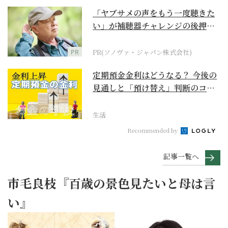
「ヤブサメの声をもう一度聴きた
い」が補聴器チャレンジの後押し
に
PR
PR(ソノヴァ・ジャパン株式会社)
定期預金金利はどうなる？ 今後の
見通しと「預け替え」判断のコツ
【お金の学校】
生活
Recommended by
記事一覧へ
市毛良枝『百歳の景色見たいと母は言
い』