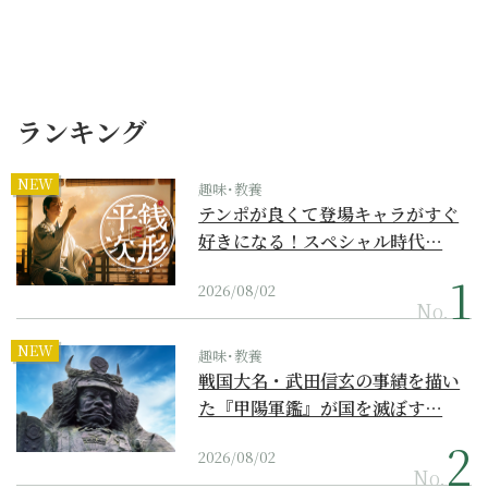
ランキング
NEW
趣味･教養
テンポが良くて登場キャラがすぐ
好きになる！スペシャル時代…
2026/08/02
No.
NEW
趣味･教養
戦国大名・武田信玄の事績を描い
た『甲陽軍鑑』が国を滅ぼす…
2026/08/02
No.