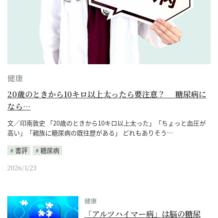
健康
20歳のときから10キロ以上太ったら要注意？ 糖尿病に
なら…
文／印南敦史 「20歳のときから10キロ以上太った」「ちょっと血圧が
高い」「親族に糖尿病の既往歴がある」 どれもありそう…
書評
糖尿病
2026/1/23
健康
「アルツハイマー病」は脳の糖尿