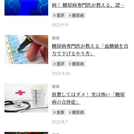
病！ 糖尿病専門医が教える、認…
書評
糖尿病
2023/9/9
健康
糖尿病専門医が教える「血糖値を自
力で下げるやり方」
書評
糖尿病
2023/4/16
健康
放置してはダメ！ 実は怖い「糖尿
病の合併症」
食事
糖尿病
2022/8/7