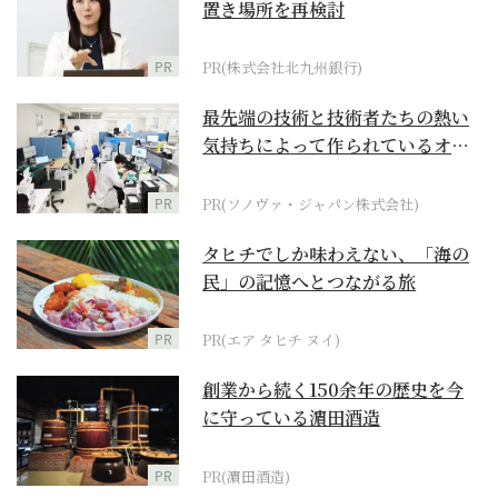
置き場所を再検討
PR
PR(株式会社北九州銀行)
最先端の技術と技術者たちの熱い
気持ちによって作られているオー
ダーメイド補聴器
PR
PR(ソノヴァ・ジャパン株式会社)
タヒチでしか味わえない、「海の
民」の記憶へとつながる旅
PR
PR(エア タヒチ ヌイ)
創業から続く150余年の歴史を今
に守っている濵田酒造
PR
PR(濵田酒造)