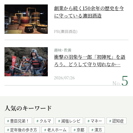
創業から続く150余年の歴史を今
に守っている濵田酒造
PR(濵田酒造)
趣味･教養
衝撃の羽柴与一郎「初陣死」を語
ろう。どうして守り切れなか…
2026/07/26
No.
人気のキーワード
豊臣兄弟！
クルマ
減塩レシピ
マネー
認知症
定年後の歩き方
老人ホーム
京都
漢方