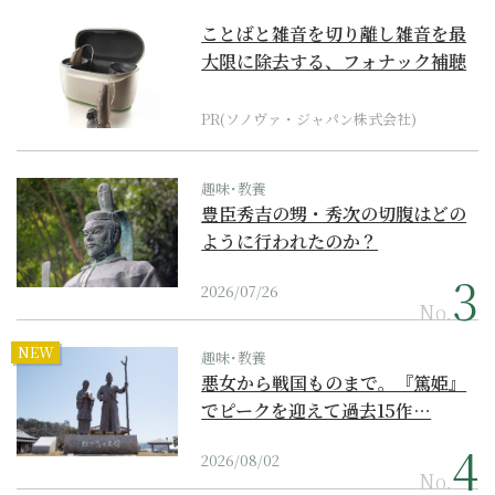
ことばと雑音を切り離し雑音を最
大限に除去する、フォナック補聴
器の最上位モデル
PR(ソノヴァ・ジャパン株式会社)
趣味･教養
豊臣秀吉の甥・秀次の切腹はどの
ように行われたのか？
2026/07/26
No.
NEW
趣味･教養
悪女から戦国ものまで。『篤姫』
でピークを迎えて過去15作…
2026/08/02
No.