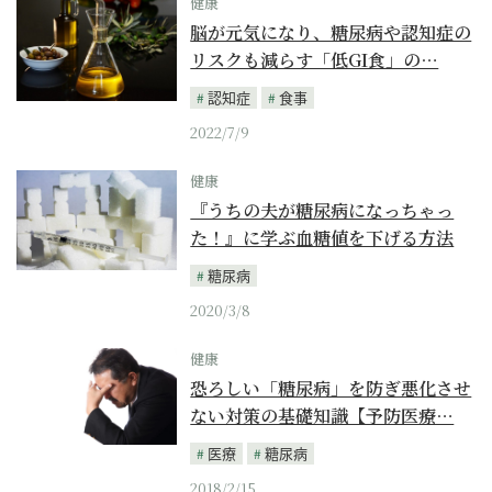
健康
脳が元気になり、糖尿病や認知症の
リスクも減らす「低GI食」の…
認知症
食事
2022/7/9
健康
『うちの夫が糖尿病になっちゃっ
た！』に学ぶ血糖値を下げる方法
糖尿病
2020/3/8
健康
恐ろしい「糖尿病」を防ぎ悪化させ
ない対策の基礎知識【予防医療…
医療
糖尿病
2018/2/15