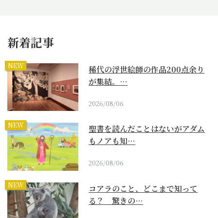
新着記事
NEW
稀代の浮世絵師の作品200点余り
が集結。…
2026/08/06
NEW
聖書を読んだことはないがアダム
もノアも知…
2026/08/06
NEW
コアラのこと、どこまで知って
る？ 驚きの…