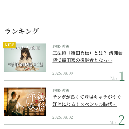
ランキング
NEW
趣味･教養
三法師（織田秀信）とは？ 清洲会
議で織田家の後継者となっ…
2026/08/09
No.
趣味･教養
テンポが良くて登場キャラがすぐ
好きになる！スペシャル時代…
2026/08/02
No.