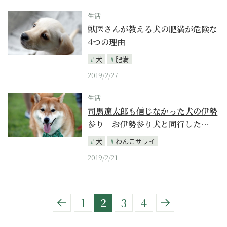
生活
獣医さんが教える犬の肥満が危険な
4つの理由
犬
肥満
2019/2/27
生活
司馬遼太郎も信じなかった犬の伊勢
参り｜お伊勢参り犬と同行した…
犬
わんこサライ
2019/2/21
1
2
3
4