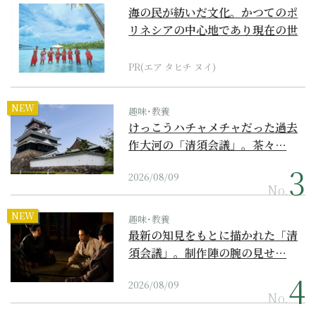
海の民が紡いだ文化。かつてのポ
リネシアの中心地であり現在の世
界遺産からみえてくる...
PR(エア タヒチ ヌイ)
NEW
趣味･教養
けっこうハチャメチャだった過去
作大河の「清須会議」。茶々…
2026/08/09
No.
NEW
趣味･教養
最新の知見をもとに描かれた「清
須会議」。制作陣の腕の見せ…
2026/08/09
No.