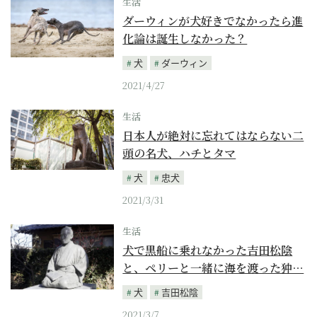
生活
ダーウィンが犬好きでなかったら進
化論は誕生しなかった？
犬
ダーウィン
2021/4/27
生活
日本人が絶対に忘れてはならない二
頭の名犬、ハチとタマ
犬
忠犬
2021/3/31
生活
犬で黒船に乗れなかった吉田松陰
と、ペリーと一緒に海を渡った狆…
犬
吉田松陰
2021/3/7