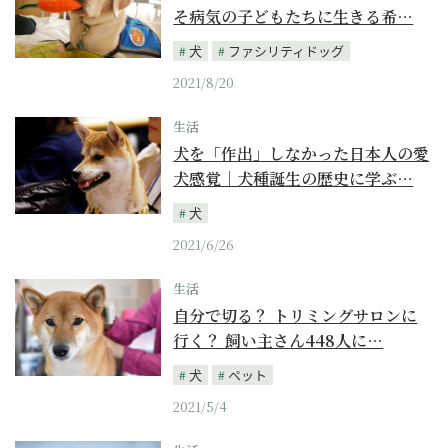
そ病気の子どもたちに生きる希…
犬
ファシリティドッグ
2021/8/20
生活
犬を「作出」しなかった日本人の愛
犬感覚｜犬種誕生の歴史に学ぶ…
犬
2021/6/26
生活
自分で切る？ トリミングサロンに
行く？ 飼い主さん448人に…
犬
ペット
2021/5/4