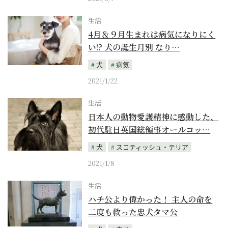
生活
4月＆９月生まれは病気になりにく
い!? 犬の誕生月別 なり…
犬
病気
2021/1/22
生活
日本人の動物愛護精神に感動した、
初代駐日英国総領事オールコッ…
犬
スコティッシュ・テリア
2021/1/8
生活
ハチ公より偉かった！ 主人の命を
二度も救った忠犬タマ公