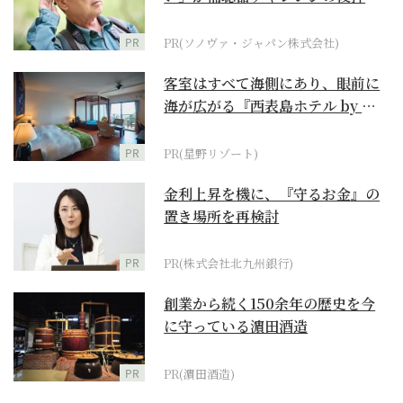
に
PR
PR(ソノヴァ・ジャパン株式会社)
客室はすべて海側にあり、眼前に
海が広がる『西表島ホテル by 星
野リゾート』
PR
PR(星野リゾート)
金利上昇を機に、『守るお金』の
置き場所を再検討
PR
PR(株式会社北九州銀行)
創業から続く150余年の歴史を今
に守っている濵田酒造
PR
PR(濵田酒造)