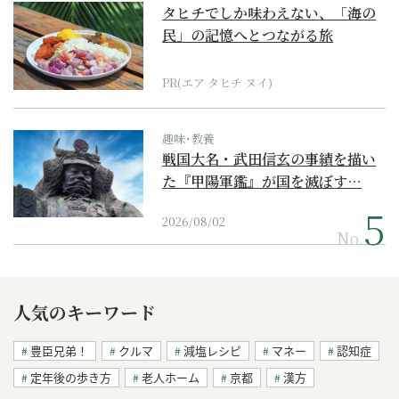
タヒチでしか味わえない、「海の
民」の記憶へとつながる旅
PR(エア タヒチ ヌイ)
趣味･教養
戦国大名・武田信玄の事績を描い
た『甲陽軍鑑』が国を滅ぼす…
2026/08/02
No.
人気のキーワード
豊臣兄弟！
クルマ
減塩レシピ
マネー
認知症
定年後の歩き方
老人ホーム
京都
漢方