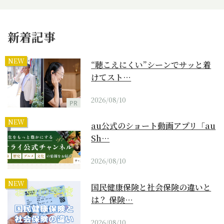
新着記事
NEW
“聴こえにくい”シーンでサッと着
けてスト…
2026/08/10
PR
NEW
au公式のショート動画アプリ「au
Sh…
2026/08/10
NEW
国民健康保険と社会保険の違いと
は？ 保険…
2026/08/10