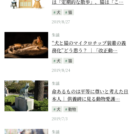
は「定期的な散歩」、猫は「こ…
犬
猫
2019/8/27
生活
“犬と猫のマイクロチップ装着の義
務化”どう思う？ ｜「改正動…
犬
猫
2019/8/24
生活
命あるものは平等に尊いと考えた日
本人｜ 供養碑に見る動物愛護…
犬
動物
2019/7/3
生活