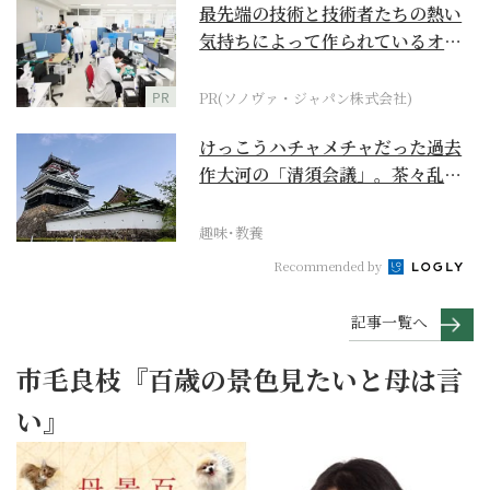
最先端の技術と技術者たちの熱い
気持ちによって作られているオー
ダーメイド補聴器
PR
PR(ソノヴァ・ジャパン株式会社)
けっこうハチャメチャだった過去
作大河の「清須会議」。茶々乱
入、お市が三法師と登場...
趣味･教養
Recommended by
記事一覧へ
市毛良枝『百歳の景色見たいと母は言
い』