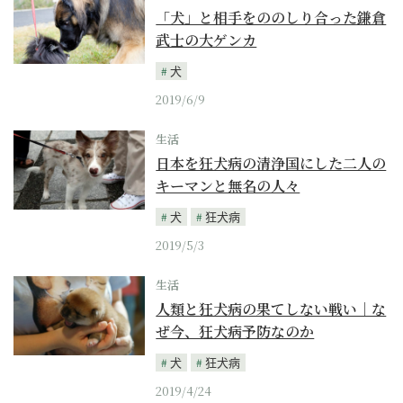
「犬」と相手をののしり合った鎌倉
武士の大ゲンカ
犬
2019/6/9
生活
日本を狂犬病の清浄国にした二人の
キーマンと無名の人々
犬
狂犬病
2019/5/3
生活
人類と狂犬病の果てしない戦い｜な
ぜ今、狂犬病予防なのか
犬
狂犬病
2019/4/24