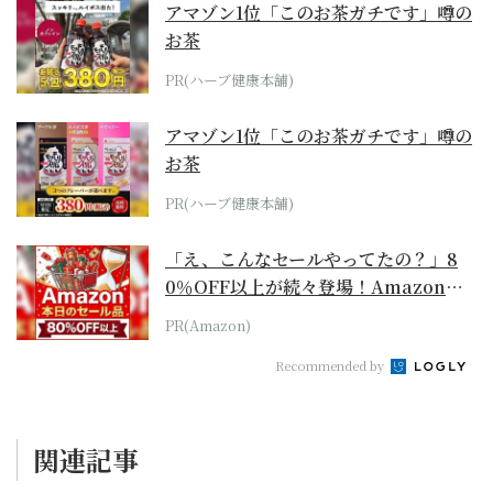
アマゾン1位「このお茶ガチです」噂の
お茶
PR(ハーブ健康本舗)
アマゾン1位「このお茶ガチです」噂の
お茶
PR(ハーブ健康本舗)
「え、こんなセールやってたの？」8
0％OFF以上が続々登場！Amazonの
本気が...
PR(Amazon)
Recommended by
関連記事