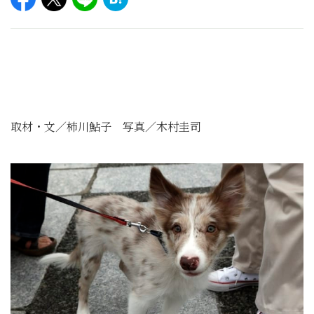
取材・文／柿川鮎子 写真／木村圭司