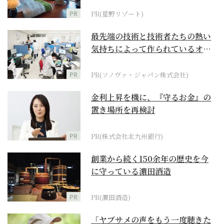
PR
PR(星野リゾート)
最先端の技術と技術者たちの熱い
気持ちによって作られているオー
ダーメイド補聴器
PR
PR(ソノヴァ・ジャパン株式会社)
金利上昇を機に、『守るお金』の
置き場所を再検討
PR
PR(株式会社北九州銀行)
創業から続く150余年の歴史を今
に守っている濵田酒造
PR
PR(濵田酒造)
「ヤブサメの声をもう一度聴きた