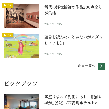
NEW
稀代の浮世絵師の作品200点余り
が集結。…
2026/08/06
NEW
聖書を読んだことはないがアダム
もノアも知…
2026/08/06
記事一覧へ
ピックアップ
客室はすべて海側にあり、眼前に
海が広がる『西表島ホテル by 星
野リゾート』