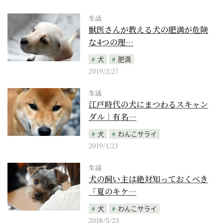
生活
獣医さんが教える犬の肥満が危険
な4つの理…
犬
肥満
2019/2/27
生活
江戸時代の犬にまつわるスキャン
ダル｜有名…
犬
わんこサライ
2019/1/23
生活
犬の飼い主は絶対知っておくべき
「夏のキケ…
犬
わんこサライ
2018/5/23