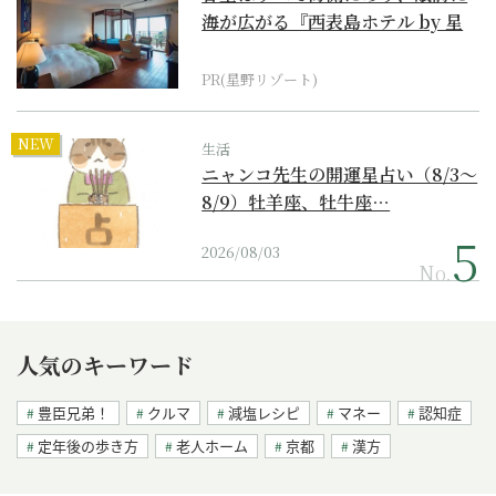
海が広がる『西表島ホテル by 星
野リゾート』
PR(星野リゾート)
NEW
生活
ニャンコ先生の開運星占い（8/3～
8/9）牡羊座、牡牛座…
2026/08/03
No.
人気のキーワード
豊臣兄弟！
クルマ
減塩レシピ
マネー
認知症
定年後の歩き方
老人ホーム
京都
漢方