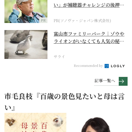
い」が補聴器チャレンジの後押し
に
PR
PR(ソノヴァ・ジャパン株式会社)
富山市ファミリーパーク｜ゾウや
ライオンがいなくても人気の秘密
は“おらっちゃの生き...
サライ
Recommended by
記事一覧へ
市毛良枝『百歳の景色見たいと母は言
い』