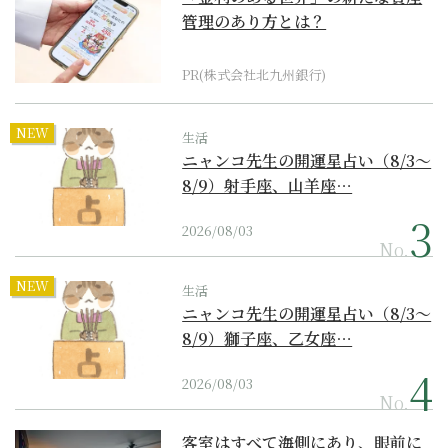
管理のあり方とは？
PR(株式会社北九州銀行)
NEW
生活
ニャンコ先生の開運星占い（8/3～
8/9）射手座、山羊座…
2026/08/03
No.
NEW
生活
ニャンコ先生の開運星占い（8/3～
8/9）獅子座、乙女座…
2026/08/03
No.
客室はすべて海側にあり、眼前に