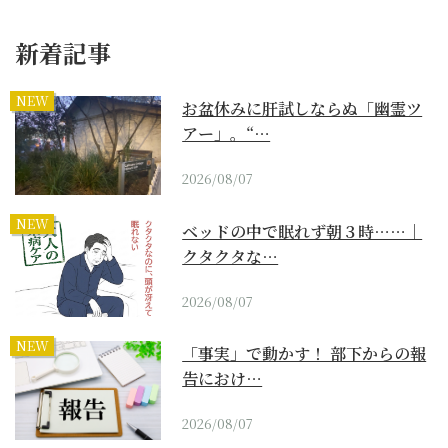
新着記事
NEW
お盆休みに肝試しならぬ「幽霊ツ
アー」。“…
2026/08/07
NEW
ベッドの中で眠れず朝３時……｜
クタクタな…
2026/08/07
NEW
「事実」で動かす！ 部下からの報
告におけ…
2026/08/07