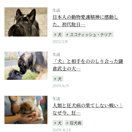
生活
日本人の動物愛護精神に感動し
た、初代駐日…
犬
スコティッシュ・テリア
2021/1/8
生活
「犬」と相手をののしり合った鎌
倉武士の大…
犬
2019/6/9
生活
人類と狂犬病の果てしない戦い｜
なぜ今、狂…
犬
狂犬病
2019/4/24