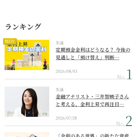
ランキング
NEW
生活
定期預金金利はどうなる？ 今後の
見通しと「預け替え」判断…
2026/08/03
No.
生活
金融アナリスト・三井智映子さん
と考える、金利上昇で再注目…
PR
2026/07/28
No.
「金利のある世界」の新たな資産