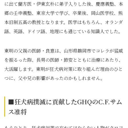
に出て蘭方医・
伊東玄朴に弟子入りした後、慶應義塾、本
郷の壬申義塾、東京大学で学び、卒業後、岡山医学校、
熊
本旧制五高の教授となります。医学はもちろん、オランダ
語、英語、ドイツ語、地理にも通じている知識人でした。
東明の父親の医師・良意は、山形県鶴岡市でコレラが猛威
を振るった際、長男の医師・節安とともに治療にあたり、
大活躍します。東明が狂犬病対策に取り組んだ理由のひと
つに、父や兄の影響があったのかもしれません。
■狂犬病撲滅に貢献したGHQのC.F.サム
ス准将
もうひとり、狂犬病対策で忘れてはならない人物がクロフ