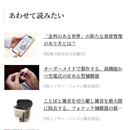
あわせて読みたい
「金利のある世界」の新たな資産管理
のあり方とは？
PR(株式会社北九州銀行)
オーダーメイドで製作する、高機能か
つ充電式の耳あな型補聴器
PR(ソノヴァ・ジャパン株式会社)
ことばと雑音を切り離し雑音を最大限
に除去する、フォナック補聴器の最上
位モデル
PR(ソノヴァ・ジャパン株式会社)