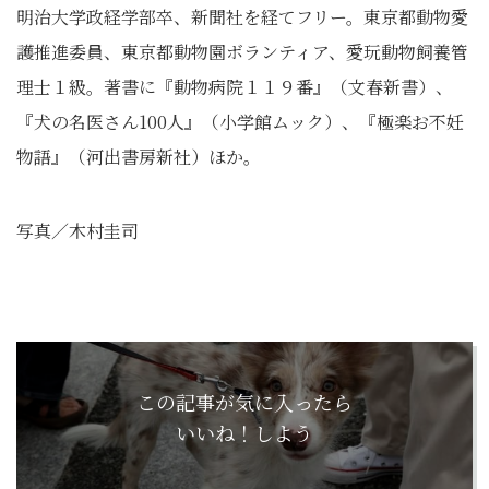
明治大学政経学部卒、新聞社を経てフリー。東京都動物愛
護推進委員、東京都動物園ボランティア、愛玩動物飼養管
理士１級。著書に『動物病院１１９番』（文春新書）、
『犬の名医さん100人』（小学館ムック）、『極楽お不妊
物語』（河出書房新社）ほか。
写真／木村圭司
この記事が気に入ったら
いいね！しよう