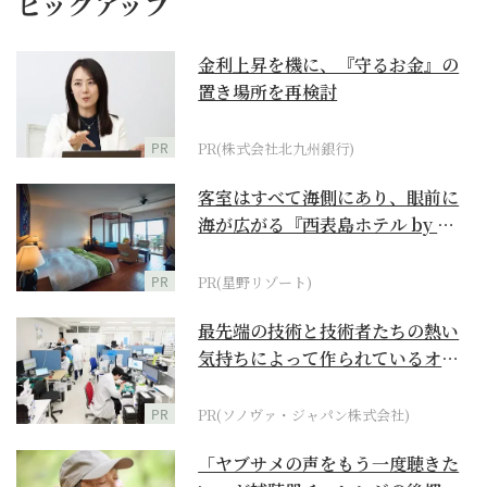
ピックアップ
金利上昇を機に、『守るお金』の
置き場所を再検討
PR
PR(株式会社北九州銀行)
客室はすべて海側にあり、眼前に
海が広がる『西表島ホテル by 星
野リゾート』
PR
PR(星野リゾート)
最先端の技術と技術者たちの熱い
気持ちによって作られているオー
ダーメイド補聴器
PR
PR(ソノヴァ・ジャパン株式会社)
「ヤブサメの声をもう一度聴きた