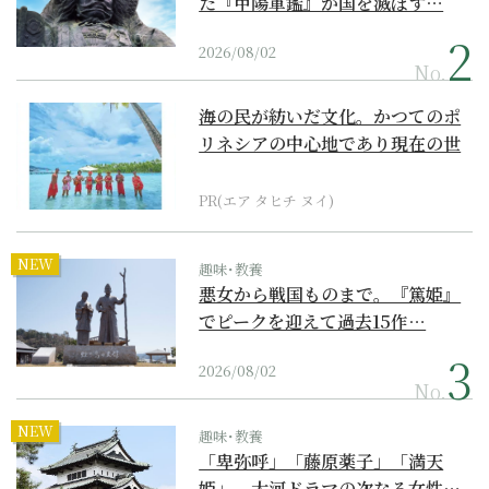
た『甲陽軍鑑』が国を滅ぼす…
2026/08/02
No.
海の民が紡いだ文化。かつてのポ
リネシアの中心地であり現在の世
界遺産からみえてくる...
PR(エア タヒチ ヌイ)
NEW
趣味･教養
悪女から戦国ものまで。『篤姫』
でピークを迎えて過去15作…
2026/08/02
No.
NEW
趣味･教養
「卑弥呼」「藤原薬子」「満天
姫」。大河ドラマの次なる女性…