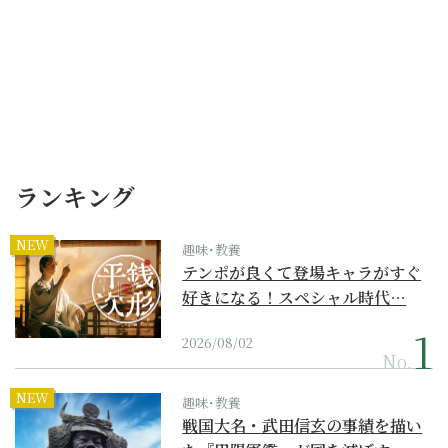
ランキング
NEW
趣味･教養
テンポが良くて登場キャラがすぐ
好きになる！スペシャル時代…
2026/08/02
No.
NEW
趣味･教養
戦国大名・武田信玄の事績を描い