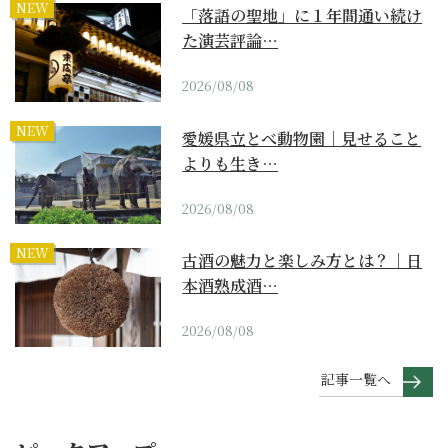
NEW
「落語の聖地」に１年間通い続け
た演芸評論…
2026/08/08
NEW
愛媛県立とべ動物園｜見せること
よりも生き…
2026/08/08
NEW
古酒の魅力と楽しみ方とは？｜日
本酒熟成酒…
2026/08/08
記事一覧へ