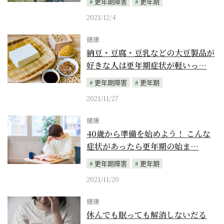
更年期障害
更年期
2021/12/4
健康
納豆・豆腐・豆乳などの大豆製品が
好きな人は更年期症状が軽いっ…
更年期障害
更年期
2021/11/27
健康
40歳から準備を始めよう！ こんな
症状があったら更年期の始ま…
更年期障害
更年期
2021/11/20
健康
休んでも眠っても解消しないだる