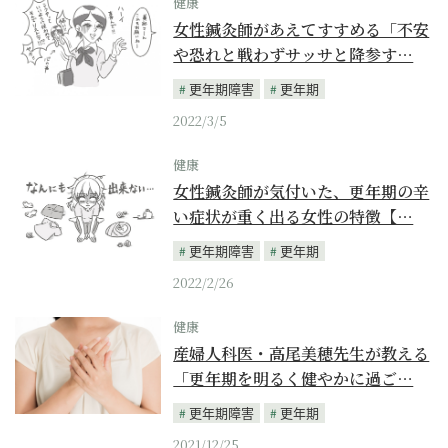
健康
女性鍼灸師があえてすすめる「不安
や恐れと戦わずサッサと降参す…
更年期障害
更年期
2022/3/5
健康
女性鍼灸師が気付いた、更年期の辛
い症状が重く出る女性の特徴【…
更年期障害
更年期
2022/2/26
健康
産婦人科医・高尾美穂先生が教える
「更年期を明るく健やかに過ご…
更年期障害
更年期
2021/12/25