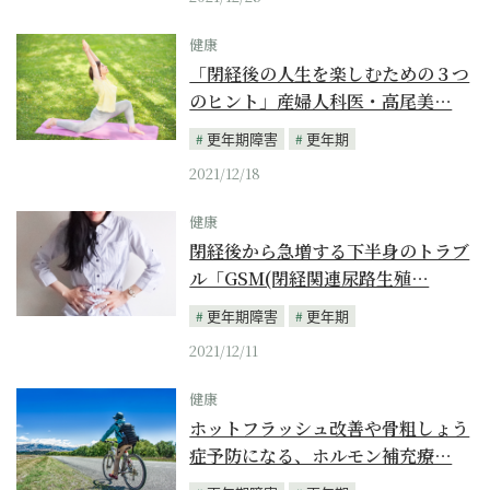
健康
「閉経後の人生を楽しむための３つ
のヒント」産婦人科医・高尾美…
更年期障害
更年期
2021/12/18
健康
閉経後から急増する下半身のトラブ
ル「GSM(閉経関連尿路生殖…
更年期障害
更年期
2021/12/11
健康
ホットフラッシュ改善や骨粗しょう
症予防になる、ホルモン補充療…