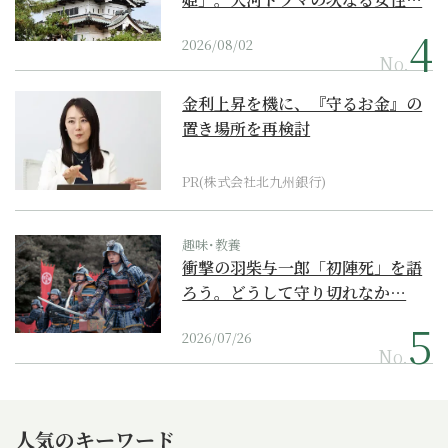
2026/08/02
No.
金利上昇を機に、『守るお金』の
置き場所を再検討
PR(株式会社北九州銀行)
趣味･教養
衝撃の羽柴与一郎「初陣死」を語
ろう。どうして守り切れなか…
2026/07/26
No.
人気のキーワード