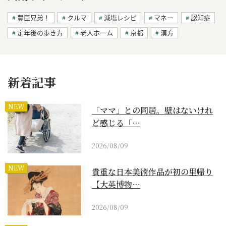
豊臣兄弟！
クルマ
減塩レシピ
マネー
認知症
定年後の歩き方
老人ホーム
京都
漢方
新着記事
NEW
「ママ」との同居。壁はないけれ
ど感じる「…
2026/08/09
NEW
貴重な日本美術作品が初の里帰り
【大英博物…
2026/08/09