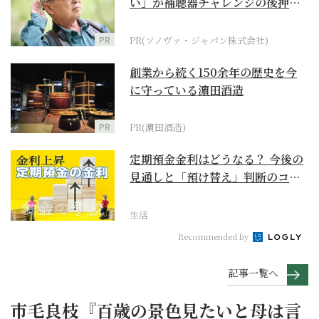
い」が補聴器チャレンジの後押し
に
PR
PR(ソノヴァ・ジャパン株式会社)
創業から続く150余年の歴史を今
に守っている濵田酒造
PR
PR(濵田酒造)
定期預金金利はどうなる？ 今後の
見通しと「預け替え」判断のコツ
【お金の学校】
生活
Recommended by
記事一覧へ
市毛良枝『百歳の景色見たいと母は言