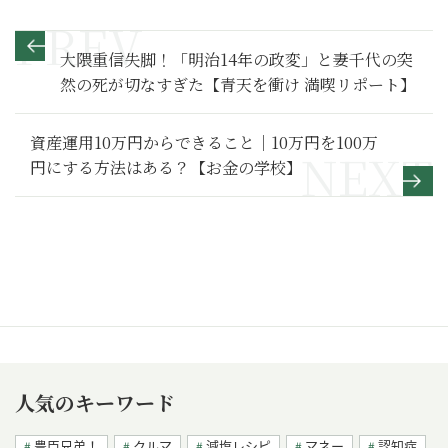
大隈重信失脚！「明治14年の政変」と妻千代の突
然の死が切なすぎた【青天を衝け 満喫リポート】
資産運用10万円からできること｜10万円を100万
円にする方法はある？【お金の学校】
人気のキーワード
豊臣兄弟！
クルマ
減塩レシピ
マネー
認知症