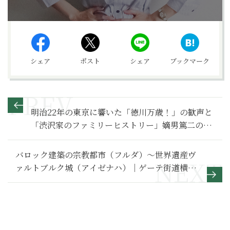
シェア
ポスト
シェア
ブックマーク
明治22年の東京に響いた「徳川万歳！」の歓声と
「渋沢家のファミリーヒストリー」嫡男篤二の遊
興癖がひどすぎた【青天を衝け 満喫リポート】
バロック建築の宗教都市（フルダ）～世界遺産ヴ
ァルトブルク城（アイゼナハ）｜ゲーテ街道横断
グルメ旅