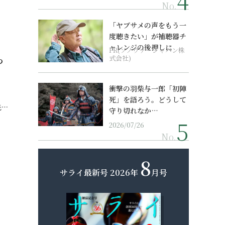
No.
「ヤブサメの声をもう一
度聴きたい」が補聴器チ
ャレンジの後押しに
PR(ソノヴァ・ジャパン株
っ
式会社)
衝撃の羽柴与一郎「初陣
死」を語ろう。どうして
先…
守り切れなか…
2026/07/26
No.
8
サライ最新号
2026年
月号