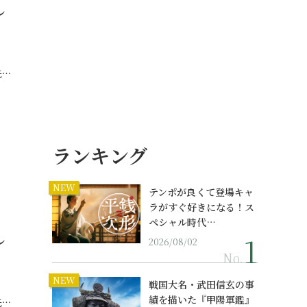
し
先…
ランキング
NEW
テンポが良くて登場キャ
ラがすぐ好きになる！ス
ペシャル時代…
し
2026/08/02
No.
NEW
戦国大名・武田信玄の事
績を描いた『甲陽軍鑑』
先…