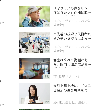
「ヤブサメの声をもう一
度聴きたい」が補聴器チ
ャレンジの後押しに
PR(ソノヴァ・ジャパン株
先…
PR
式会社)
最先端の技術と技術者た
ちの熱い気持ちによって
作られているオーダーメ
PR(ソノヴァ・ジャパン株
イド補聴器
PR
式会社)
客室はすべて海側にあ
り、眼前に海が広がる
『西表島ホテル by 星野
リゾート』
PR
PR(星野リゾート)
ま
金利上昇を機に、『守る
お金』の置き場所を再検
討
PR
PR(株式会社北九州銀行)
先…