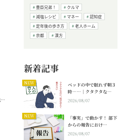
豊臣兄弟！
クルマ
減塩レシピ
マネー
認知症
定年後の歩き方
老人ホーム
京都
漢方
新着記事
NEW
ベッドの中で眠れず朝３
時……｜クタクタな…
先…
2026/08/07
NEW
「事実」で動かす！ 部下
からの報告におけ…
2026/08/07