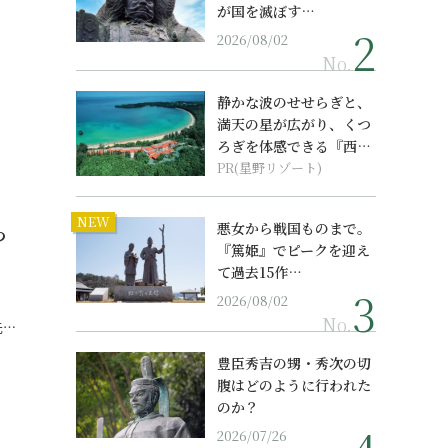
が国を滅ぼす…
2026/08/02
No.
静かな波のせせらぎと、
満天の星が広がり、くつ
ろぎを体感できる『西表
島ホテル by...
PR(星野リゾート)
NEW
っ
悪女から戦国ものまで。
『篤姫』でピークを迎え
て過去15作…
2026/08/02
No.
先…
豊臣秀吉の甥・秀次の切
腹はどのように行われた
のか？
2026/07/26