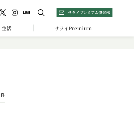
サライプレミアム倶楽部
生活
サライPremium
件