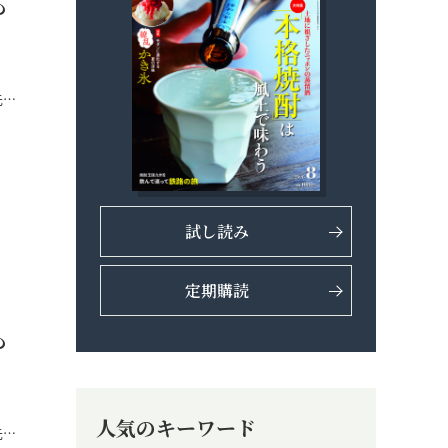
も
先…
試し読み
定期購読
も
人気のキーワード
先…