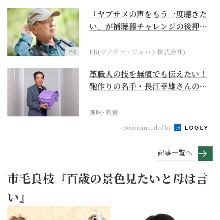
「ヤブサメの声をもう一度聴きた
い」が補聴器チャレンジの後押し
に
PR
PR(ソノヴァ・ジャパン株式会社)
革職人の技を無償でも伝えたい！
鞄作りの名手・長江幸雄さんの第
二の人生の挑戦
趣味･教養
Recommended by
記事一覧へ
市毛良枝『百歳の景色見たいと母は言
い』