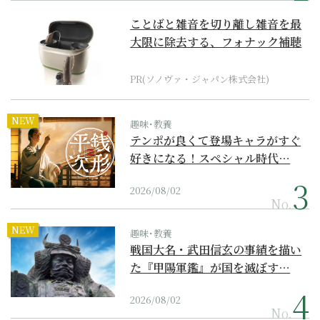
ことばと雑音を切り離し雑音を最
大限に除去する、フォナック補聴
器の最上位モデル
PR(ソノヴァ・ジャパン株式会社)
NEW
趣味･教養
テンポが良くて登場キャラがすぐ
好きになる！スペシャル時代…
2026/08/02
No.
NEW
趣味･教養
戦国大名・武田信玄の事績を描い
た『甲陽軍鑑』が国を滅ぼす…
2026/08/02
No.