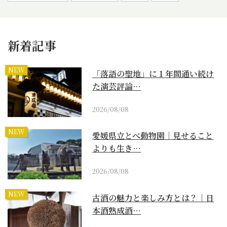
新着記事
NEW
「落語の聖地」に１年間通い続け
た演芸評論…
2026/08/08
NEW
愛媛県立とべ動物園｜見せること
よりも生き…
2026/08/08
NEW
古酒の魅力と楽しみ方とは？｜日
本酒熟成酒…