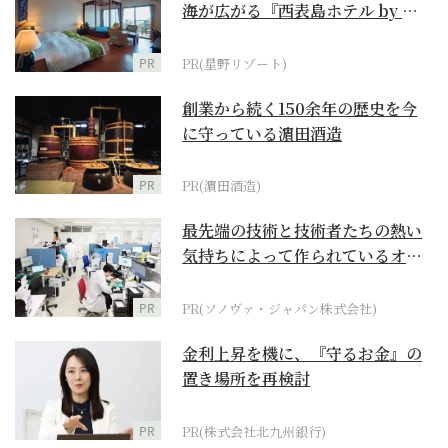
海が広がる『西表島ホテル by 星
野リゾート』
PR
PR(星野リゾート)
創業から続く150余年の歴史を今
に守っている濵田酒造
PR
PR(濵田酒造)
最先端の技術と技術者たちの熱い
気持ちによって作られているオー
ダーメイド補聴器
PR
PR(ソノヴァ・ジャパン株式会社)
金利上昇を機に、『守るお金』の
置き場所を再検討
PR
PR(株式会社北九州銀行)