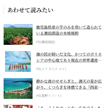
あわせて読みたい
鹿児島県産の芋のみを用いて造られて
いる濵田酒造の本格焼酎
PR(濵田酒造)
海の民が紡いだ文化。かつてのポリネ
シアの中心地であり現在の世界遺産か
らみえてくる...
PR(エア タヒチ ヌイ)
静かな波のせせらぎと、満天の星が広
がり、くつろぎを体感できる『西表島
ホテル by...
PR(星野リゾート)
「え、こんなセールやってたの？」8