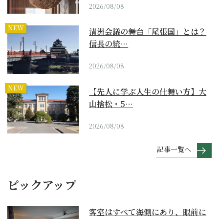
2026/08/08
NEW
清洲会議の舞台「尾張国」とは？
信長の統…
2026/08/08
NEW
【先人に学ぶ人生の仕舞い方】大
山捨松・5…
2026/08/08
記事一覧へ
ピックアップ
客室はすべて海側にあり、眼前に