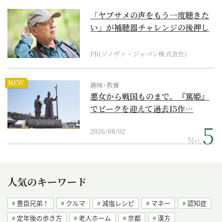
「ヤブサメの声をもう一度聴きた
い」が補聴器チャレンジの後押し
に
PR(ソノヴァ・ジャパン株式会社)
NEW
趣味･教養
悪女から戦国ものまで。『篤姫』
でピークを迎えて過去15作…
2026/08/02
No.
人気のキーワード
豊臣兄弟！
クルマ
減塩レシピ
マネー
認知症
定年後の歩き方
老人ホーム
京都
漢方