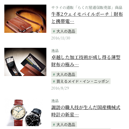
サライの通販「らくだ屋通信販売部」商品
牛革2ウェイモバイルポーチ｜財布
と携帯電…
大人の逸品
2016/11/30
逸品
卓越した加工技術が成し得る薄型
財布の極み…
大人の逸品
買えるメイド・イン・ニッポン
2016/8/29
逸品
諏訪の職人技が生んだ国産機械式
時計の新星…
大人の逸品