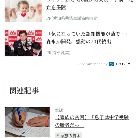
亡を保障
PR(愛知県共済生活協同組合)
「気になっていた認知機能が菌で…」
森永が開発。感動の70代続出
PR(森永乳業)
Recommended by
関連記事
生活
【家族の貧困】「息子は中学受験
の勝者だっ…
家族の貧困