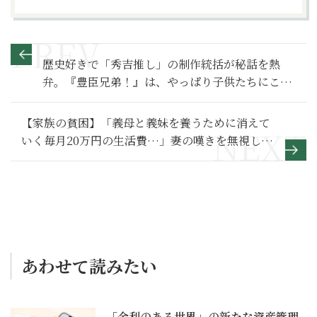
歴史好きで「秀吉推し」の制作統括が秘話を熱
弁。『豊臣兄弟！』は、やっぱり子供たちにこそ
みてほしい！【豊臣兄弟！ 満喫リポート】松川
CPインタビュー編
【家族の貧困】「義母と義妹を養うために消えて
いく毎月20万円の生活費…」妻の嘆きを無視した
夫の末路～その２～
あわせて読みたい
「金利のある世界」の新たな資産管理