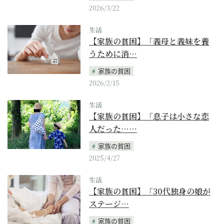
2026/3/22
生活
【家族の貧困】「義母と義妹を養
うために消…
家族の貧困
2026/2/15
生活
【家族の貧困】「息子は小さな恋
人だった……
家族の貧困
2025/4/27
生活
【家族の貧困】「30代独身の娘が
ステージ…
家族の貧困