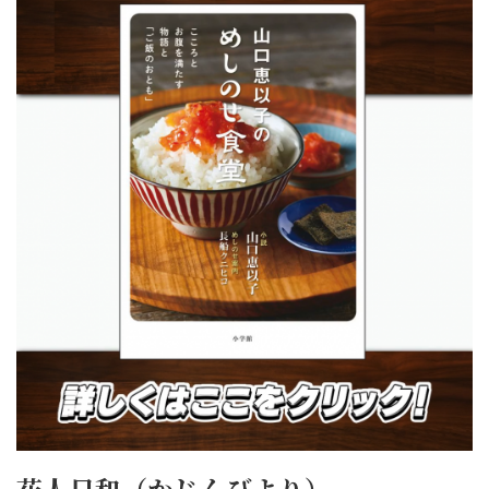
花人日和（かじんびより）