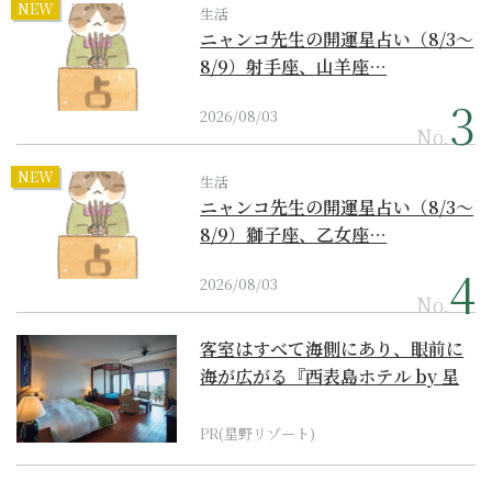
NEW
生活
ニャンコ先生の開運星占い（8/3～
8/9）射手座、山羊座…
2026/08/03
No.
NEW
生活
ニャンコ先生の開運星占い（8/3～
8/9）獅子座、乙女座…
2026/08/03
No.
客室はすべて海側にあり、眼前に
海が広がる『西表島ホテル by 星
野リゾート』
PR(星野リゾート)