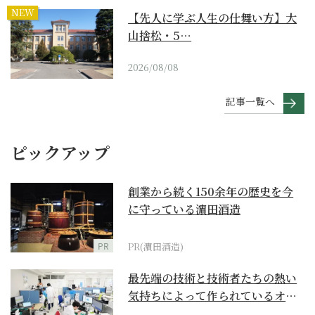
NEW
【先人に学ぶ人生の仕舞い方】大
山捨松・5…
2026/08/08
記事一覧へ
ピックアップ
創業から続く150余年の歴史を今
に守っている濵田酒造
PR
PR(濵田酒造)
最先端の技術と技術者たちの熱い
気持ちによって作られているオー
ダーメイド補聴器