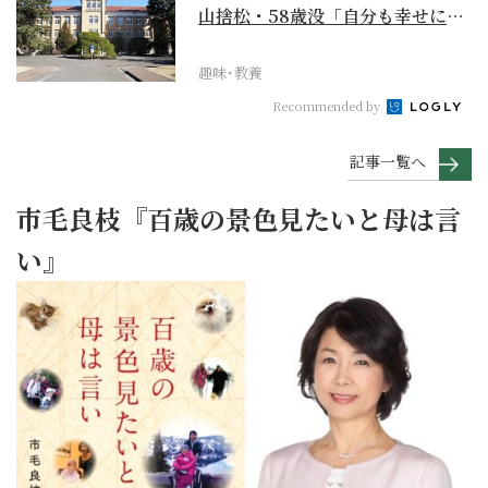
山捨松・58歳没「自分も幸せにな
れその上お国のため...
趣味･教養
Recommended by
記事一覧へ
市毛良枝『百歳の景色見たいと母は言
い』