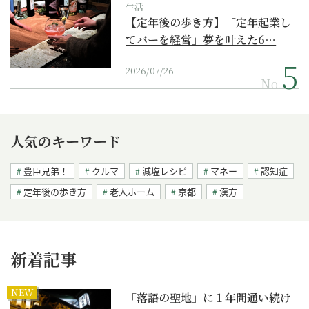
生活
【定年後の歩き方】「定年起業し
てバーを経営」夢を叶えた6…
2026/07/26
No.
人気のキーワード
豊臣兄弟！
クルマ
減塩レシピ
マネー
認知症
定年後の歩き方
老人ホーム
京都
漢方
新着記事
NEW
「落語の聖地」に１年間通い続け