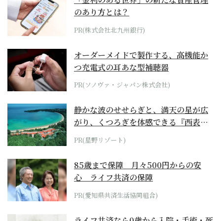
のあり方とは？
PR(株式会社北九州銀行)
オーダーメイドで製作する、高機能か
つ充電式の耳あな型補聴器
PR(ソノヴァ・ジャパン株式会社)
静かな波のせせらぎと、満天の星が広
がり、くつろぎを体感できる『西表島
ホテル by...
PR(星野リゾート)
85歳まで保障 月々500円からの安
心 ライフ共済の保障
PR(愛知県共済生活協同組合)
ライフ共済なら0歳から入院・手術・死