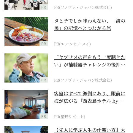
PR
PR(ソノヴァ・ジャパン株式会社)
タヒチでしか味わえない、「海の
民」の記憶へとつながる旅
PR
PR(エア タヒチ ヌイ)
「ヤブサメの声をもう一度聴きた
い」が補聴器チャレンジの後押し
に
PR
PR(ソノヴァ・ジャパン株式会社)
客室はすべて海側にあり、眼前に
海が広がる『西表島ホテル by 星
野リゾート』
PR
PR(星野リゾート)
【先人に学ぶ人生の仕舞い方】大