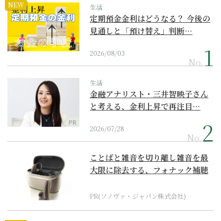
NEW
生活
定期預金金利はどうなる？ 今後の
見通しと「預け替え」判断…
2026/08/03
No.
生活
金融アナリスト・三井智映子さん
と考える、金利上昇で再注目…
PR
2026/07/28
No.
ことばと雑音を切り離し雑音を最
大限に除去する、フォナック補聴
器の最上位モデル
PR(ソノヴァ・ジャパン株式会社)