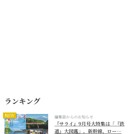
ランキング
NEW
編集部からのお知らせ
『サライ』9月号大特集は「『鉄
道』大図鑑」。新幹線、ロー…