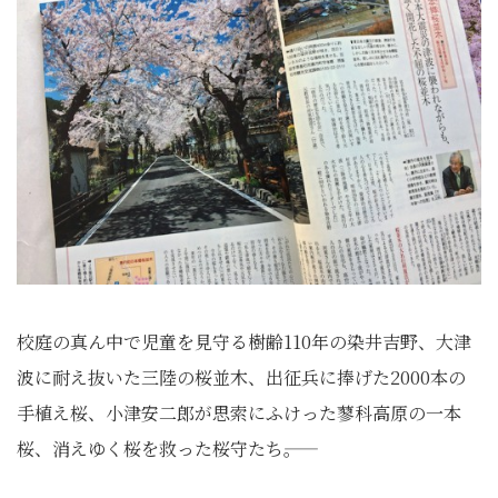
校庭の真ん中で児童を見守る樹齢110年の染井吉野、大津
波に耐え抜いた三陸の桜並木、出征兵に捧げた2000本の
手植え桜、小津安二郎が思索にふけった蓼科高原の一本
桜、消えゆく桜を救った桜守たち――。