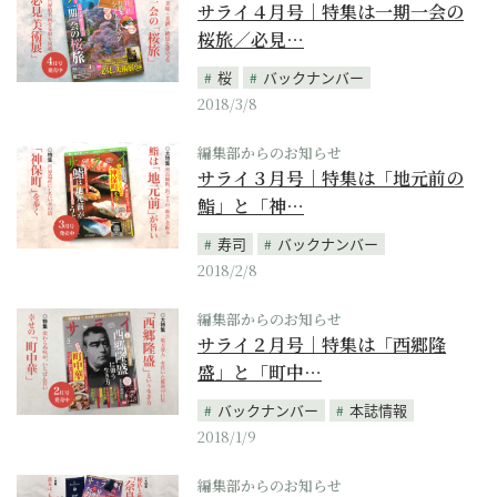
サライ４月号｜特集は一期一会の
桜旅／必見…
桜
バックナンバー
2018/3/8
編集部からのお知らせ
サライ３月号｜特集は「地元前の
鮨」と「神…
寿司
バックナンバー
2018/2/8
編集部からのお知らせ
サライ２月号｜特集は「西郷隆
盛」と「町中…
バックナンバー
本誌情報
2018/1/9
編集部からのお知らせ