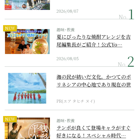
2026/08/07
No.
NEW
趣味･教養
夏にぴったりな焼酎アレンジを吉
尾編集長がご紹介！公式Yo…
2026/08/05
No.
海の民が紡いだ文化。かつてのポ
リネシアの中心地であり現在の世
界遺産からみえてくる...
PR(エア タヒチ ヌイ)
NEW
趣味･教養
テンポが良くて登場キャラがすぐ
好きになる！スペシャル時代…