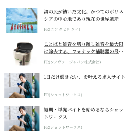
海の民が紡いだ文化。かつてのポリネ
シアの中心地であり現在の世界遺産か
らみえてくる...
PR(エア タヒチ ヌイ)
ことばと雑音を切り離し雑音を最大限
に除去する、フォナック補聴器の最上
位モデル
PR(ソノヴァ・ジャパン株式会社)
1日だけ働きたい、を叶える求人サイト
PR(ショットワークス)
短期・単発バイトを始めるならショッ
トワークス
PR(ショットワークス)