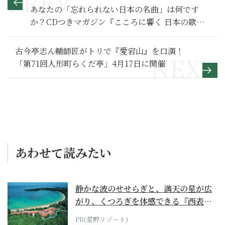
あなたの「忘れられない日本の名曲」は何です
か？CDつきマガジン『こころに響く 日本の歌』
創刊
古今亭志ん輔師匠がトリで『愛宕山』を口演！
「第71回人形町らくだ亭」4月17日に開催
あわせて読みたい
静かな波のせせらぎと、満天の星が広
がり、くつろぎを体感できる『西表島
ホテル by...
PR(星野リゾート)