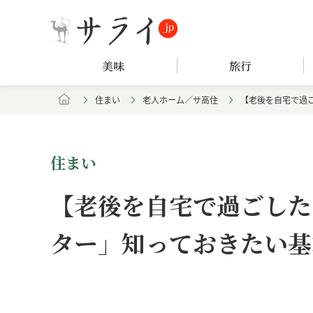
美味
旅行
住まい
老人ホーム／サ高住
【老後を自宅で過
住まい
【老後を自宅で過ごした
ター」知っておきたい基
Loaded
:
/
Unmute
4.81%