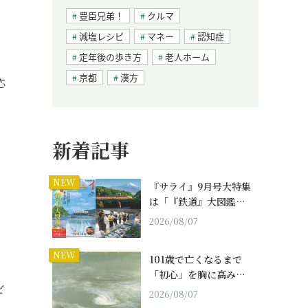
豊臣兄弟！
クルマ
減塩レシピ
マネー
認知症
定年後の歩き方
老人ホーム
京都
漢方
応
新着記事
NEW
『サライ』9月号大特集
は「『鉄道』大図鑑…
2026/08/07
NEW
101歳で亡くなるまで
「初心」を胸に高み…
ビ
2026/08/07