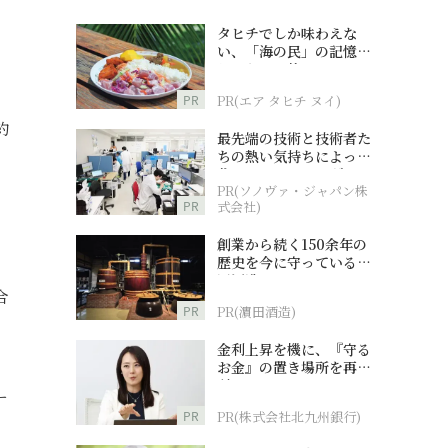
タヒチでしか味わえな
い、「海の民」の記憶へ
とつながる旅
PR
PR(エア タヒチ ヌイ)
約
最先端の技術と技術者た
ちの熱い気持ちによって
作られているオーダーメ
PR(ソノヴァ・ジャパン株
イド補聴器
PR
式会社)
創業から続く150余年の
歴史を今に守っている濵
田酒造
合
PR
PR(濵田酒造)
金利上昇を機に、『守る
お金』の置き場所を再検
討
ー
PR
PR(株式会社北九州銀行)