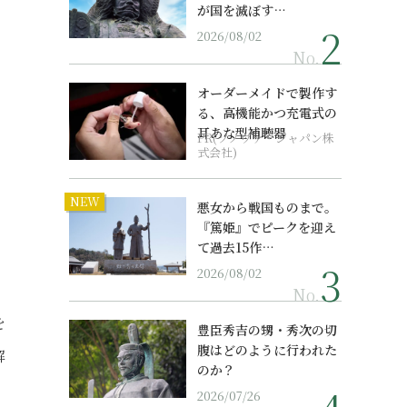
が国を滅ぼす…
2026/08/02
No.
オーダーメイドで製作す
る、高機能かつ充電式の
耳あな型補聴器
PR(ソノヴァ・ジャパン株
式会社)
NEW
悪女から戦国ものまで。
『篤姫』でピークを迎え
て過去15作…
2026/08/02
No.
を
豊臣秀吉の甥・秀次の切
腹はどのように行われた
解
のか？
2026/07/26