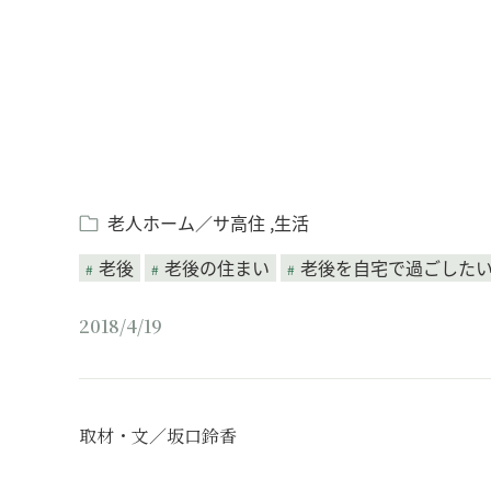
老人ホーム／サ高住
生活
老後
老後の住まい
老後を自宅で過ごした
2018/4/19
取材・文／坂口鈴香