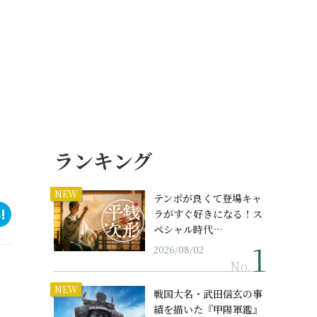
ランキング
NEW
テンポが良くて登場キャ
ラがすぐ好きになる！ス
ペシャル時代…
2026/08/02
No.
NEW
戦国大名・武田信玄の事
績を描いた『甲陽軍鑑』