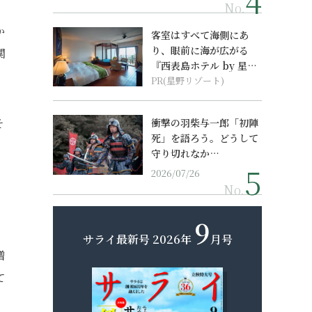
No.
か
客室はすべて海側にあ
り、眼前に海が広がる
関
『西表島ホテル by 星野
リゾート』
PR(星野リゾート)
そ
衝撃の羽柴与一郎「初陣
死」を語ろう。どうして
守り切れなか…
2026/07/26
No.
9
サライ最新号
2026年
月号
増
て
。