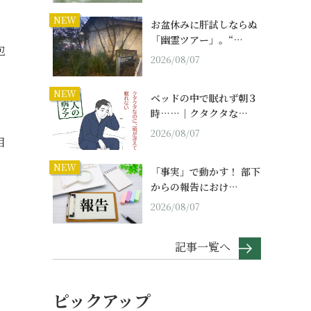
NEW
お盆休みに肝試しならぬ
「幽霊ツアー」。“…
包
2026/08/07
NEW
ベッドの中で眠れず朝３
時……｜クタクタな…
、
2026/08/07
相
NEW
「事実」で動かす！ 部下
からの報告におけ…
2026/08/07
記事一覧へ
ピックアップ