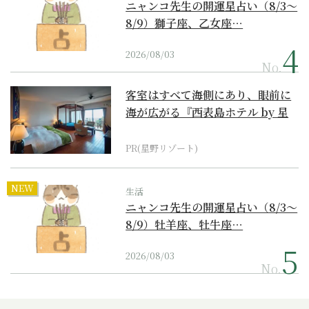
ニャンコ先生の開運星占い（8/3～
8/9）獅子座、乙女座…
2026/08/03
No.
客室はすべて海側にあり、眼前に
海が広がる『西表島ホテル by 星
野リゾート』
PR(星野リゾート)
NEW
生活
ニャンコ先生の開運星占い（8/3～
8/9）牡羊座、牡牛座…
2026/08/03
No.