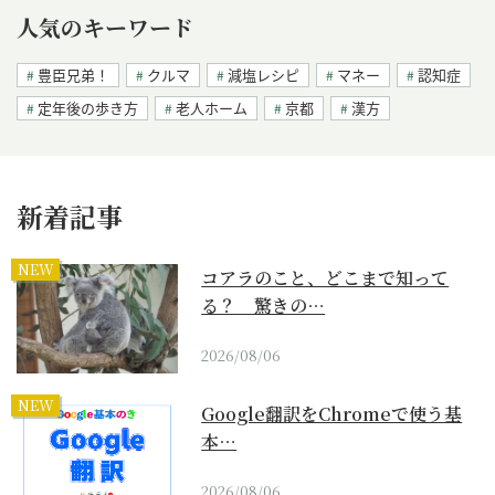
人気のキーワード
豊臣兄弟！
クルマ
減塩レシピ
マネー
認知症
定年後の歩き方
老人ホーム
京都
漢方
新着記事
NEW
コアラのこと、どこまで知って
る？ 驚きの…
2026/08/06
NEW
Google翻訳をChromeで使う基
本…
2026/08/06