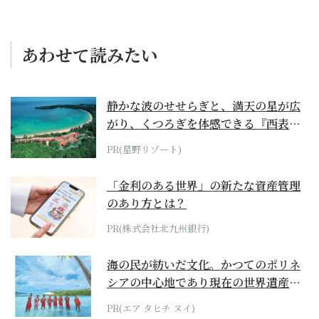
あわせて読みたい
静かな波のせせらぎと、満天の星が広
がり、くつろぎを体感できる『西表島
ホテル by...
PR(星野リゾート)
「金利のある世界」の新たな資産管理
のあり方とは？
PR(株式会社北九州銀行)
海の民が紡いだ文化。かつてのポリネ
シアの中心地であり現在の世界遺産か
らみえてくる...
PR(エア タヒチ ヌイ)