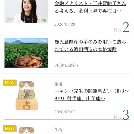
金融アナリスト・三井智映子さん
と考える、金利上昇で再注目…
PR
2026/07/28
No.
鹿児島県産の芋のみを用いて造ら
れている濵田酒造の本格焼酎
PR(濵田酒造)
NEW
生活
ニャンコ先生の開運星占い（8/3～
8/9）射手座、山羊座…
2026/08/03
No.
NEW
生活