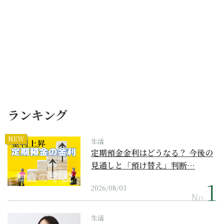
ランキング
NEW
生活
定期預金金利はどうなる？ 今後の
見通しと「預け替え」判断…
2026/08/03
No.
生活