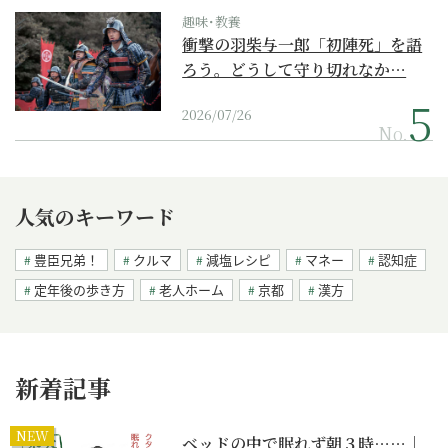
趣味･教養
衝撃の羽柴与一郎「初陣死」を語
ろう。どうして守り切れなか…
2026/07/26
No.
人気のキーワード
豊臣兄弟！
クルマ
減塩レシピ
マネー
認知症
定年後の歩き方
老人ホーム
京都
漢方
新着記事
NEW
ベッドの中で眠れず朝３時……｜