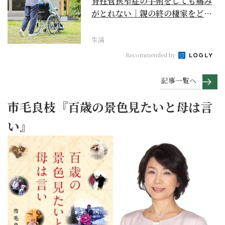
脊柱管狭窄症の手術をしても痛み
がとれない｜親の終の棲家をどう
選ぶ？【２】
生活
Recommended by
記事一覧へ
市毛良枝『百歳の景色見たいと母は言
い』