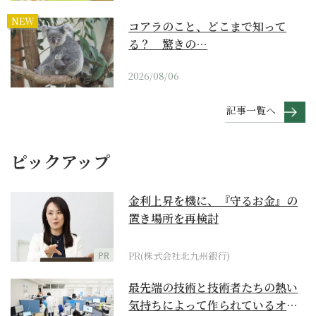
NEW
コアラのこと、どこまで知って
る？ 驚きの…
2026/08/06
記事一覧へ
ピックアップ
金利上昇を機に、『守るお金』の
置き場所を再検討
PR
PR(株式会社北九州銀行)
最先端の技術と技術者たちの熱い
気持ちによって作られているオー