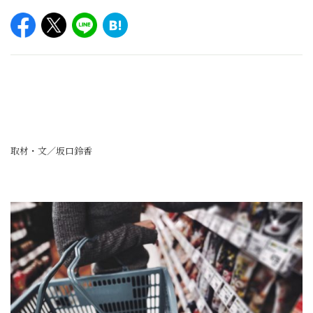
取材・文／坂口鈴香