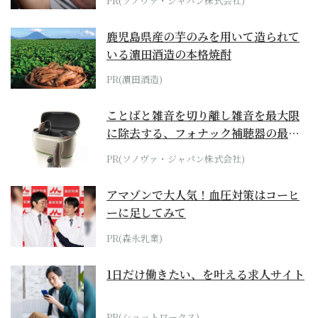
PR(ソノヴァ・ジャパン株式会社)
鹿児島県産の芋のみを用いて造られて
いる濵田酒造の本格焼酎
PR(濵田酒造)
ことばと雑音を切り離し雑音を最大限
に除去する、フォナック補聴器の最上
位モデル
PR(ソノヴァ・ジャパン株式会社)
アマゾンで大人気！血圧対策はコーヒ
ーに足してみて
PR(森永乳業)
1日だけ働きたい、を叶える求人サイト
PR(ショットワークス)