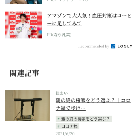
アマゾンで大人気！血圧対策はコーヒ
ーに足してみて
PR(森永乳業)
Recommended by
関連記事
住まい
親の終の棲家をどう選ぶ？｜コロ
ナ禍で歩け…
親の終の棲家をどう選ぶ？
コロナ禍
2021/6/20