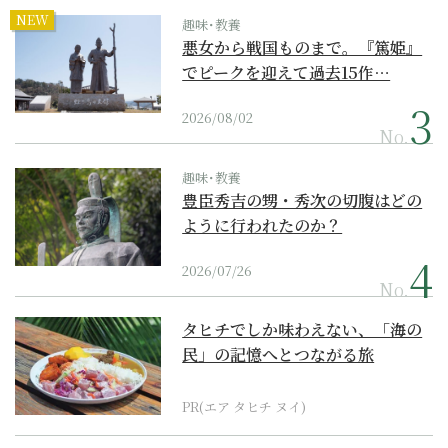
NEW
趣味･教養
悪女から戦国ものまで。『篤姫』
でピークを迎えて過去15作…
2026/08/02
No.
趣味･教養
豊臣秀吉の甥・秀次の切腹はどの
ように行われたのか？
2026/07/26
No.
タヒチでしか味わえない、「海の
民」の記憶へとつながる旅
PR(エア タヒチ ヌイ)