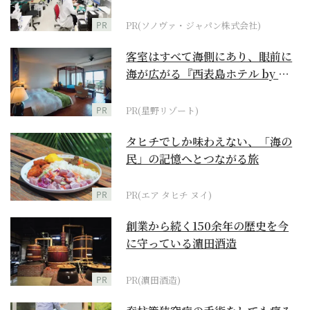
ダーメイド補聴器
PR
PR(ソノヴァ・ジャパン株式会社)
客室はすべて海側にあり、眼前に
海が広がる『西表島ホテル by 星
野リゾート』
PR
PR(星野リゾート)
タヒチでしか味わえない、「海の
民」の記憶へとつながる旅
PR
PR(エア タヒチ ヌイ)
創業から続く150余年の歴史を今
に守っている濵田酒造
PR
PR(濵田酒造)