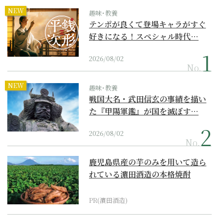
NEW
趣味･教養
テンポが良くて登場キャラがすぐ
好きになる！スペシャル時代…
2026/08/02
No.
NEW
趣味･教養
戦国大名・武田信玄の事績を描い
た『甲陽軍鑑』が国を滅ぼす…
2026/08/02
No.
鹿児島県産の芋のみを用いて造ら
れている濵田酒造の本格焼酎
PR(濵田酒造)