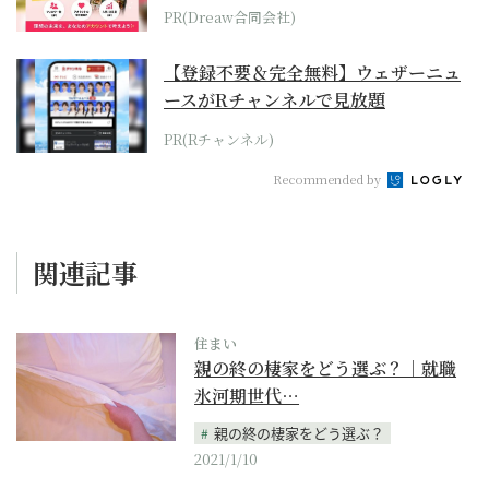
PR(Dreaw合同会社)
【登録不要＆完全無料】ウェザーニュ
ースがRチャンネルで見放題
PR(Rチャンネル)
Recommended by
関連記事
住まい
親の終の棲家をどう選ぶ？｜就職
氷河期世代…
親の終の棲家をどう選ぶ？
2021/1/10