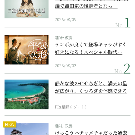
議で織田家の後継者となっ…
2026/08/09
No.
趣味･教養
テンポが良くて登場キャラがすぐ
好きになる！スペシャル時代…
2026/08/02
No.
静かな波のせせらぎと、満天の星
が広がり、くつろぎを体感できる
『西表島ホテル by...
PR(星野リゾート)
NEW
趣味･教養
けっこうハチャメチャだった過去