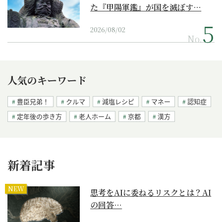
た『甲陽軍鑑』が国を滅ぼす…
2026/08/02
No.
人気のキーワード
豊臣兄弟！
クルマ
減塩レシピ
マネー
認知症
定年後の歩き方
老人ホーム
京都
漢方
新着記事
NEW
思考をAIに委ねるリスクとは？AI
の回答…