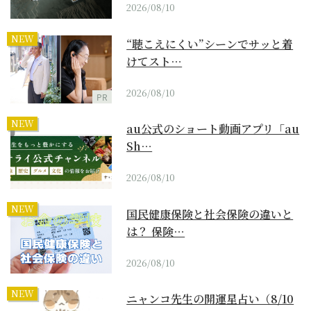
2026/08/10
NEW
“聴こえにくい”シーンでサッと着
けてスト…
2026/08/10
PR
NEW
au公式のショート動画アプリ「au
Sh…
2026/08/10
NEW
国民健康保険と社会保険の違いと
は？ 保険…
2026/08/10
NEW
ニャンコ先生の開運星占い（8/10