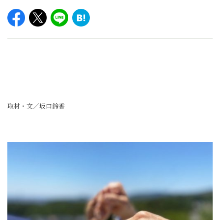
取材・文／坂口鈴香