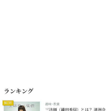
ランキング
NEW
趣味･教養
三法師（織田秀信）とは？ 清洲会