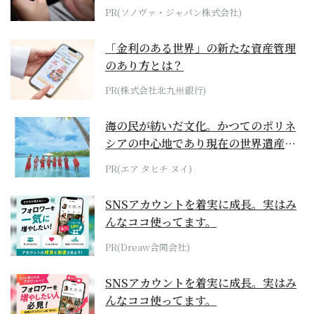
PR(ソノヴァ・ジャパン株式会社)
「金利のある世界」の新たな資産管理
のあり方とは？
PR(株式会社北九州銀行)
海の民が紡いだ文化。かつてのポリネ
シアの中心地であり現在の世界遺産か
らみえてくる...
PR(エア タヒチ ヌイ)
SNSアカウントを着実に成長。実はみ
んなココ使ってます。
PR(Dreaw合同会社)
SNSアカウントを着実に成長。実はみ
んなココ使ってます。