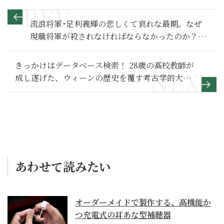
流浪将軍･足利義輝の悲しくて哀れな最期。なぜ
現職将軍が殺されなければならなかったのか？
【麒麟がくる 満喫リポート】
きっかけはデータベース検索！ 28歳の高校教師が
成し遂げた、ウィーンの歴史を覆す考古学的大発
見とは？
あわせて読みたい
オーダーメイドで製作する、高機能か
つ充電式の耳あな型補聴器