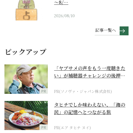
～8/…
2026/08/10
記事一覧へ
ピックアップ
「ヤブサメの声をもう一度聴きた
い」が補聴器チャレンジの後押し
に
PR
PR(ソノヴァ・ジャパン株式会社)
タヒチでしか味わえない、「海の
民」の記憶へとつながる旅
PR
PR(エア タヒチ ヌイ)