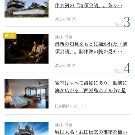
作大河の「清須会議」。茶々…
2026/08/09
No.
NEW
趣味･教養
最新の知見をもとに描かれた「清
須会議」。制作陣の腕の見せ…
2026/08/09
No.
客室はすべて海側にあり、眼前に
海が広がる『西表島ホテル by 星
野リゾート』
PR(星野リゾート)
趣味･教養
戦国大名・武田信玄の事績を描い