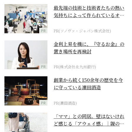
最先端の技術と技術者たちの熱い
気持ちによって作られているオー
ダーメイド補聴器
PR
PR(ソノヴァ・ジャパン株式会社)
金利上昇を機に、『守るお金』の
置き場所を再検討
PR
PR(株式会社北九州銀行)
創業から続く150余年の歴史を今
に守っている濵田酒造
PR
PR(濵田酒造)
「ママ」との同居。壁はないけれ
ど感じる「アウェイ感」｜親の終
の棲家をどう選ぶ？【...