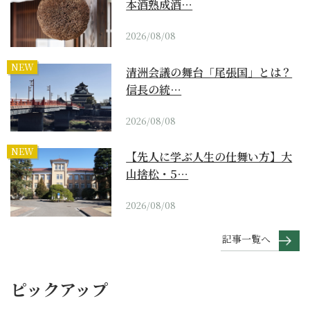
本酒熟成酒…
2026/08/08
NEW
清洲会議の舞台「尾張国」とは？
信長の統…
2026/08/08
NEW
【先人に学ぶ人生の仕舞い方】大
山捨松・5…
2026/08/08
記事一覧へ
ピックアップ