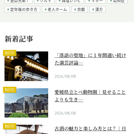
豊臣兄弟！
クルマ
減塩レシピ
マネー
認知症
定年後の歩き方
老人ホーム
京都
漢方
新着記事
NEW
「落語の聖地」に１年間通い続け
た演芸評論…
2026/08/08
NEW
愛媛県立とべ動物園｜見せること
よりも生き…
2026/08/08
NEW
古酒の魅力と楽しみ方とは？｜日