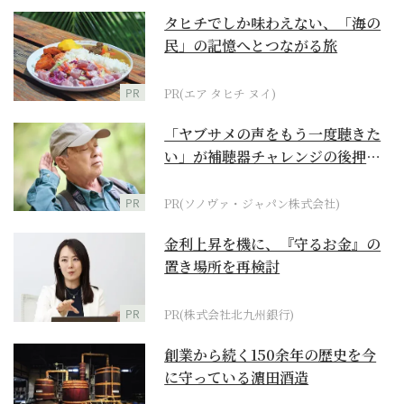
タヒチでしか味わえない、「海の
民」の記憶へとつながる旅
PR
PR(エア タヒチ ヌイ)
「ヤブサメの声をもう一度聴きた
い」が補聴器チャレンジの後押し
に
PR
PR(ソノヴァ・ジャパン株式会社)
金利上昇を機に、『守るお金』の
置き場所を再検討
PR
PR(株式会社北九州銀行)
創業から続く150余年の歴史を今
に守っている濵田酒造