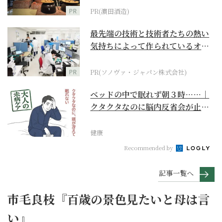
PR
PR(濵田酒造)
最先端の技術と技術者たちの熱い
気持ちによって作られているオー
ダーメイド補聴器
PR
PR(ソノヴァ・ジャパン株式会社)
ベッドの中で眠れず朝３時……｜
クタクタなのに脳内反省会が止ま
らない【大人の未病ケ...
健康
Recommended by
記事一覧へ
市毛良枝『百歳の景色見たいと母は言
い』