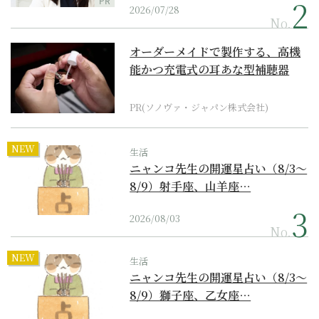
PR
2026/07/28
No.
オーダーメイドで製作する、高機
能かつ充電式の耳あな型補聴器
PR(ソノヴァ・ジャパン株式会社)
NEW
生活
ニャンコ先生の開運星占い（8/3～
8/9）射手座、山羊座…
2026/08/03
No.
NEW
生活
ニャンコ先生の開運星占い（8/3～
8/9）獅子座、乙女座…