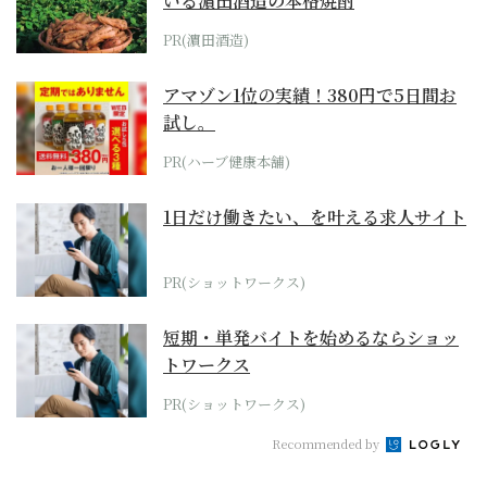
いる濵田酒造の本格焼酎
PR(濵田酒造)
アマゾン1位の実績！380円で5日間お
試し。
PR(ハーブ健康本舗)
1日だけ働きたい、を叶える求人サイト
PR(ショットワークス)
短期・単発バイトを始めるならショッ
トワークス
PR(ショットワークス)
Recommended by