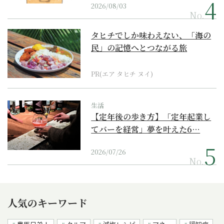
2026/08/03
No.
タヒチでしか味わえない、「海の
民」の記憶へとつながる旅
PR(エア タヒチ ヌイ)
生活
【定年後の歩き方】「定年起業し
てバーを経営」夢を叶えた6…
2026/07/26
No.
人気のキーワード