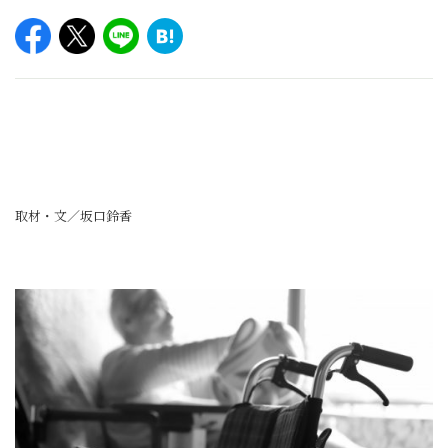
取材・文／坂口鈴香