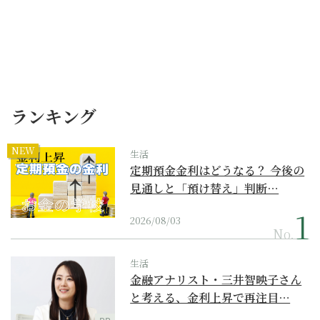
ランキング
NEW
生活
定期預金金利はどうなる？ 今後の
見通しと「預け替え」判断…
2026/08/03
No.
生活
金融アナリスト・三井智映子さん
と考える、金利上昇で再注目…