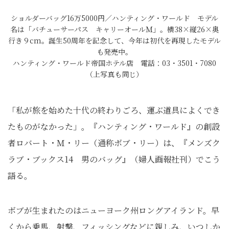
ショルダーバッグ16万5000円／ハンティング・ワールド モデル
名は「バチューサーパス キャリーオールＭ」。横38×縦26×奥
行き９cm。誕生50周年を記念して、今年は初代を再現したモデル
も発売中。
ハンティング・ワールド帝国ホテル店 電話：03・3501・7080
（上写真も同じ）
「私が旅を始めた十代の終わりごろ、運ぶ道具によくでき
たものがなかった」。『ハンティング・ワールド』の創設
者ロバート・Ｍ・リー（通称ボブ・リー）は、『メンズク
ラブ・ブックス14 男のバッグ』（婦人画報社刊）でこう
語る。
ボブが生まれたのはニューヨーク州ロングアイランド。早
くから乗馬、射撃、フィッシングなどに親しみ、いつしか