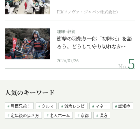
ダーメイド補聴器
PR(ソノヴァ・ジャパン株式会社)
趣味･教養
衝撃の羽柴与一郎「初陣死」を語
ろう。どうして守り切れなか…
2026/07/26
No.
人気のキーワード
豊臣兄弟！
クルマ
減塩レシピ
マネー
認知症
定年後の歩き方
老人ホーム
京都
漢方