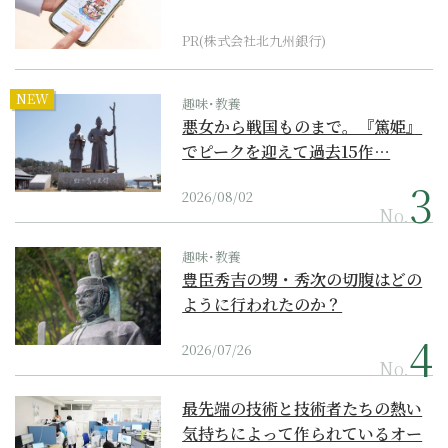
PR(株式会社北九州銀行)
NEW
趣味･教養
悪女から戦国ものまで。『篤姫』
でピークを迎えて過去15作…
2026/08/02
No.
趣味･教養
豊臣秀吉の甥・秀次の切腹はどの
ように行われたのか？
2026/07/26
No.
最先端の技術と技術者たちの熱い
気持ちによって作られているオー