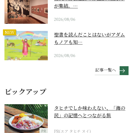
が集結。…
2026/08/06
NEW
聖書を読んだことはないがアダム
もノアも知…
2026/08/06
記事一覧へ
ピックアップ
タヒチでしか味わえない、「海の
民」の記憶へとつながる旅
PR
PR(エア タヒチ ヌイ)