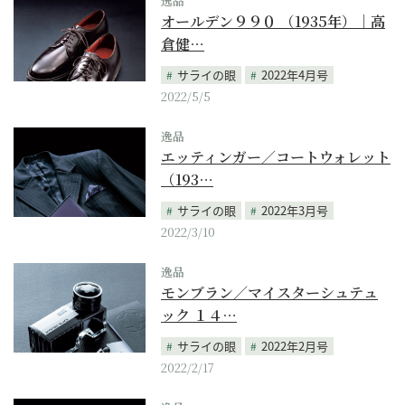
逸品
オールデン９９０ （1935年）｜高
倉健…
サライの眼
2022年4月号
2022/5/5
逸品
エッティンガー／コートウォレット
（193…
サライの眼
2022年3月号
2022/3/10
逸品
モンブラン／マイスターシュテュ
ック １４…
サライの眼
2022年2月号
2022/2/17