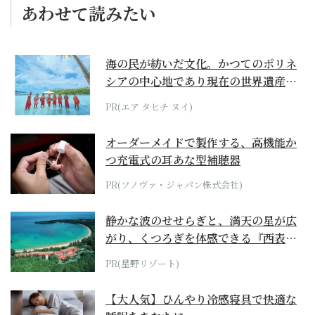
あわせて読みたい
海の民が紡いだ文化。かつてのポリネ
シアの中心地であり現在の世界遺産か
らみえてくる...
PR(エア タヒチ ヌイ)
オーダーメイドで製作する、高機能か
つ充電式の耳あな型補聴器
PR(ソノヴァ・ジャパン株式会社)
静かな波のせせらぎと、満天の星が広
がり、くつろぎを体感できる『西表島
ホテル by...
PR(星野リゾート)
【大人気】ひんやり冷感寝具で快適な