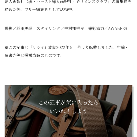
婦人画報社（現・ハースト婦人画報社）で『メンズクラブ』の編集長を
務めた後、フリー編集者として活動中。
撮影／稲田美嗣 スタイリング／中村知香良 撮影協力／AWABEES
※この記事は『サライ』本誌2022年５月号より転載しました。年齢・
肩書き等は掲載当時のものです。
この記事が気に入ったら
いいね！しよう