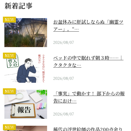
新着記事
NEW
お盆休みに肝試しならぬ「幽霊ツ
アー」。“…
2026/08/07
NEW
ベッドの中で眠れず朝３時……｜
クタクタな…
2026/08/07
NEW
「事実」で動かす！ 部下からの報
告におけ…
2026/08/07
NEW
稀代の浮世絵師の作品200点余り