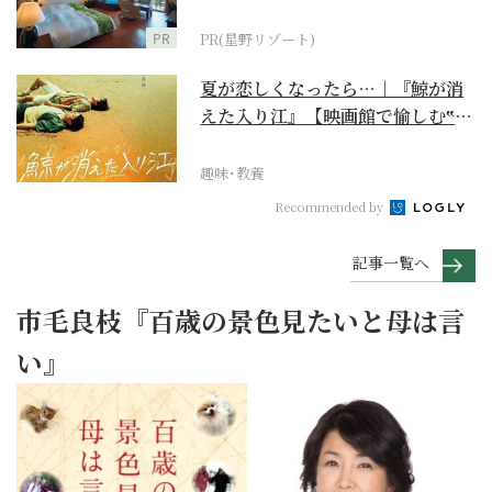
野リゾート』
PR
PR(星野リゾート)
夏が恋しくなったら…｜『鯨が消
えた入り江』【映画館で愉しむ‟ご
褒美映画”】
趣味･教養
Recommended by
記事一覧へ
市毛良枝『百歳の景色見たいと母は言
い』