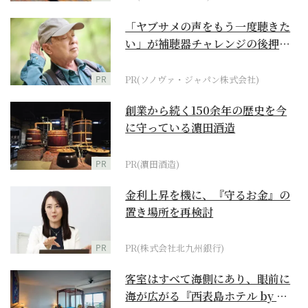
「ヤブサメの声をもう一度聴きた
い」が補聴器チャレンジの後押し
に
PR
PR(ソノヴァ・ジャパン株式会社)
創業から続く150余年の歴史を今
に守っている濵田酒造
PR
PR(濵田酒造)
金利上昇を機に、『守るお金』の
置き場所を再検討
PR
PR(株式会社北九州銀行)
客室はすべて海側にあり、眼前に
海が広がる『西表島ホテル by 星