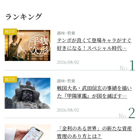
ランキング
NEW
趣味･教養
テンポが良くて登場キャラがすぐ
好きになる！スペシャル時代…
2026/08/02
No.
NEW
趣味･教養
戦国大名・武田信玄の事績を描い
た『甲陽軍鑑』が国を滅ぼす…
2026/08/02
No.
「金利のある世界」の新たな資産
管理のあり方とは？