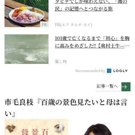
タヒチでしか味わえない、「海の
民」の記憶へとつながる旅
PR
PR(エア タヒチ ヌイ)
101歳で亡くなるまで「初心」を胸
に高みをめざした!!【奥村土牛—名
作でたどる1...
催し物
Recommended by
記事一覧へ
市毛良枝『百歳の景色見たいと母は言
い』