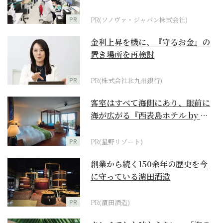
ダーメイド補聴器
PR
PR(ソノヴァ・ジャパン株式会社)
金利上昇を機に、『守るお金』の
置き場所を再検討
PR
PR(株式会社北九州銀行)
客室はすべて海側にあり、眼前に
海が広がる『西表島ホテル by 星
野リゾート』
PR
PR(星野リゾート)
創業から続く150余年の歴史を今
に守っている濵田酒造
PR
PR(濵田酒造)