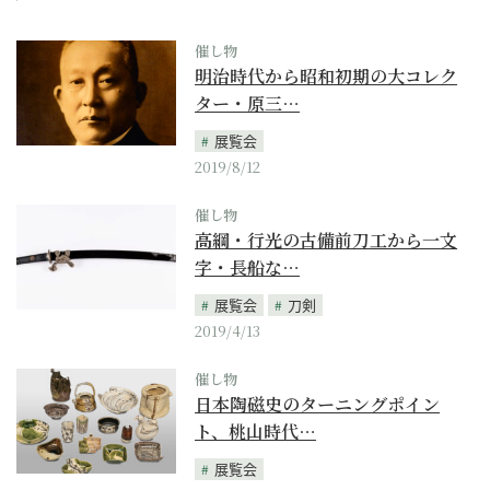
催し物
明治時代から昭和初期の大コレク
ター・原三…
展覧会
2019/8/12
催し物
高綱・行光の古備前刀工から一文
字・長船な…
展覧会
刀剣
2019/4/13
催し物
日本陶磁史のターニングポイン
ト、桃山時代…
展覧会