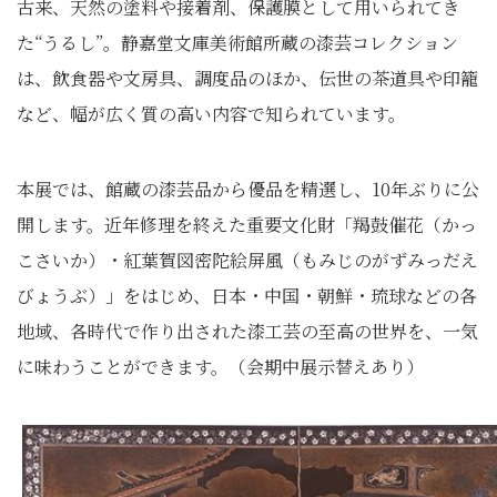
古来、天然の塗料や接着剤、保護膜として用いられてき
た“うるし”。静嘉堂文庫美術館所蔵の漆芸コレクション
は、飲食器や文房具、調度品のほか、伝世の茶道具や印籠
など、幅が広く質の高い内容で知られています。
本展では、館蔵の漆芸品から優品を精選し、10年ぶりに公
開します。近年修理を終えた重要文化財「羯鼓催花（かっ
こさいか）・紅葉賀図密陀絵屏風（もみじのがずみっだえ
びょうぶ）」をはじめ、日本・中国・朝鮮・琉球などの各
地域、各時代で作り出された漆工芸の至高の世界を、一気
に味わうことができます。（会期中展示替えあり）