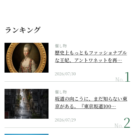
ランキング
催し物
歴史上もっともファッショナブル
な王妃、アントワネットを再…
2026/07/30
No.
催し物
坂道の向こうに、まだ知らない東
京がある。『東京坂道100…
2026/07/29
No.