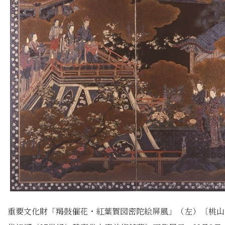
重要文化財「羯鼓催花・紅葉賀図密陀絵屏風」（左）〔桃山