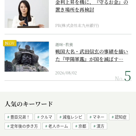
金利上昇を機に、『守るお金』の
置き場所を再検討
PR(株式会社北九州銀行)
NEW
趣味･教養
戦国大名・武田信玄の事績を描い
た『甲陽軍鑑』が国を滅ぼす…
2026/08/02
No.
人気のキーワード
豊臣兄弟！
クルマ
減塩レシピ
マネー
認知症
定年後の歩き方
老人ホーム
京都
漢方