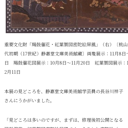
重要文化財「羯鼓催花・紅葉賀図密陀絵屏風」（右）〔桃山
代初期（17世紀）静嘉堂文庫美術館蔵〕両隻展示：11月8日～
日 羯鼓催花図展示：10月8日～11月20日 紅葉賀図展示：1
2月11日
本展の見どころを、静嘉堂文庫美術館学芸員の長谷川祥子
さんにうかがいました。
「見どころは多いのですが、まずは、修理後初公開となる