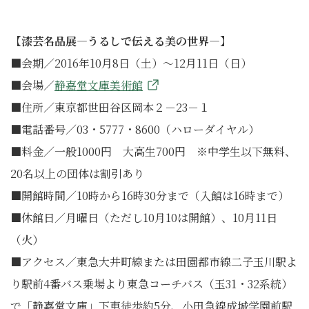
【漆芸名品展―うるしで伝える美の世界―】
■会期／2016年10月8日（土）～12月11日（日）
■会場／
静嘉堂文庫美術館
■住所／東京都世田谷区岡本２－23－１
■電話番号／03・5777・8600（ハローダイヤル）
■料金／一般1000円 大高生700円 ※中学生以下無料、
20名以上の団体は割引あり
■開館時間／10時から16時30分まで（入館は16時まで）
■休館日／月曜日（ただし10月10は開館）、10月11日
（火）
■アクセス／東急大井町線または田園都市線二子玉川駅よ
り駅前4番バス乗場より東急コーチバス（玉31・32系統）
で「静嘉堂文庫」下車徒歩約5分、小田急線成城学園前駅