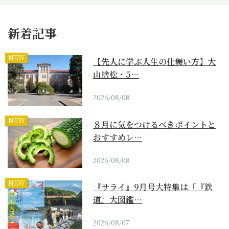
新着記事
NEW
【先人に学ぶ人生の仕舞い方】大
山捨松・5…
2026/08/08
NEW
８月に気をつけるべきポイントと
おすすめレ…
2026/08/08
NEW
『サライ』9月号大特集は「『鉄
道』大図鑑…
2026/08/07