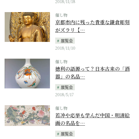
2018/11/18
催し物
京都市内に残った貴重な鎌倉彫刻
がズラリ【…
展覧会
2018/11/10
催し物
徳利の語源って？日本古来の「酒
器」の名品…
展覧会
2018/5/17
催し物
若冲や応挙も学んだ中国・明清絵
画の名品を…
展覧会