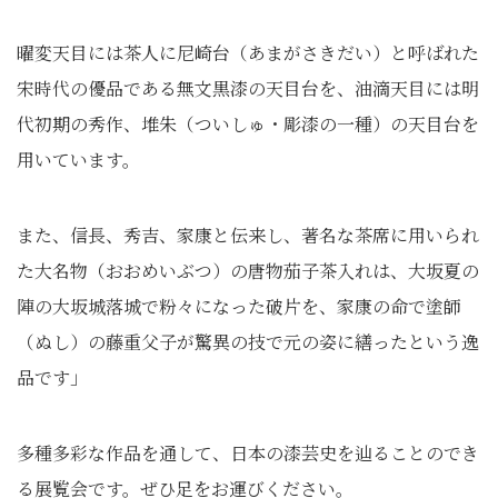
曜変天目には茶人に尼崎台（あまがさきだい）と呼ばれた
宋時代の優品である無文黒漆の天目台を、油滴天目には明
代初期の秀作、堆朱（ついしゅ・彫漆の一種）の天目台を
用いています。
また、信長、秀吉、家康と伝来し、著名な茶席に用いられ
た大名物（おおめいぶつ）の唐物茄子茶入れは、大坂夏の
陣の大坂城落城で粉々になった破片を、家康の命で塗師
（ぬし）の藤重父子が驚異の技で元の姿に繕ったという逸
品です」
多種多彩な作品を通して、日本の漆芸史を辿ることのでき
る展覧会です。ぜひ足をお運びください。