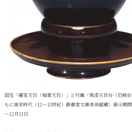
国宝「曜変天目（稲葉天目）」と付属「黒漆天目台（尼崎台
もに南宋時代（12～13世紀）静嘉堂文庫美術館蔵〕展示期間
～12月11日