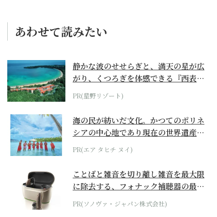
あわせて読みたい
静かな波のせせらぎと、満天の星が広
がり、くつろぎを体感できる『西表島
ホテル by...
PR(星野リゾート)
海の民が紡いだ文化。かつてのポリネ
シアの中心地であり現在の世界遺産か
らみえてくる...
PR(エア タヒチ ヌイ)
ことばと雑音を切り離し雑音を最大限
に除去する、フォナック補聴器の最上
位モデル
PR(ソノヴァ・ジャパン株式会社)