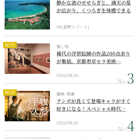
静かな波のせせらぎと、満天の星
が広がり、くつろぎを体感できる
『西表島ホテル by...
PR(星野リゾート)
NEW
催し物
稀代の浮世絵師の作品200点余り
が集結。京都市京セラ美術…
2026/08/06
No.
NEW
趣味･教養
テンポが良くて登場キャラがすぐ
好きになる！スペシャル時代…
2026/08/02
No.