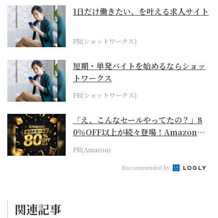
1日だけ働きたい、を叶える求人サイト
PR(ショットワークス)
短期・単発バイトを始めるならショッ
トワークス
PR(ショットワークス)
「え、こんなセールやってたの？」8
0％OFF以上が続々登場！Amazonの
本気が...
PR(Amazon)
Recommended by
関連記事