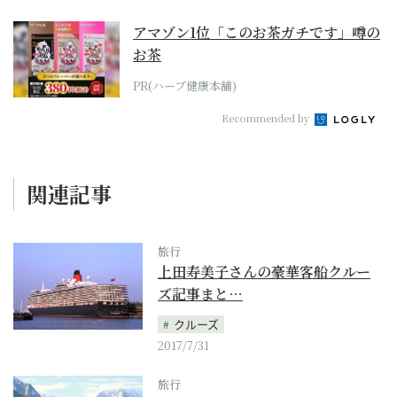
アマゾン1位「このお茶ガチです」噂の
お茶
PR(ハーブ健康本舗)
Recommended by
関連記事
旅行
上田寿美子さんの豪華客船クルー
ズ記事まと…
クルーズ
2017/7/31
旅行