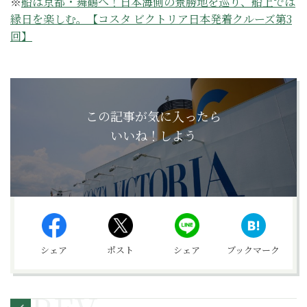
※
船は京都・舞鶴へ！日本海側の景勝地を巡り、船上では
縁日を楽しむ。【コスタ ビクトリア日本発着クルーズ第3
回】
この記事が気に入ったら
いいね！しよう
シェア
ポスト
シェア
ブックマーク