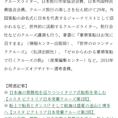
クルーズライター。日本旅行作家協会会員、日本外国特派
員協会会員。クルーズ旅行の楽しさを伝え続けて29年。外
国客船の命名式に日本を代表するジャーナリストとして招
かれるなど、世界的に活動するクルーズライター。旅行会
社などのクルーズ講演も行う。著書に『豪華客船はお気に
召すまま』（情報センター出版局）、『世界のロマンチッ
ククルーズ』（弘済出版社）、『ゼロからわかる豪華客船
で行くクルーズの旅』（産業編集センター）など。2013年
からクルーズオブザイヤー選考委員。
【関連記事】
※
日本海の景勝地を巡りつつイタリア式船旅を楽しむ
【コスタ ビクトリア日本発着クルーズ第1回】
※
船上で船長とダンス!? そして航海は盛夏の釜山と博多
へ【コスタ ビクトリア日本発着クルーズ第2回】