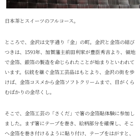
日本茶とスイーツのフルコース。
ところで、金沢は文字通り「金」の町。金沢と金箔の結び
つきは、1593年、加賀藩主前田利家が豊臣秀吉より、領地
で金箔、銀箔の製造を命じられたことが始まりといわれて
います。伝統を継ぐ金箔工芸品はもとより、金沢の街を歩
けば、金箔コスメから金箔ソフトクリームまで、目がくら
むばかりの金尽くし。
そこで、金箔工芸の「さくだ」で箸の金箔貼体験に参加し
ました。まず箸にテープを巻き、絵柄部分を確保し、そこ
へ金箔を巻き付けるように貼り付け、テープをはがすと、