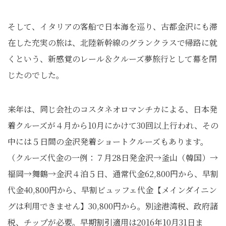
そして、イタリアの客船で日本海を巡り、古都金沢にも滞
在した充実の旅は、北陸新幹線のグランクラスで帰路に就
くという、新感覚のレール＆クルーズ夢旅行として幕を閉
じたのでした。
来年は、同じ会社のコスタネオロマンチカによる、日本発
着クルーズが４月から10月にかけて30回以上行われ、その
中には５日間の金沢発着ショートクルーズもあります。
（クルーズ代金の一例：７月28日発金沢→釜山（韓国）→
福岡→舞鶴→金沢４泊５日、通常代金62,800円から、早割
代金40,800円から、早割ビュッフェ代金【メインダイニン
グは利用できません】30,800円から。別途港湾税、政府諸
税、チップが必要。早期割引適用は2016年10月31日ま