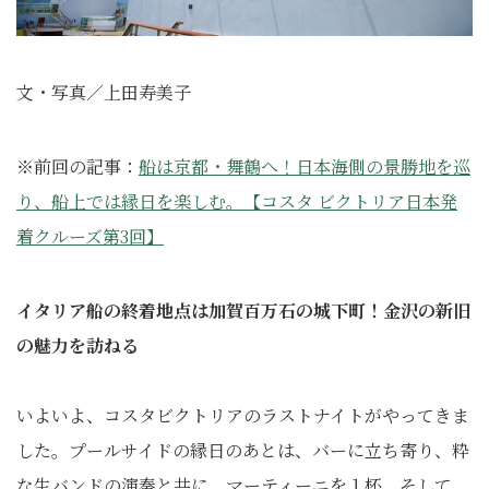
文・写真／上田寿美子
※前回の記事：
船は京都・舞鶴へ！日本海側の景勝地を巡
り、船上では縁日を楽しむ。【コスタ ビクトリア日本発
着クルーズ第3回】
イタリア船の終着地点は加賀百万石の城下町！金沢の新旧
の魅力を訪ねる
いよいよ、コスタビクトリアのラストナイトがやってきま
した。プールサイドの縁日のあとは、バーに立ち寄り、粋
な生バンドの演奏と共に、マーティーニを１杯。そして、