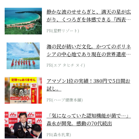
静かな波のせせらぎと、満天の星が広
がり、くつろぎを体感できる『西表島
ホテル by...
PR(星野リゾート)
海の民が紡いだ文化。かつてのポリネ
シアの中心地であり現在の世界遺産か
らみえてくる...
PR(エア タヒチ ヌイ)
アマゾン1位の実績！380円で5日間お
試し。
PR(ハーブ健康本舗)
「気になっていた認知機能が菌で…」
森永が開発。感動の70代続出
PR(森永乳業)