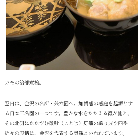
カモの治部煮椀。
翌日は、金沢の名所・兼六園へ。加賀藩の藩庭を起源とす
る日本三名園の一つです。豊かな水をたたえる霞が池と、
その北側にたたずむ徽軫（ことじ）灯籠の織り成す四季
折々の表情は、金沢を代表する景観といわれています。