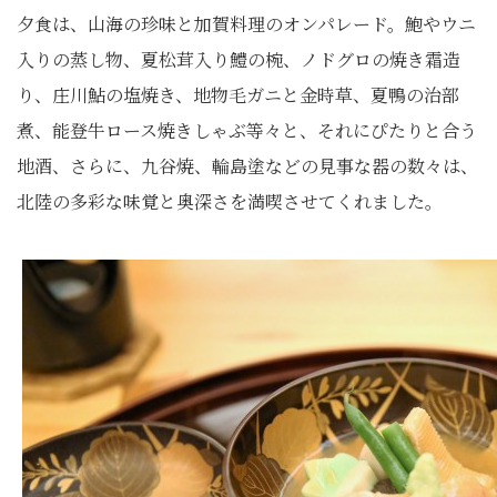
夕食は、山海の珍味と加賀料理のオンパレード。鮑やウニ
入りの蒸し物、夏松茸入り鱧の椀、ノドグロの焼き霜造
り、庄川鮎の塩焼き、地物毛ガニと金時草、夏鴨の治部
煮、能登牛ロース焼きしゃぶ等々と、それにぴたりと合う
地酒、さらに、九谷焼、輪島塗などの見事な器の数々は、
北陸の多彩な味覚と奥深さを満喫させてくれました。