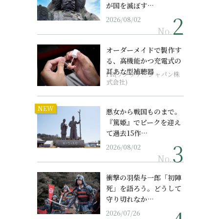
が国を滅ぼす…
2026/08/02
No.
オーダーメイドで製作す
る、高機能かつ充電式の
耳あな型補聴器
PR(ソノヴァ・ジャパン株
式会社)
NEW
悪女から戦国ものまで。
『篤姫』でピークを迎え
て過去15作…
2026/08/02
No.
衝撃の羽柴与一郎「初陣
死」を語ろう。どうして
守り切れなか…
2026/07/26