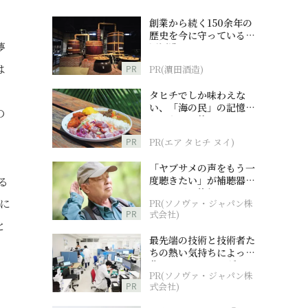
創業から続く150余年の
歴史を今に守っている濵
夢
田酒造
は
PR
PR(濵田酒造)
タヒチでしか味わえな
い、「海の民」の記憶へ
の
とつながる旅
PR
PR(エア タヒチ ヌイ)
「ヤブサメの声をもう一
度聴きたい」が補聴器チ
る
ャレンジの後押しに
に
PR(ソノヴァ・ジャパン株
PR
式会社)
と
最先端の技術と技術者た
ちの熱い気持ちによって
作られているオーダーメ
PR(ソノヴァ・ジャパン株
イド補聴器
PR
式会社)