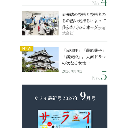
No.
最先端の技術と技術者た
ちの熱い気持ちによって
作られているオーダーメ
PR(ソノヴァ・ジャパン株
イド補聴器
式会社)
NEW
「卑弥呼」「藤原薬子」
「満天姫」。大河ドラマ
の次なる女性…
2026/08/02
No.
9
」
サライ最新号
2026年
月号