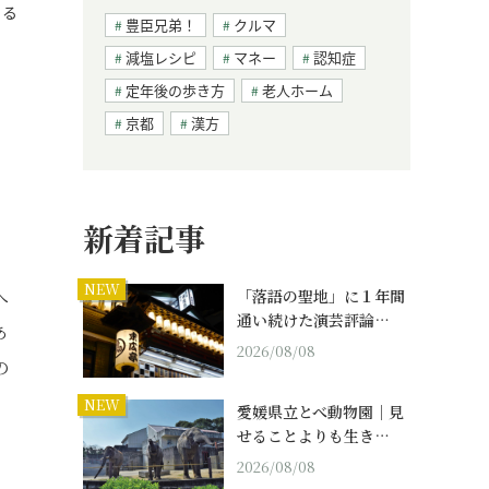
ぐる
豊臣兄弟！
クルマ
減塩レシピ
マネー
認知症
定年後の歩き方
老人ホーム
京都
漢方
新着記事
NEW
へ
「落語の聖地」に１年間
通い続けた演芸評論…
あ
2026/08/08
の
NEW
愛媛県立とべ動物園｜見
せることよりも生き…
2026/08/08