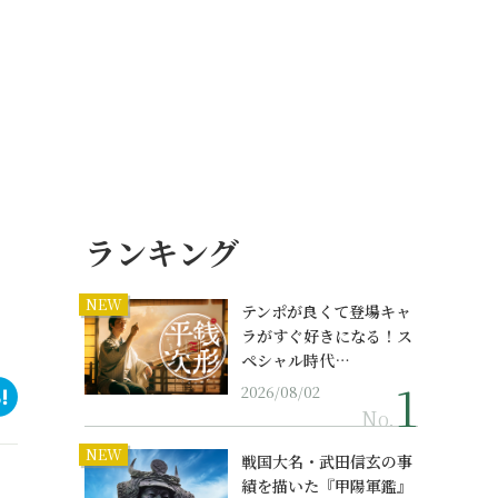
ランキング
NEW
テンポが良くて登場キャ
ラがすぐ好きになる！ス
ペシャル時代…
2026/08/02
No.
NEW
戦国大名・武田信玄の事
績を描いた『甲陽軍鑑』