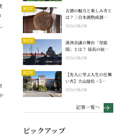
賞
NEW
古酒の魅力と楽しみ方と
メ
は？｜日本酒熟成酒…
し
2026/08/08
NEW
清洲会議の舞台「尾張
国」とは？ 信長の統…
2026/08/08
NEW
【先人に学ぶ人生の仕舞
い方】大山捨松・5…
宮
2026/08/08
や
。
記事一覧へ
ピックアップ