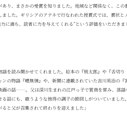
があり、まさかの受賞を知りました。地域など関係なく、この
しました。ギリシアのアテネで行なわれた授賞式では、賞状と
魅力に満ち、読者に力を与えてくれる”という評価をいただきま
物語を読み聞かせてくれました。絵本の『桃太郎』や『舌切り
ャンの物語『噫無情』や、新聞に連載されていた吉川英治の『
映画の話……。父は深川生まれの江戸っ子で質商を営み、落語
せる話にも、歌うような独得の調子の節回しがついていました
がると父が召集されて終わりを迎えました」