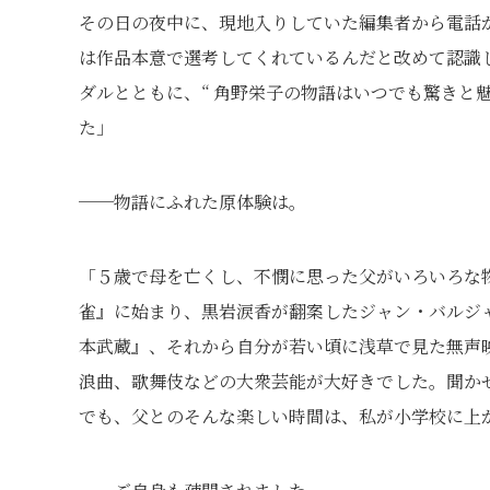
その日の夜中に、現地入りしていた編集者から電話
は作品本意で選考してくれているんだと改めて認識
ダルとともに、“ 角野栄子の物語はいつでも驚きと
た」
──物語にふれた原体験は。
「５歳で母を亡くし、不憫に思った父がいろいろな
雀』に始まり、黒岩涙香が翻案したジャン・バルジ
本武蔵』、それから自分が若い頃に浅草で見た無声
浪曲、歌舞伎などの大衆芸能が大好きでした。聞か
でも、父とのそんな楽しい時間は、私が小学校に上