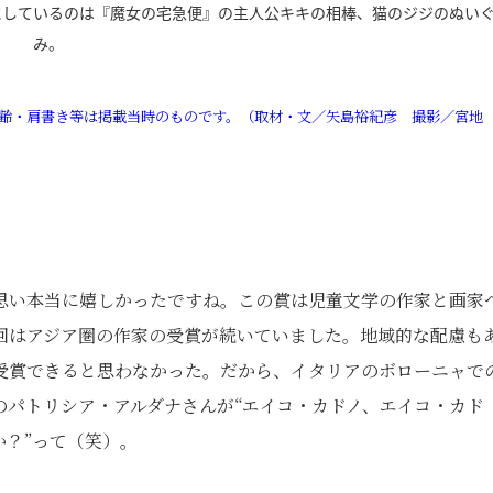
にしているのは『魔女の宅急便』の主人公キキの相棒、猫のジジのぬい
み。
。年齢・肩書き等は掲載当時のものです。（取材・文／矢島裕紀彦 撮影／宮地
思い本当に嬉しかったですね。この賞は児童文学の作家と画家
回はアジア圏の作家の受賞が続いていました。地域的な配慮も
受賞できると思わなかった。だから、イタリアのボローニャで
のパトリシア・アルダナさんが“エイコ・カドノ、エイコ・カド
か？”って（笑）。