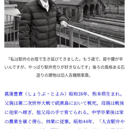
「私は駅弁のお陰で生き延びてきました。もう歳で、肩や腰が辛
いんですが、やっぱり駅弁売りが好きなんです」後ろの風格ある石
造りの建物は旧人吉機関車庫。
菖蒲豊實（しょうぶ・とよみ）昭和18年、熊本県生まれ。
父親は第二次世界大戦で硫黄島において戦死。母親は戦後
に他家へ嫁ぎ、祖父母の手で育てられる。中学卒業後は家
の農業を継ぐ傍ら、林業に従事。昭和44年、「人吉駅弁や