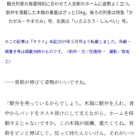
観光列車の発着時刻に合わせて人吉駅のホームに姿勢よく立つ。
駅弁を満載した木箱の重量はざっと15kg。後ろの列車は特急「か
わせみ・やませみ」号、右奥は「いさぶろう・しんぺい」号。
※この記事は『サライ』本誌2019年５月号より転載しました。年齢・
肩書き等は掲載当時のものです。（取材・文／佐藤俊一 撮影／宮地
工）
──背筋が伸びて姿勢がいいですね。
「駅弁を売っているからでしょう。木箱に駅弁を入れ、背
中からバンドをタスキ掛けにして支えながら、ホームを移
動するじゃないですか。この木箱が結構、重たくてね。背
筋をピンと伸ばして、反って持たんといけん。それがいつ