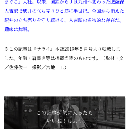
まぐち」入社。以来、国鉄からＪＲ九州へ変わった肥薩線
人吉駅で駅弁の立ち売りひと筋に半世紀。全国から消えた
駅弁の立ち売りを守り続ける、人吉駅の名物的な存在だ。
趣味は舞踊。
※この記事は『サライ』本誌2019年５月号より転載しま
した。年齢・肩書き等は掲載当時のものです。（取材・文
／佐藤俊一 撮影／宮地 工
）
この記事が気に入ったら
いいね！しよう