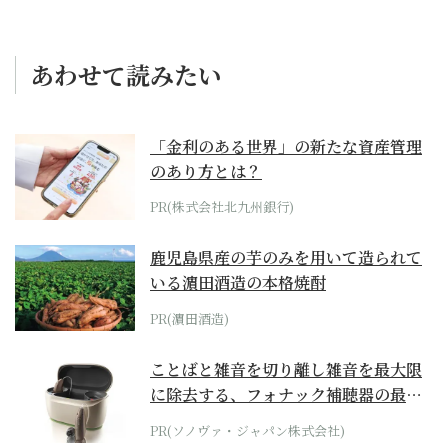
あわせて読みたい
「金利のある世界」の新たな資産管理
のあり方とは？
PR(株式会社北九州銀行)
鹿児島県産の芋のみを用いて造られて
いる濵田酒造の本格焼酎
PR(濵田酒造)
ことばと雑音を切り離し雑音を最大限
に除去する、フォナック補聴器の最上
位モデル
PR(ソノヴァ・ジャパン株式会社)