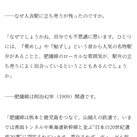
──なぜ人吉駅に立ち売りが残ったのですか。
「なぜでしょうかね、自分でも不思議に思います。ひとつ
には、『栗めし』や『鮎ずし』という昔から人気の名物駅
弁があることと、肥薩線のローカルな雰囲気が、駅弁の立
ち売りによく似合っているということもあるんでしょう
か」
──肥薩線は明治42年（1909）開通です。
「肥薩線は熊本と鹿児島をつなぐ、山越えの鉄道で、いま
では青函トンネルや東海道新幹線と並ぶ“日本の20世紀遺
産20選”に認定されています。電化されず、ディーゼル列