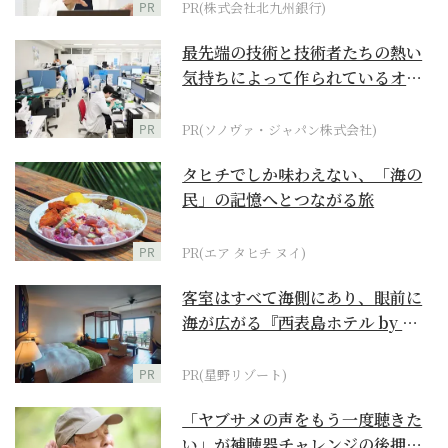
PR
PR(株式会社北九州銀行)
最先端の技術と技術者たちの熱い
気持ちによって作られているオー
ダーメイド補聴器
PR
PR(ソノヴァ・ジャパン株式会社)
タヒチでしか味わえない、「海の
民」の記憶へとつながる旅
PR
PR(エア タヒチ ヌイ)
客室はすべて海側にあり、眼前に
海が広がる『西表島ホテル by 星
野リゾート』
PR
PR(星野リゾート)
「ヤブサメの声をもう一度聴きた
い」が補聴器チャレンジの後押し