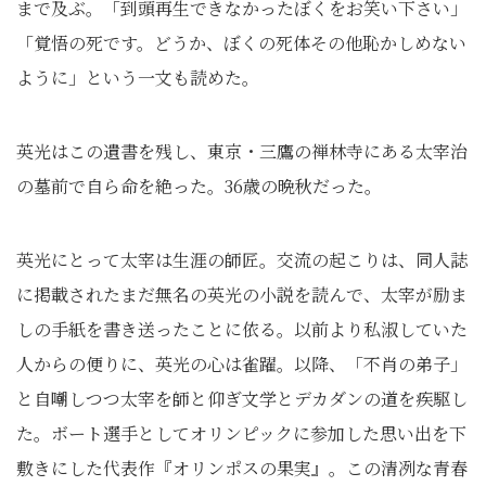
まで及ぶ。「到頭再生できなかったぼくをお笑い下さい」
「覚悟の死です。どうか、ぼくの死体その他恥かしめない
ように」という一文も読めた。
英光はこの遺書を残し、東京・三鷹の禅林寺にある太宰治
の墓前で自ら命を絶った。36歳の晩秋だった。
英光にとって太宰は生涯の師匠。交流の起こりは、同人誌
に掲載されたまだ無名の英光の小説を読んで、太宰が励ま
しの手紙を書き送ったことに依る。以前より私淑していた
人からの便りに、英光の心は雀躍。以降、「不肖の弟子」
と自嘲しつつ太宰を師と仰ぎ文学とデカダンの道を疾駆し
た。ボート選手としてオリンピックに参加した思い出を下
敷きにした代表作『オリンポスの果実』。この清冽な青春