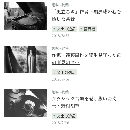
趣味･教養
『風立ちぬ』作者・堀辰雄の心を
癒した蓄音…
文士の逸品
蓄音機
2018/8/23
趣味･教養
作家・遠藤周作を終生見守った母
の形見のマ…
文士の逸品
2018/8/16
趣味･教養
クラシック音楽を愛し抜いた文
士・野村胡堂…
文士の逸品
2018/7/26