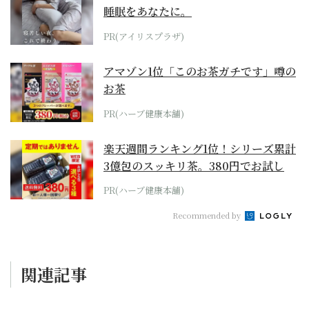
睡眠をあなたに。
PR(アイリスプラザ)
アマゾン1位「このお茶ガチです」噂の
お茶
PR(ハーブ健康本舗)
楽天週間ランキング1位！シリーズ累計
3億包のスッキリ茶。380円でお試し
PR(ハーブ健康本舗)
Recommended by
関連記事