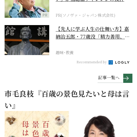
に
PR
PR(ソノヴァ・ジャパン株式会社)
【先人に学ぶ人生の仕舞い方】嘉
納治五郎・77歳没「精力善用、自
他共栄」
趣味･教養
Recommended by
記事一覧へ
市毛良枝『百歳の景色見たいと母は言
い』