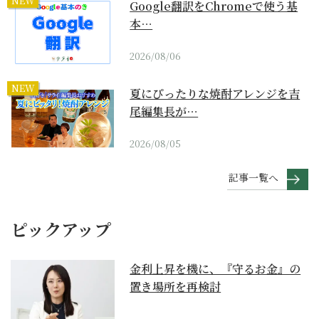
NEW
Google翻訳をChromeで使う基
本…
2026/08/06
NEW
夏にぴったりな焼酎アレンジを吉
尾編集長が…
2026/08/05
記事一覧へ
ピックアップ
金利上昇を機に、『守るお金』の
置き場所を再検討