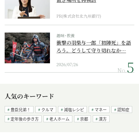
PR(株式会社北九州銀行)
趣味･教養
衝撃の羽柴与一郎「初陣死」を語
ろう。どうして守り切れなか…
2026/07/26
No.
人気のキーワード
豊臣兄弟！
クルマ
減塩レシピ
マネー
認知症
定年後の歩き方
老人ホーム
京都
漢方