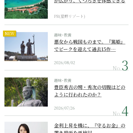
が広がり、くつろぎを体感できる
『西表島ホテル by...
PR(星野リゾート)
NEW
趣味･教養
悪女から戦国ものまで。『篤姫』
でピークを迎えて過去15作…
2026/08/02
No.
趣味･教養
豊臣秀吉の甥・秀次の切腹はどの
ように行われたのか？
2026/07/26
No.
金利上昇を機に、『守るお金』の
置き場所を再検討