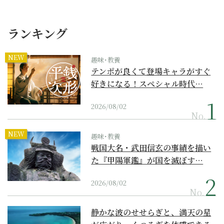
ランキング
NEW
趣味･教養
テンポが良くて登場キャラがすぐ
好きになる！スペシャル時代…
2026/08/02
No.
NEW
趣味･教養
戦国大名・武田信玄の事績を描い
た『甲陽軍鑑』が国を滅ぼす…
2026/08/02
No.
静かな波のせせらぎと、満天の星