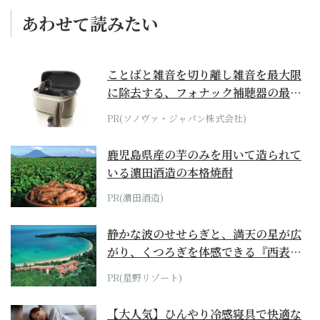
あわせて読みたい
ことばと雑音を切り離し雑音を最大限
に除去する、フォナック補聴器の最上
位モデル
PR(ソノヴァ・ジャパン株式会社)
鹿児島県産の芋のみを用いて造られて
いる濵田酒造の本格焼酎
PR(濵田酒造)
静かな波のせせらぎと、満天の星が広
がり、くつろぎを体感できる『西表島
ホテル by...
PR(星野リゾート)
【大人気】ひんやり冷感寝具で快適な