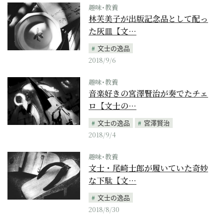
趣味･教養
林芙美子が出版記念品として配っ
た灰皿【文…
文士の逸品
2018/9/6
趣味･教養
音楽好きの宮澤賢治が奏でたチェ
ロ【文士の…
文士の逸品
宮澤賢治
2018/9/4
趣味･教養
文士・尾崎士郎が履いていた奇妙
な下駄【文…
文士の逸品
2018/8/30