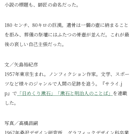
小説の標題も、師匠の命名だった。
180 センチ、80キロの巨漢。遺骨は一個の壺に納まること
を拒み、葬儀の祭壇にはふたつの骨壺が並んだ。これが最
後の哀しい自己主張だった。
文／矢島裕紀彦
1957年東京生まれ。ノンフィクション作家。文学、スポー
ツなど様々のジャンルで人間の足跡を追う。『サライ.j
p』で
「日めくり漱石」「
漱石と明治人のことば」
を連載
した。
写真／高橋昌嗣
1967年桑沢デザイン研究所 グラフィックデザイン科卒業