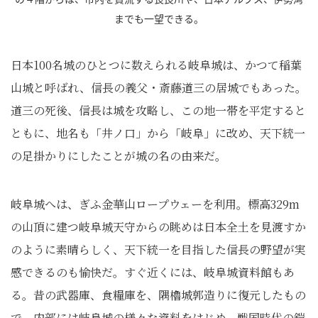
までも一望できる。
日本100名城のひとつに数えられる岐阜城は、かつて稲葉
山城と呼ばれ、信長の義父・斎藤道三の居城でもあった。
道三の死後、信長は城を攻略し、この地一帯を平定すると
ともに、地名も「井ノ口」から「岐阜」に改め、天下統一
の足掛かりにしたことが城の名の由来だ。
岐阜城へは、ぎふ金華山ロープウェーを利用。標高329m
の山頂に建つ岐阜城天守からの眺めは日本全土を見渡すか
のように素晴らしく、天下統一を目指した信長の野望が実
感できるのも愉快だ。すぐ近くには、岐阜城資料館もあ
る。昔の武器庫、食糧庫を、隅櫓城郭造りに復元したもの
で、内部には岐阜城の様々な資料をはじめ、戦国時代の鎧