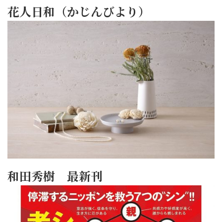
花人日和（かじんびより）
和田秀樹 最新刊