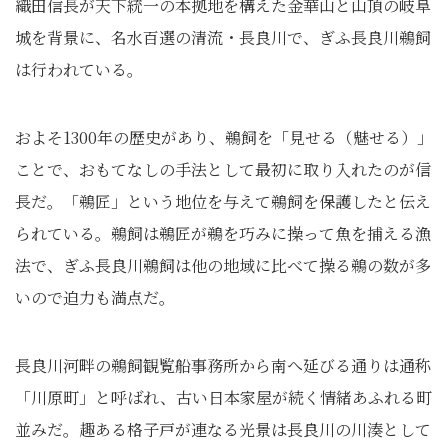
織田信長が天下統一の本拠地を構えた金華山と山頂の岐阜
城を背景に、名水百選の清流・長良川で、ぎふ長良川鵜飼
は行われている。
およそ1300年の歴史があり、鵜飼を「見せる（魅せる）」
ことで、おもてなしの手法として最初に取り入れたのが信
長だ。「鵜匠」という地位を与えて鵜飼を保護したと伝え
られている。鵜飼は鵜匠が鵜を巧みに操って魚を捕える漁
法で、ぎふ長良川鵜飼は他の地域に比べて操る鵜の数が多
いので迫力も満点だ。
長良川河畔の鵜飼観覧船事務所から南へ延びる通りは通称
「川原町」と呼ばれ、古い日本家屋が続く情緒あふれる町
並みだ。趣ある格子戸が連なる光景は長良川の川湊として