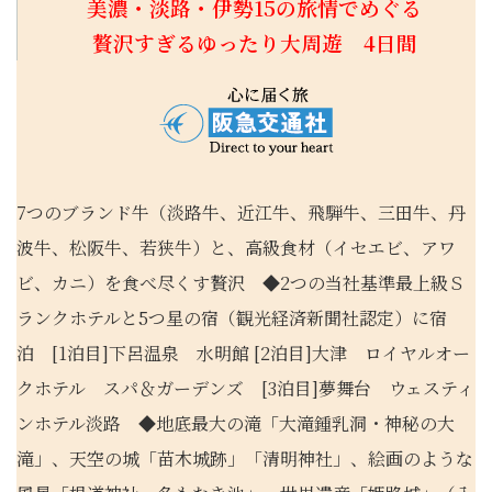
美濃・淡路・伊勢15の旅情でめぐる
贅沢すぎるゆったり大周遊 4日間
7つのブランド牛（淡路牛、近江牛、飛騨牛、三田牛、丹
波牛、松阪牛、若狭牛）と、高級食材（イセエビ、アワ
ビ、カニ）を食べ尽くす贅沢 ◆2つの当社基準最上級Ｓ
ランクホテルと5つ星の宿（観光経済新聞社認定）に宿
泊 [1泊目]下呂温泉 水明館 [2泊目]大津 ロイヤルオー
クホテル スパ＆ガーデンズ [3泊目]夢舞台 ウェスティ
ンホテル淡路 ◆地底最大の滝「大滝鍾乳洞・神秘の大
滝」、天空の城「苗木城跡」「清明神社」、絵画のような