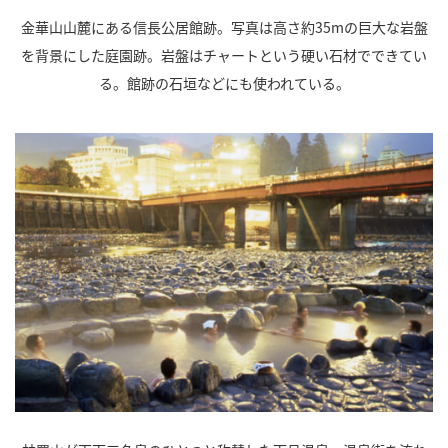
金華山山麓にある信長公居館跡。写真は高さ約35mの巨大な岩盤
を背景にした庭園跡。岩盤はチャートという硬い石材でできてい
る。館跡の石垣などにも使われている。