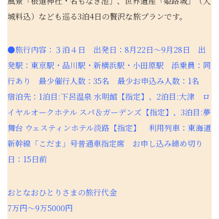
風景「根道神社・名もなき池」、世界遺産「姫路城」（入
城料込）なども巡る3泊4日の贅沢な旅プランです。
●旅行内容：３泊４日 出発日：8月22日～9月28日 出
発駅：東京駅・品川駅・新横浜駅・小田原駅 添乗員：同
行あり 最少催行人数：35名 最少お申込み人数：1名
宿泊先：1泊目:下呂温泉 水明館【指定】、2泊目:大津 ロ
イヤルオークホテル スパ＆ガーデンズ【指定】、3泊目:夢
舞台 ウェスティンホテル淡路【指定】 利用列車：東海道
新幹線「こだま」号普通車指定席 お申し込み締め切り
日：15日前
おとなおひとりさまの旅行代金
7万円～9万5000円