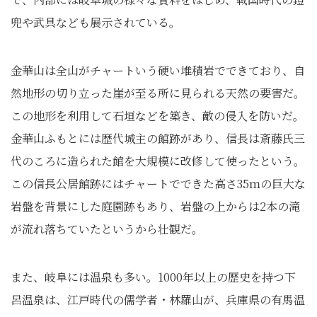
兜や武具なども展示されている。
金華山は全山がチャートいう硬い堆積岩でできており、自
然地形の切り立った崖が至る所に見られる天然の要害だ。
この地形を利用して石垣などを築き、敵の侵入を防いだ。
金華山ふもとには歴代城主の館跡があり、信長は斎藤氏三
代のころに造られた館を大規模に改修して使ったという。
この信長公居館跡にはチャートでできた高さ35ｍの巨大な
岩盤を背景にした庭園跡もあり、岩盤の上からは2本の滝
が流れ落ちていたというから壮観だ。
また、岐阜には温泉も多い。1000年以上の歴史を持つ下
呂温泉は、江戸時代の儒学者・林羅山が、兵庫県の有馬温