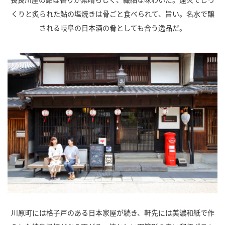
くりと炙られた鮎の塩焼きは骨ごと食べられて、旨い。名水で醸
される岐阜の日本酒の肴としても合う逸品だ。
川原町には格子戸のある日本家屋が続き、軒先には美濃和紙で作