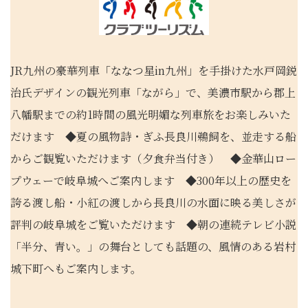
JR九州の豪華列車「ななつ星in九州」を手掛けた水戸岡鋭
治氏デザインの観光列車「ながら」で、美濃市駅から郡上
八幡駅までの約1時間の風光明媚な列車旅をお楽しみいた
だけます ◆夏の風物詩・ぎふ長良川鵜飼を、並走する船
からご観覧いただけます（夕食弁当付き） ◆金華山ロー
プウェーで岐阜城へご案内します ◆300年以上の歴史を
誇る渡し船・小紅の渡しから長良川の水面に映る美しさが
評判の岐阜城をご覧いただけます ◆朝の連続テレビ小説
「半分、青い。」の舞台としても話題の、風情のある岩村
城下町へもご案内します。