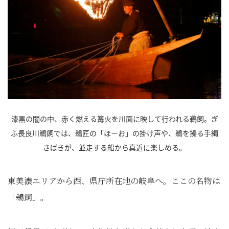
漆黒の闇の中、赤く燃える篝火を川面に映して行われる鵜飼。ぎ
ふ長良川鵜飼では、鵜匠の「ほーお」の掛け声や、鵜を操る手縄
さばきが、並走する船から真近に楽しめる。
東美濃エリアから西、県庁所在地の岐阜へ。ここの名物は
「鵜飼」。