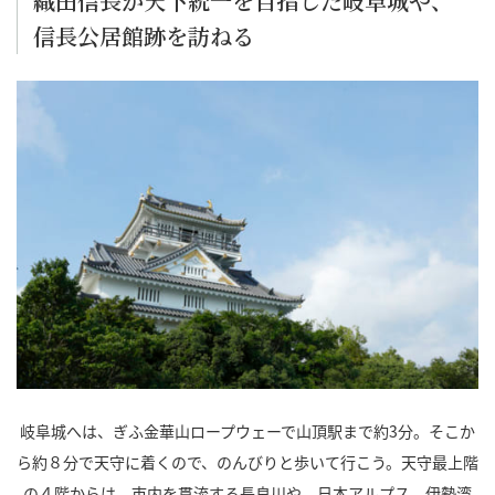
織田信長が天下統一を目指した岐阜城や、
信長公居館跡を訪ねる
岐阜城へは、ぎふ金華山ロープウェーで山頂駅まで約3分。そこか
ら約８分で天守に着くので、のんびりと歩いて行こう。天守最上階
の４階からは、市内を貫流する長良川や、日本アルプス、伊勢湾