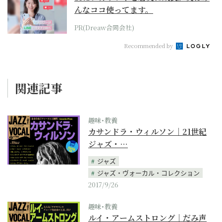
んなココ使ってます。
PR(Dreaw合同会社)
Recommended by
関連記事
趣味･教養
カサンドラ・ウィルソン｜21世紀
ジャズ・…
ジャズ
ジャズ・ヴォーカル・コレクション
2017/9/26
趣味･教養
ルイ・アームストロング｜だみ声