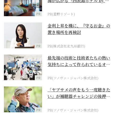
海が広がる『西表島ホテル by 星
野リゾート』
PR
PR(星野リゾート)
金利上昇を機に、『守るお金』の
置き場所を再検討
PR
PR(株式会社北九州銀行)
最先端の技術と技術者たちの熱い
気持ちによって作られているオー
ダーメイド補聴器
PR
PR(ソノヴァ・ジャパン株式会社)
「ヤブサメの声をもう一度聴きた
い」が補聴器チャレンジの後押し
に
PR
PR(ソノヴァ・ジャパン株式会社)