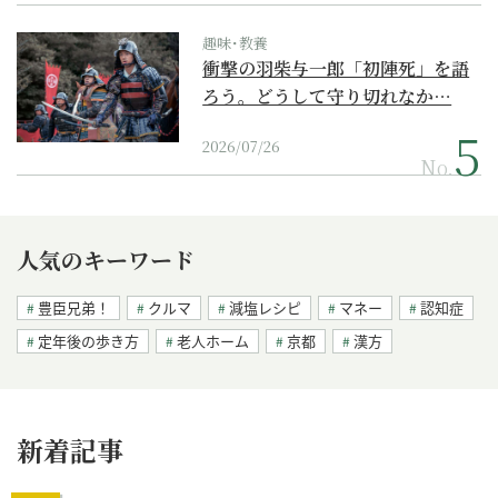
趣味･教養
衝撃の羽柴与一郎「初陣死」を語
ろう。どうして守り切れなか…
2026/07/26
No.
人気のキーワード
豊臣兄弟！
クルマ
減塩レシピ
マネー
認知症
定年後の歩き方
老人ホーム
京都
漢方
新着記事