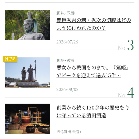
趣味･教養
豊臣秀吉の甥・秀次の切腹はどの
ように行われたのか？
2026/07/26
No.
NEW
趣味･教養
悪女から戦国ものまで。『篤姫』
でピークを迎えて過去15作…
2026/08/02
No.
創業から続く150余年の歴史を今
に守っている濵田酒造
PR(濵田酒造)