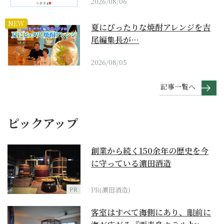
2026/08/06
NEW
夏にぴったりな焼酎アレンジを吉
尾編集長が…
2026/08/05
記事一覧へ
ピックアップ
創業から続く150余年の歴史を今
に守っている濵田酒造
PR
PR(濵田酒造)
客室はすべて海側にあり、眼前に