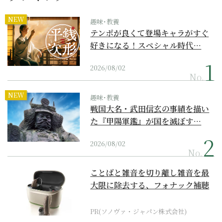
NEW
趣味･教養
テンポが良くて登場キャラがすぐ
好きになる！スペシャル時代…
2026/08/02
No.
NEW
趣味･教養
戦国大名・武田信玄の事績を描い
た『甲陽軍鑑』が国を滅ぼす…
2026/08/02
No.
ことばと雑音を切り離し雑音を最
大限に除去する、フォナック補聴
器の最上位モデル
PR(ソノヴァ・ジャパン株式会社)