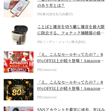
のあり方とは？
PR(株式会社北九州銀行)
ことばと雑音を切り離し雑音を最大限
に除去する、フォナック補聴器の最上
位モデル
PR(ソノヴァ・ジャパン株式会社)
「え、こんなセールやってたの？」8
0％OFF以上が続々登場！Amazonの
本気が...
PR(Amazon)
「え、こんなセールやってたの？」8
0％OFF以上が続々登場！Amazonの
本気が...
PR(Amazon)
SNSアカウントを着実に成長。実はみ