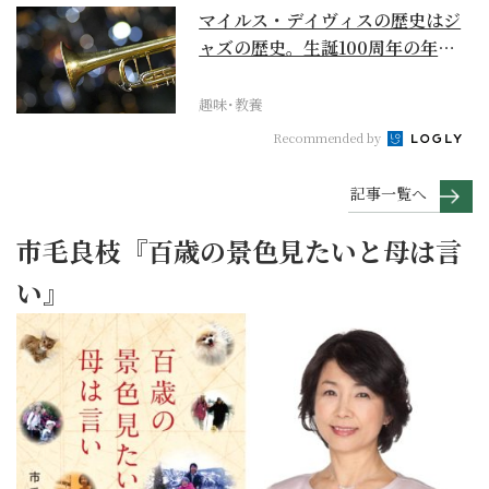
マイルス・デイヴィスの歴史はジ
ャズの歴史。生誕100周年の年に
再確認するべき多大...
趣味･教養
Recommended by
記事一覧へ
市毛良枝『百歳の景色見たいと母は言
い』