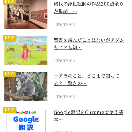
NEW
稀代の浮世絵師の作品200点余り
が集結。…
2026/08/06
NEW
聖書を読んだことはないがアダム
もノアも知…
2026/08/06
NEW
コアラのこと、どこまで知って
る？ 驚きの…
2026/08/06
NEW
Google翻訳をChromeで使う基
本…