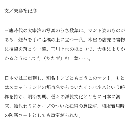
文／矢島裕紀彦
三鷹時代の太宰治の写真のうち数葉に、マント姿のものが
ある。煙草を手に陸橋の上に立つ一葉。本屋の店先で書物
に視線を落とす一葉。玉川上水のほとりで、大樹によりか
かるようにして佇（たたず）む一葉……。
日本では二重廻し、別名トンビとも言うこのマント。もと
はスコットランドの都市名からついたインバネスという呼
称を持ち、明治初期、種々の洋装文化とともに日本に渡
来。袖代わりにケープのついた独得の意匠が、和服着用時
の防寒コートとしても重宝がられた。