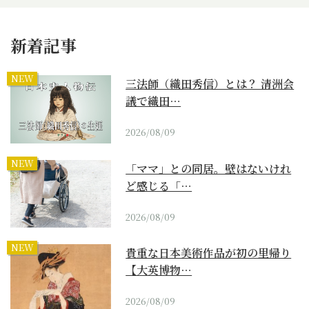
新着記事
NEW
三法師（織田秀信）とは？ 清洲会
議で織田…
2026/08/09
NEW
「ママ」との同居。壁はないけれ
ど感じる「…
2026/08/09
NEW
貴重な日本美術作品が初の里帰り
【大英博物…
2026/08/09