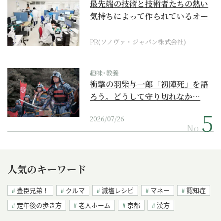
最先端の技術と技術者たちの熱い
気持ちによって作られているオー
ダーメイド補聴器
PR(ソノヴァ・ジャパン株式会社)
趣味･教養
衝撃の羽柴与一郎「初陣死」を語
ろう。どうして守り切れなか…
2026/07/26
No.
人気のキーワード
豊臣兄弟！
クルマ
減塩レシピ
マネー
認知症
定年後の歩き方
老人ホーム
京都
漢方