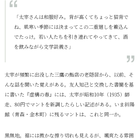
「太宰さんは和服好み。背が高くてちょっと猫背で
ね、肌寒い季節には決まってこの二重廻しを着込ん
でたっけ。若い人たちを引き連れてやってきて、酒
を飲みながら文学談義さ」
太宰が頻繁に出没した三鷹の鮨店の老隠居から、以前、そ
んな話を聞いた覚えがある。友人知己と交換した書簡を基
に書いた『虚構の春』には、太宰が昭和10年（1935）師
走、80円でマントを新調したらしい記述がある。いま斜陽
館（青森・金木町）に残るマントは、これと同一か。
黒無地。裾には微かな擦り切れも見えるが、颯爽たる雰囲