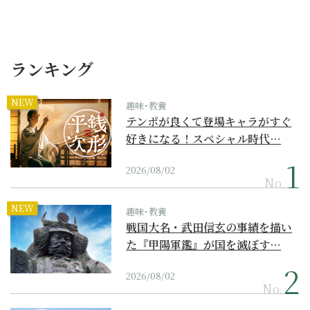
ランキング
NEW
趣味･教養
テンポが良くて登場キャラがすぐ
好きになる！スペシャル時代…
2026/08/02
No.
NEW
趣味･教養
戦国大名・武田信玄の事績を描い
た『甲陽軍鑑』が国を滅ぼす…
2026/08/02
No.