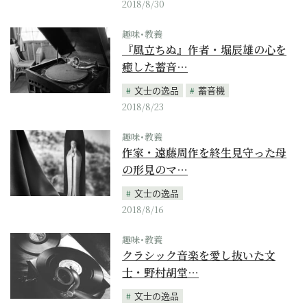
2018/8/30
趣味･教養
『風立ちぬ』作者・堀辰雄の心を
癒した蓄音…
文士の逸品
蓄音機
2018/8/23
趣味･教養
作家・遠藤周作を終生見守った母
の形見のマ…
文士の逸品
2018/8/16
趣味･教養
クラシック音楽を愛し抜いた文
士・野村胡堂…
文士の逸品