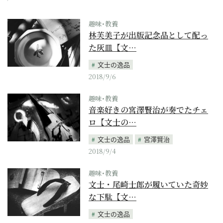
趣味･教養
林芙美子が出版記念品として配っ
た灰皿【文…
文士の逸品
2018/9/6
趣味･教養
音楽好きの宮澤賢治が奏でたチェ
ロ【文士の…
文士の逸品
宮澤賢治
2018/9/4
趣味･教養
文士・尾崎士郎が履いていた奇妙
な下駄【文…
文士の逸品