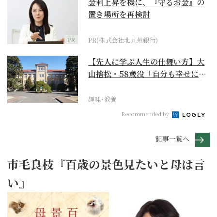
金利上昇を機に、『守るお金』の
置き場所を再検討
PR
PR(株式会社北九州銀行)
【先人に学ぶ人生の仕舞い方】大
山捨松・58歳没「自分も幸せにな
れその上お国のため...
趣味･教養
Recommended by
記事一覧へ
市毛良枝『百歳の景色見たいと母は言
い』