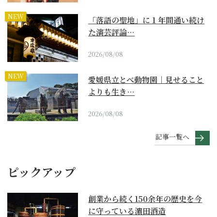
NEW
「落語の聖地」に１年間通い続け
た演芸評論…
2026/08/08
NEW
愛媛県立とべ動物園｜見せること
よりも生き…
2026/08/08
記事一覧へ
ピックアップ
創業から続く150余年の歴史を今
に守っている濵田酒造