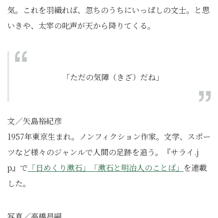
気。これを羽織れば、忽ちのうちにいっぱしの文士。と思
いきや、太宰の叱声が天から降りてくる。
「ただの気障（きざ）だね」
文／矢島裕紀彦
1957年東京生まれ。ノンフィクション作家。文学、スポー
ツなど様々のジャンルで人間の足跡を追う。『サライ.j
p』で
「日めくり漱石」「
漱石と明治人のことば」
を連載
した。
写真／高橋昌嗣