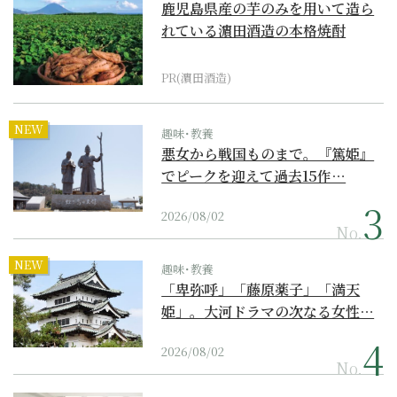
鹿児島県産の芋のみを用いて造ら
れている濵田酒造の本格焼酎
PR(濵田酒造)
NEW
趣味･教養
悪女から戦国ものまで。『篤姫』
でピークを迎えて過去15作…
2026/08/02
No.
NEW
趣味･教養
「卑弥呼」「藤原薬子」「満天
姫」。大河ドラマの次なる女性…
2026/08/02
No.