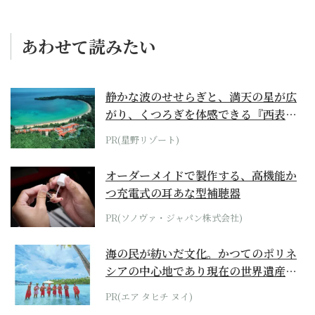
あわせて読みたい
静かな波のせせらぎと、満天の星が広
がり、くつろぎを体感できる『西表島
ホテル by...
PR(星野リゾート)
オーダーメイドで製作する、高機能か
つ充電式の耳あな型補聴器
PR(ソノヴァ・ジャパン株式会社)
海の民が紡いだ文化。かつてのポリネ
シアの中心地であり現在の世界遺産か
らみえてくる...
PR(エア タヒチ ヌイ)