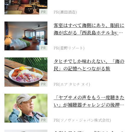
PR
PR(濵田酒造)
客室はすべて海側にあり、眼前に
海が広がる『西表島ホテル by 星
野リゾート』
PR
PR(星野リゾート)
タヒチでしか味わえない、「海の
民」の記憶へとつながる旅
PR
PR(エア タヒチ ヌイ)
「ヤブサメの声をもう一度聴きた
い」が補聴器チャレンジの後押し
に
PR
PR(ソノヴァ・ジャパン株式会社)