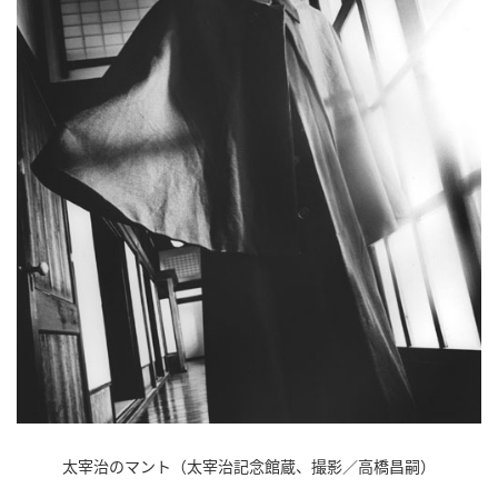
太宰治のマント（太宰治記念館蔵、撮影／高橋昌嗣）