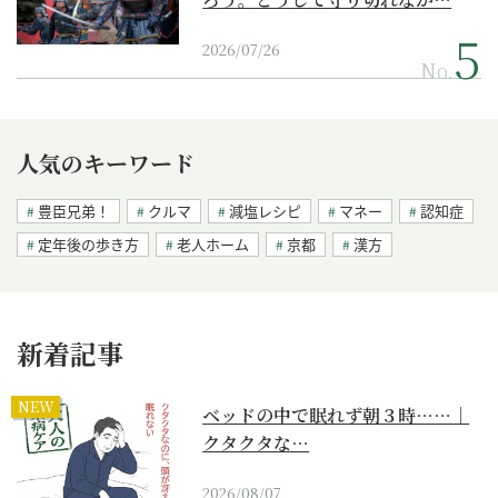
2026/07/26
No.
人気のキーワード
豊臣兄弟！
クルマ
減塩レシピ
マネー
認知症
定年後の歩き方
老人ホーム
京都
漢方
新着記事
NEW
ベッドの中で眠れず朝３時……｜
クタクタな…
2026/08/07