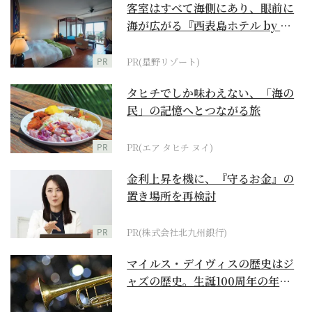
客室はすべて海側にあり、眼前に
海が広がる『西表島ホテル by 星
野リゾート』
PR
PR(星野リゾート)
タヒチでしか味わえない、「海の
民」の記憶へとつながる旅
PR
PR(エア タヒチ ヌイ)
金利上昇を機に、『守るお金』の
置き場所を再検討
PR
PR(株式会社北九州銀行)
マイルス・デイヴィスの歴史はジ
ャズの歴史。生誕100周年の年に
再確認するべき多大...