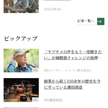
2026/08/06
記事一覧へ
ピックアップ
「ヤブサメの声をもう一度聴きた
い」が補聴器チャレンジの後押し
に
PR
PR(ソノヴァ・ジャパン株式会社)
創業から続く150余年の歴史を今
に守っている濵田酒造
PR
PR(濵田酒造)