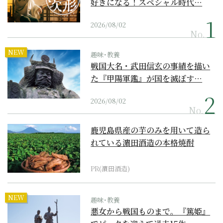
好きになる！スペシャル時代…
2026/08/02
No.
NEW
趣味･教養
戦国大名・武田信玄の事績を描い
た『甲陽軍鑑』が国を滅ぼす…
2026/08/02
No.
鹿児島県産の芋のみを用いて造ら
れている濵田酒造の本格焼酎
PR(濵田酒造)
NEW
趣味･教養
悪女から戦国ものまで。『篤姫』