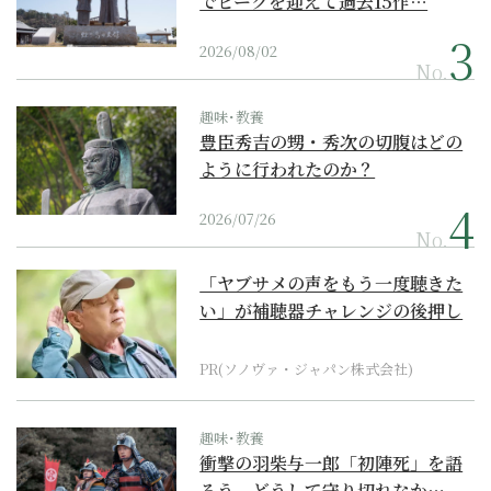
でピークを迎えて過去15作…
2026/08/02
No.
趣味･教養
豊臣秀吉の甥・秀次の切腹はどの
ように行われたのか？
2026/07/26
No.
「ヤブサメの声をもう一度聴きた
い」が補聴器チャレンジの後押し
に
PR(ソノヴァ・ジャパン株式会社)
趣味･教養
衝撃の羽柴与一郎「初陣死」を語
ろう。どうして守り切れなか…