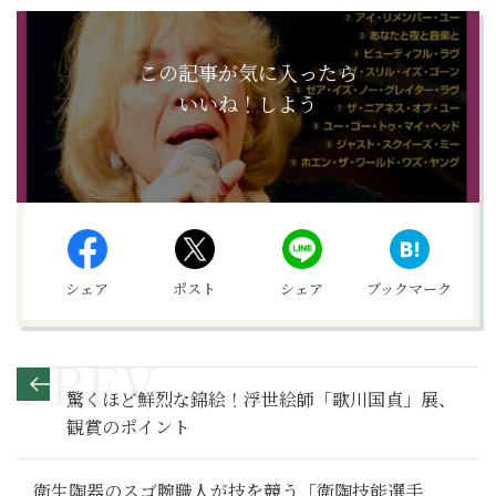
この記事が気に入ったら
いいね！しよう
シェア
ポスト
シェア
ブックマーク
驚くほど鮮烈な錦絵！浮世絵師「歌川国貞」展、
観賞のポイント
衛生陶器のスゴ腕職人が技を競う「衛陶技能選手