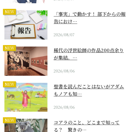
NEW
「事実」で動かす！ 部下からの報
告におけ…
2026/08/07
NEW
稀代の浮世絵師の作品200点余り
が集結。…
2026/08/06
NEW
聖書を読んだことはないがアダム
もノアも知…
2026/08/06
NEW
コアラのこと、どこまで知って
る？ 驚きの…