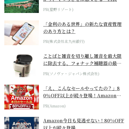
ホテル by...
PR(星野リゾート)
「金利のある世界」の新たな資産管理
のあり方とは？
PR(株式会社北九州銀行)
ことばと雑音を切り離し雑音を最大限
に除去する、フォナック補聴器の最上
位モデル
PR(ソノヴァ・ジャパン株式会社)
「え、こんなセールやってたの？」8
0％OFF以上が続々登場！Amazonの
本気が...
PR(Amazon)
Amazon今日も見逃せない！80%OFF
以上が続々登場