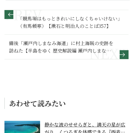
「競馬場はもっときれいにしなくちゃいけない」
（有馬頼寧）【漱石と明治人のことば357】
備後「瀬戸内しまなみ海道」に村上海賊の史跡を
訪ねた【半島をゆく 歴史解説編 瀬戸内しまなみ
海道 1】
あわせて読みたい
静かな波のせせらぎと、満天の星が広
がり、くつろぎを体感できる『西表島