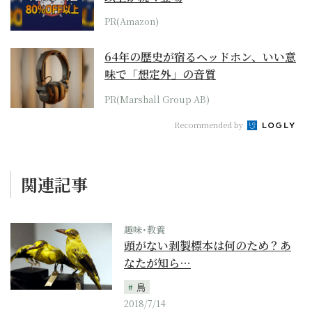
PR(Amazon)
64年の歴史が宿るヘッドホン、いい意
味で「想定外」の音質
PR(Marshall Group AB)
Recommended by
関連記事
趣味･教養
頭がない剥製標本は何のため？あ
なたが知ら…
鳥
2018/7/14