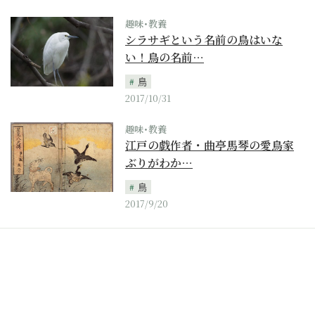
趣味･教養
シラサギという名前の鳥はいな
い！鳥の名前…
鳥
2017/10/31
趣味･教養
江戸の戯作者・曲亭馬琴の愛鳥家
ぶりがわか…
鳥
2017/9/20