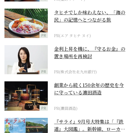
タヒチでしか味わえない、「海の
民」の記憶へとつながる旅
PR
PR(エア タヒチ ヌイ)
金利上昇を機に、『守るお金』の
置き場所を再検討
PR
PR(株式会社北九州銀行)
創業から続く150余年の歴史を今
に守っている濵田酒造
PR
PR(濵田酒造)
『サライ』9月号大特集は「『鉄
道』大図鑑」。新幹線、ローカル