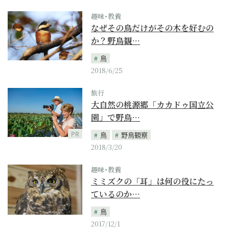
趣味･教養
なぜその鳥だけがその木を好むの
か？野鳥観…
鳥
2018/6/25
旅行
大自然の桃源郷「カカドゥ国立公
園」で野鳥…
PR
鳥
野鳥観察
2018/3/20
趣味･教養
ミミズクの「耳」は何の役にたっ
ているのか…
鳥
2017/12/1