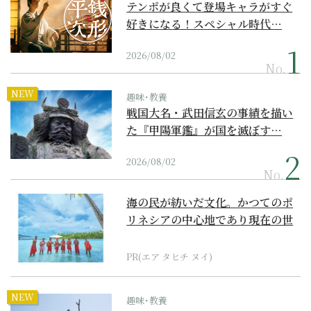
テンポが良くて登場キャラがすぐ
好きになる！スペシャル時代…
2026/08/02
No.
NEW
趣味･教養
戦国大名・武田信玄の事績を描い
た『甲陽軍鑑』が国を滅ぼす…
2026/08/02
No.
海の民が紡いだ文化。かつてのポ
リネシアの中心地であり現在の世
界遺産からみえてくる...
PR(エア タヒチ ヌイ)
NEW
趣味･教養