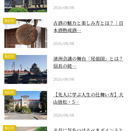
2026/08/08
NEW
古酒の魅力と楽しみ方とは？｜日
本酒熟成酒…
2026/08/08
NEW
清洲会議の舞台「尾張国」とは？
信長の統…
2026/08/08
NEW
【先人に学ぶ人生の仕舞い方】大
山捨松・5…
2026/08/08
NEW
８月に気をつけるべきポイントと