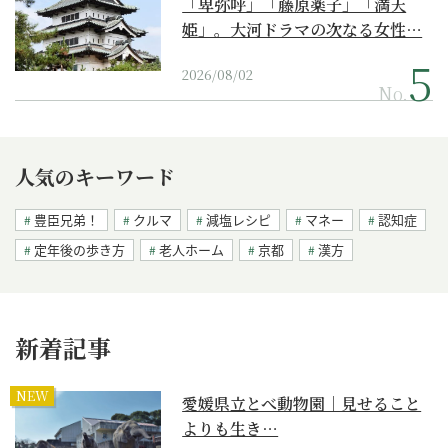
「卑弥呼」「藤原薬子」「満天
姫」。大河ドラマの次なる女性…
2026/08/02
No.
人気のキーワード
豊臣兄弟！
クルマ
減塩レシピ
マネー
認知症
定年後の歩き方
老人ホーム
京都
漢方
新着記事
NEW
愛媛県立とべ動物園｜見せること
よりも生き…