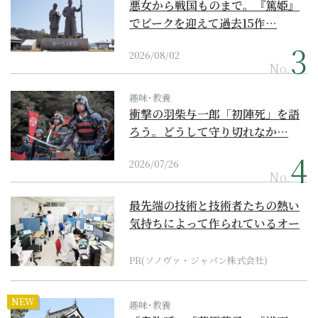
悪女から戦国ものまで。『篤姫』
でピークを迎えて過去15作…
2026/08/02
No.
趣味･教養
衝撃の羽柴与一郎「初陣死」を語
ろう。どうして守り切れなか…
2026/07/26
No.
最先端の技術と技術者たちの熱い
気持ちによって作られているオー
ダーメイド補聴器
PR(ソノヴァ・ジャパン株式会社)
NEW
趣味･教養