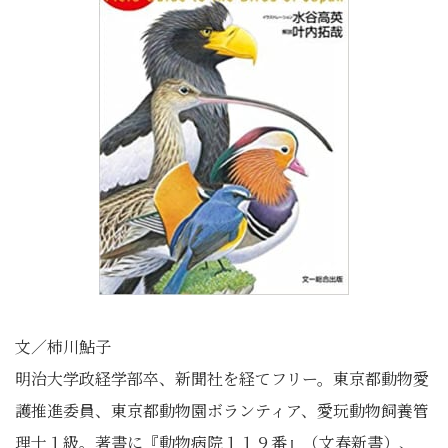
文／柿川鮎子
明治大学政経学部卒、新聞社を経てフリー。東京都動物愛
護推進委員、東京都動物園ボランティア、愛玩動物飼養管
理士１級。著書に『動物病院１１９番』（文春新書）、