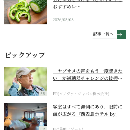
おすすめレ…
2026/08/08
記事一覧へ
ピックアップ
「ヤブサメの声をもう一度聴きた
い」が補聴器チャレンジの後押し
に
PR
PR(ソノヴァ・ジャパン株式会社)
客室はすべて海側にあり、眼前に
海が広がる『西表島ホテル by 星
野リゾート』
PR
PR(星野リゾート)