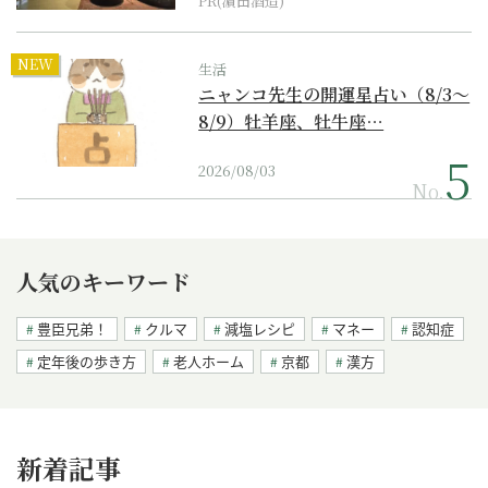
PR(濵田酒造)
NEW
生活
ニャンコ先生の開運星占い（8/3～
8/9）牡羊座、牡牛座…
2026/08/03
No.
人気のキーワード
豊臣兄弟！
クルマ
減塩レシピ
マネー
認知症
定年後の歩き方
老人ホーム
京都
漢方
新着記事