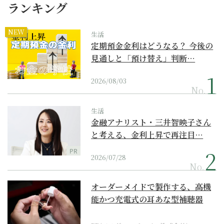
ランキング
NEW
生活
定期預金金利はどうなる？ 今後の
見通しと「預け替え」判断…
2026/08/03
No.
生活
金融アナリスト・三井智映子さん
と考える、金利上昇で再注目…
PR
2026/07/28
No.
オーダーメイドで製作する、高機
能かつ充電式の耳あな型補聴器