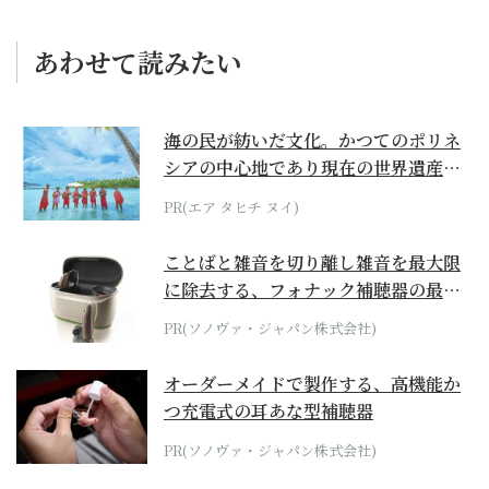
あわせて読みたい
海の民が紡いだ文化。かつてのポリネ
シアの中心地であり現在の世界遺産か
らみえてくる...
PR(エア タヒチ ヌイ)
ことばと雑音を切り離し雑音を最大限
に除去する、フォナック補聴器の最上
位モデル
PR(ソノヴァ・ジャパン株式会社)
オーダーメイドで製作する、高機能か
つ充電式の耳あな型補聴器
PR(ソノヴァ・ジャパン株式会社)