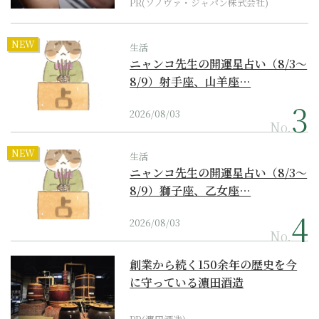
PR(ソノヴァ・ジャパン株式会社)
NEW
生活
ニャンコ先生の開運星占い（8/3～
8/9）射手座、山羊座…
2026/08/03
No.
NEW
生活
ニャンコ先生の開運星占い（8/3～
8/9）獅子座、乙女座…
2026/08/03
No.
創業から続く150余年の歴史を今
に守っている濵田酒造