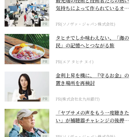
最先端の技術と技術者たちの熱い
気持ちによって作られているオー
ダーメイド補聴器
PR
PR(ソノヴァ・ジャパン株式会社)
タヒチでしか味わえない、「海の
民」の記憶へとつながる旅
PR
PR(エア タヒチ ヌイ)
金利上昇を機に、『守るお金』の
置き場所を再検討
PR
PR(株式会社北九州銀行)
「ヤブサメの声をもう一度聴きた
い」が補聴器チャレンジの後押し
に
PR
PR(ソノヴァ・ジャパン株式会社)