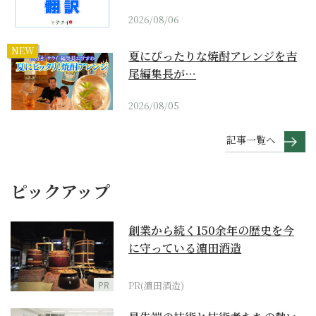
2026/08/06
NEW
夏にぴったりな焼酎アレンジを吉
尾編集長が…
2026/08/05
記事一覧へ
ピックアップ
創業から続く150余年の歴史を今
に守っている濵田酒造
PR
PR(濵田酒造)