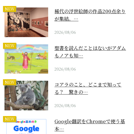
NEW
稀代の浮世絵師の作品200点余り
が集結。…
2026/08/06
NEW
聖書を読んだことはないがアダム
もノアも知…
2026/08/06
NEW
コアラのこと、どこまで知って
る？ 驚きの…
2026/08/06
NEW
Google翻訳をChromeで使う基
本…