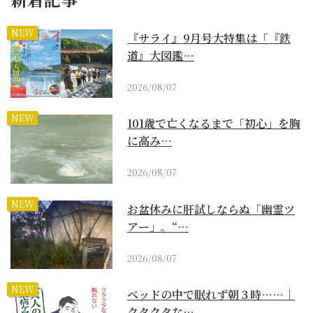
NEW
『サライ』9月号大特集は「『鉄
道』大図鑑…
2026/08/07
NEW
101歳で亡くなるまで「初心」を胸
に高み…
2026/08/07
NEW
お盆休みに肝試しならぬ「幽霊ツ
アー」。“…
2026/08/07
NEW
ベッドの中で眠れず朝３時……｜
クタクタな…