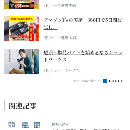
PR(ハーブ健康本舗)
アマゾン1位の実績！380円で5日間お
試し。
PR(ハーブ健康本舗)
短期・単発バイトを始めるならショッ
トワークス
PR(ショットワークス)
Recommended by
関連記事
趣味･教養