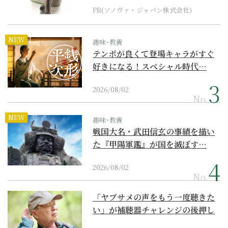
PR(ソノヴァ・ジャパン株式会社)
NEW
趣味･教養
テンポが良くて登場キャラがすぐ
好きになる！スペシャル時代…
2026/08/02
No.
NEW
趣味･教養
戦国大名・武田信玄の事績を描い
た『甲陽軍鑑』が国を滅ぼす…
2026/08/02
No.
「ヤブサメの声をもう一度聴きた
い」が補聴器チャレンジの後押し
に