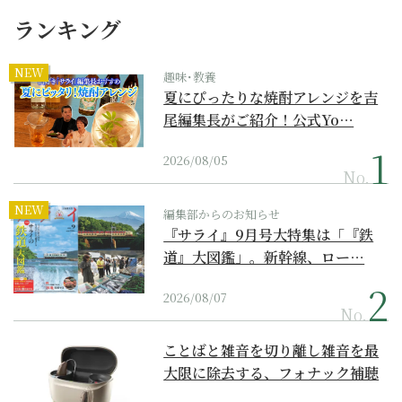
ランキング
NEW
趣味･教養
夏にぴったりな焼酎アレンジを吉
尾編集長がご紹介！公式Yo…
2026/08/05
No.
NEW
編集部からのお知らせ
『サライ』9月号大特集は「『鉄
道』大図鑑」。新幹線、ロー…
2026/08/07
No.
ことばと雑音を切り離し雑音を最
大限に除去する、フォナック補聴
器の最上位モデル