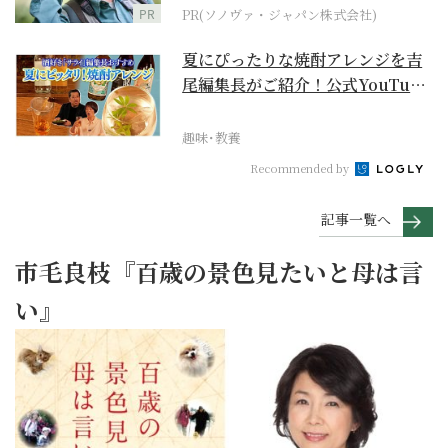
PR
PR(ソノヴァ・ジャパン株式会社)
夏にぴったりな焼酎アレンジを吉
尾編集長がご紹介！公式YouTube
【まったりサラ...
趣味･教養
Recommended by
記事一覧へ
市毛良枝『百歳の景色見たいと母は言
い』