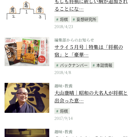
もしも将棋に新しい駒が追加され
ることにな…
将棋
妄想研究所
2018/4/23
編集部からのお知らせ
サライ５月号｜特集は「将棋の
宿」と「豪華…
バックナンバー
本誌情報
2018/4/8
趣味･教養
大山康晴｜昭和の大名人が将棋と
出会った意…
将棋
2017/9/14
趣味･教養