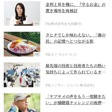
金利上昇を機に、『守るお金』の
置き場所を再検討
PR
PR(株式会社北九州銀行)
タヒチでしか味わえない、「海の
民」の記憶へとつながる旅
PR
PR(エア タヒチ ヌイ)
最先端の技術と技術者たちの熱い
気持ちによって作られているオー
ダーメイド補聴器
PR
PR(ソノヴァ・ジャパン株式会社)
「ヤブサメの声をもう一度聴きた
い」が補聴器チャレンジの後押し
に