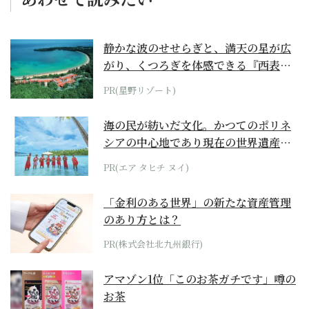
静かな波のせせらぎと、満天の星が広
がり、くつろぎを体感できる『西表島
ホテル by...
PR(星野リゾート)
海の民が紡いだ文化。かつてのポリネ
シアの中心地であり現在の世界遺産か
らみえてくる...
PR(エア タヒチ ヌイ)
「金利のある世界」の新たな資産管理
のあり方とは？
PR(株式会社北九州銀行)
アマゾン1位「このお茶ガチです」噂の
お茶