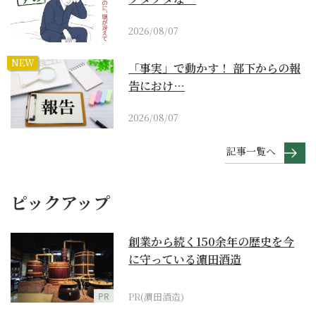
2026/08/07
NEW
「事実」で動かす！ 部下からの報
告におけ…
2026/08/07
記事一覧へ
ピックアップ
創業から続く150余年の歴史を今
に守っている濵田酒造
PR
PR(濵田酒造)