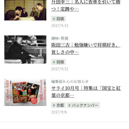
升田幸三｜名人に香車を引いて勝
つ！定跡や…
将棋
2017/9/13
趣味･教養
阪田三吉｜勉強嫌いで将棋好き、
貧しさの中…
将棋
2017/9/12
編集部からのお知らせ
サライ10月号｜特集は「国宝と紅
葉の京都…
京都
バックナンバー
2017/9/8