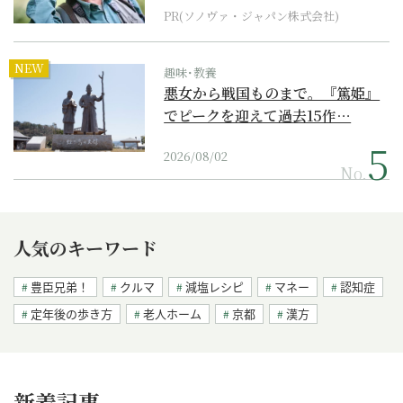
PR(ソノヴァ・ジャパン株式会社)
NEW
趣味･教養
悪女から戦国ものまで。『篤姫』
でピークを迎えて過去15作…
2026/08/02
No.
人気のキーワード
豊臣兄弟！
クルマ
減塩レシピ
マネー
認知症
定年後の歩き方
老人ホーム
京都
漢方
新着記事