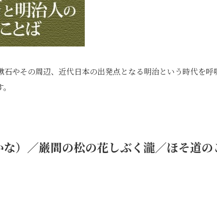
年。漱石やその周辺、近代日本の出発点となる明治という時代を呼
す。
かな）／巌間の松の花しぶく瀧／ほそ道の