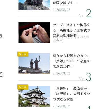
が国を滅ぼす…
2026/08/02
No.
オーダーメイドで製作す
る、高機能かつ充電式の
吸
耳あな型補聴器
PR(ソノヴァ・ジャパン株
式会社)
NEW
悪女から戦国ものまで。
『篤姫』でピークを迎え
て過去15作…
こ
2026/08/02
No.
NEW
「卑弥呼」「藤原薬子」
「満天姫」。大河ドラマ
の次なる女性…
2026/08/02