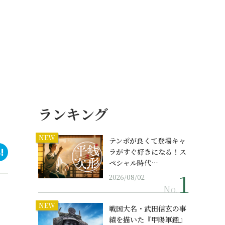
ランキング
NEW
テンポが良くて登場キャ
ラがすぐ好きになる！ス
ペシャル時代…
2026/08/02
No.
NEW
戦国大名・武田信玄の事
績を描いた『甲陽軍鑑』