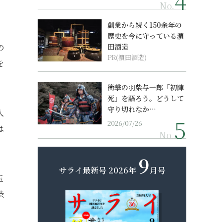
No.
創業から続く150余年の
歴史を今に守っている濵
の
田酒造
PR(濵田酒造)
を
衝撃の羽柴与一郎「初陣
死」を語ろう。どうして
守り切れなか…
人
2026/07/26
は
No.
9
サライ最新号
2026年
月号
玉
渋