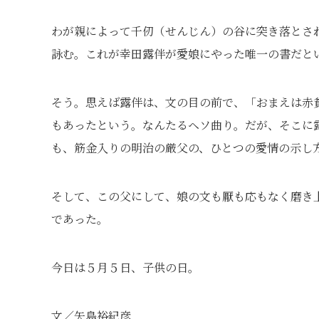
わが親によって千仞（せんじん）の谷に突き落とさ
詠む。これが幸田露伴が愛娘にやった唯一の書だと
そう。思えば露伴は、文の目の前で、「おまえは赤
もあったという。なんたるヘソ曲り。だが、そこに
も、筋金入りの明治の厳父の、ひとつの愛情の示し
そして、この父にして、娘の文も厭も応もなく磨き
であった。
今日は５月５日、子供の日。
文／矢島裕紀彦