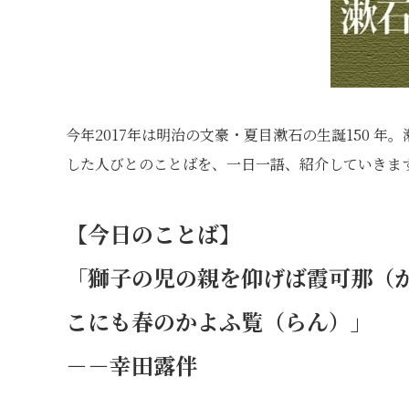
今年2017年は明治の文豪・夏目漱石の生誕150 
した人びとのことばを、一日一語、紹介していきま
【今日のことば】
「獅子の児の親を仰げば霞可那（
こにも春のかよふ覧（らん）」
－－幸田露伴