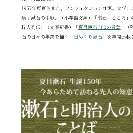
1957年東京生まれ。ノンフィクション作家。文学
癒す漱石の手紙』（小学館文庫）『漱石「こころ」
粋人列伝』（文春新書）『
夏目漱石 100の言葉
』（
石の日々の事跡を描く
「日めくり漱石」
を年間連載