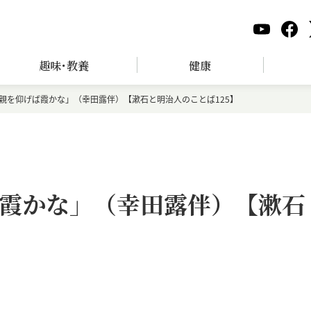
趣味･教養
健康
親を仰げば霞かな」（幸田露伴）【漱石と明治人のことば125】
霞かな」（幸田露伴）【漱石