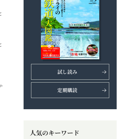
と
と
試し読み
か
定期購読
人気のキーワード