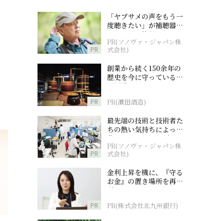
「ヤブサメの声をもう一
度聴きたい」が補聴器チ
ャレンジの後押しに
PR(ソノヴァ・ジャパン株
PR
式会社)
創業から続く150余年の
歴史を今に守っている濵
田酒造
PR
PR(濵田酒造)
最先端の技術と技術者た
ちの熱い気持ちによって
作られているオーダーメ
PR(ソノヴァ・ジャパン株
イド補聴器
PR
式会社)
金利上昇を機に、『守る
お金』の置き場所を再検
討
PR
PR(株式会社北九州銀行)