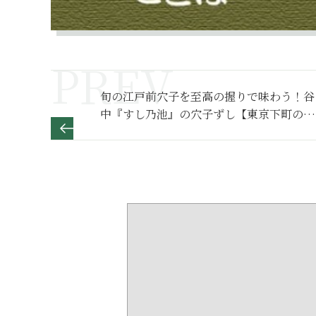
旬の江戸前穴子を至高の握りで味わう！谷
中『すし乃池』の穴子ずし【東京下町の美
味探訪4】