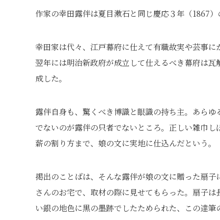
作家の幸田露伴は夏目漱石と同じ慶応３年（1867
幸田家は代々、江戸幕府に仕えて有職故実や芸事に
翌年には明治新政府が成立して仕えるべき幕府は瓦
成した。
露伴自身も、驚くべき博識と眼識の持ち主。あらゆ
でないのが露伴の只者でないところ。正しい雑巾し
薪の割り方まで、娘の文に実地に仕込んだという。
掲出のことばは、そんな露伴が娘の文に贈った扇子
さんのお宅で、取材の際に見せてもらった。扇子は
い銀の地色に黒の墨跡でしたためられた、この達筆