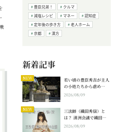
豊臣兄弟！
クルマ
を
減塩レシピ
マネー
認知症
ー
定年後の歩き方
老人ホーム
漱
京都
漢方
新着記事
NEW
若い頃の豊臣秀吉が主人
の小姓たちから虐め…
2026/08/09
NEW
三法師（織田秀信）と
は？ 清洲会議で織田…
2026/08/09