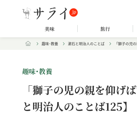
美味
旅行
趣味･教養
漱石と明治人のことば
「獅子の児の
趣味･教養
「獅子の児の親を仰げば
と明治人のことば125】
Loaded
:
/
Unmute
7.90%