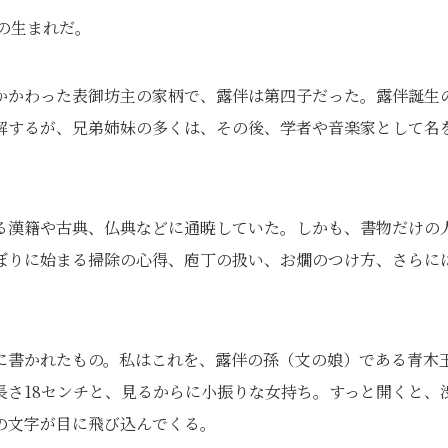
）の生まれだ。
かかわった表御坊主の家柄で、露伴は第四子だった。露伴誕生
解するが、兄弟姉妹の多くは、その後、学者や音楽家として名
る漢籍や古典、仏典などに通暁していた。しかも、書物だけの
ぼりに始まる掃除の心得、庖丁の扱い、お燗のつけ方、さらに
に書かれたもの。私はこれを、露伴の孫（文の娘）である青木
長さ18センチと、見るからに小振りな女持ち。すっと開くと、
の文字が目に飛び込んでくる。