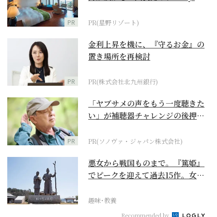
野リゾート』
PR
PR(星野リゾート)
金利上昇を機に、『守るお金』の
置き場所を再検討
PR
PR(株式会社北九州銀行)
「ヤブサメの声をもう一度聴きた
い」が補聴器チャレンジの後押し
に
PR
PR(ソノヴァ・ジャパン株式会社)
悪女から戦国ものまで。『篤姫』
でピークを迎えて過去15作。女性
が主人公の作品を振...
趣味･教養
Recommended by