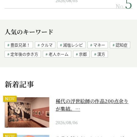
2026/08/05
No.
人気のキーワード
豊臣兄弟！
クルマ
減塩レシピ
マネー
認知症
定年後の歩き方
老人ホーム
京都
漢方
新着記事
NEW
稀代の浮世絵師の作品200点余り
が集結。…
2026/08/06
NEW