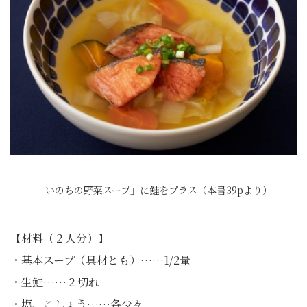
「いのちの野菜スープ」に鮭をプラス（本書39pより）
【材料（２人分）】
・基本スープ（具材とも）……1/2量
・生鮭……２切れ
・塩、こしょう……各少々