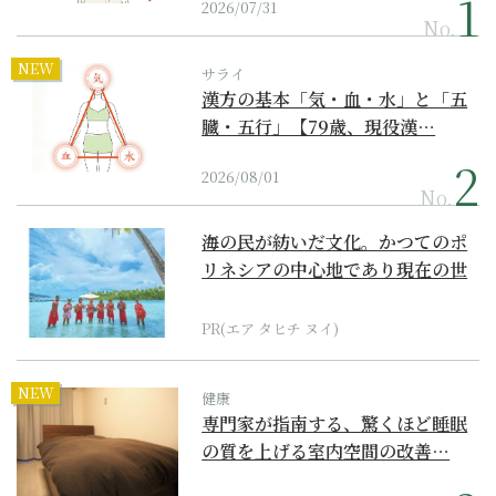
2026/07/31
No.
NEW
サライ
漢方の基本「気・血・水」と「五
臓・五行」【79歳、現役漢…
2026/08/01
No.
海の民が紡いだ文化。かつてのポ
リネシアの中心地であり現在の世
界遺産からみえてくる...
PR(エア タヒチ ヌイ)
NEW
健康
専門家が指南する、驚くほど睡眠
の質を上げる室内空間の改善…