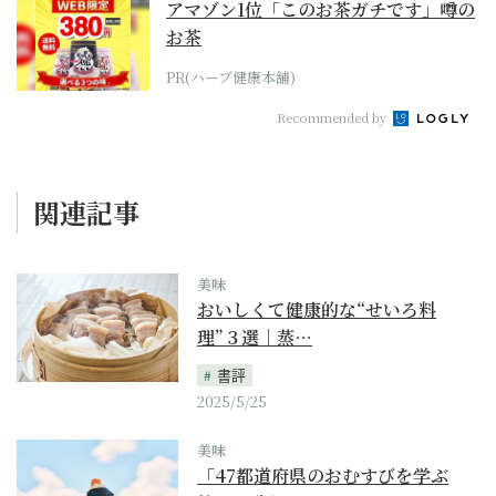
アマゾン1位「このお茶ガチです」噂の
お茶
PR(ハーブ健康本舗)
Recommended by
関連記事
美味
おいしくて健康的な“せいろ料
理”３選｜蒸…
書評
2025/5/25
美味
「47都道府県のおむすびを学ぶ