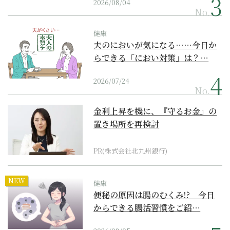
2026/08/04
No.
健康
夫のにおいが気になる……今日か
らできる「におい対策」は？…
2026/07/24
No.
金利上昇を機に、『守るお金』の
置き場所を再検討
PR(株式会社北九州銀行)
NEW
健康
便秘の原因は腸のむくみ!? 今日
からできる腸活習慣をご紹…