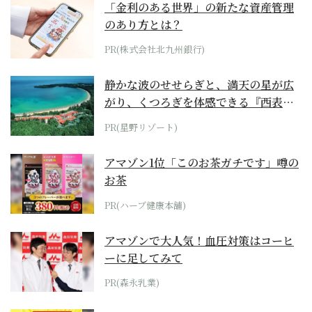
「金利のある世界」の新たな資産管理
のあり方とは？
PR(株式会社北九州銀行)
静かな波のせせらぎと、満天の星が広
がり、くつろぎを体感できる『西表島
ホテル by...
PR(星野リゾート)
アマゾン1位「このお茶ガチです」噂の
お茶
PR(ハーブ健康本舗)
アマゾンで大人気！血圧対策はコーヒ
ーに足してみて
PR(森永乳業)