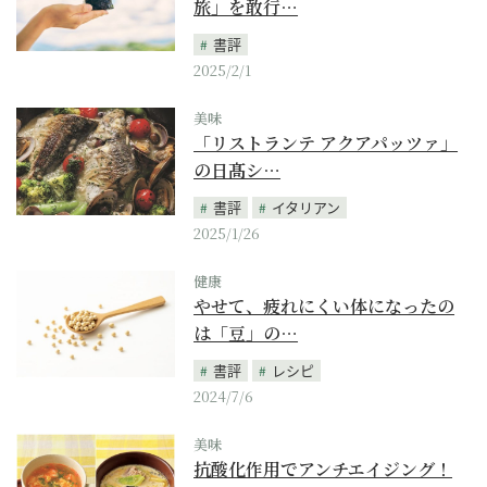
旅」を敢行…
書評
2025/2/1
美味
「リストランテ アクアパッツァ」
の日髙シ…
書評
イタリアン
2025/1/26
健康
やせて、疲れにくい体になったの
は「豆」の…
書評
レシピ
2024/7/6
美味
抗酸化作用でアンチエイジング！