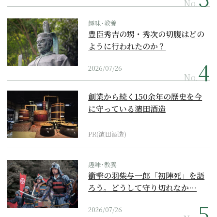
No.
趣味･教養
豊臣秀吉の甥・秀次の切腹はどの
ように行われたのか？
2026/07/26
No.
創業から続く150余年の歴史を今
に守っている濵田酒造
PR(濵田酒造)
趣味･教養
衝撃の羽柴与一郎「初陣死」を語
ろう。どうして守り切れなか…
2026/07/26