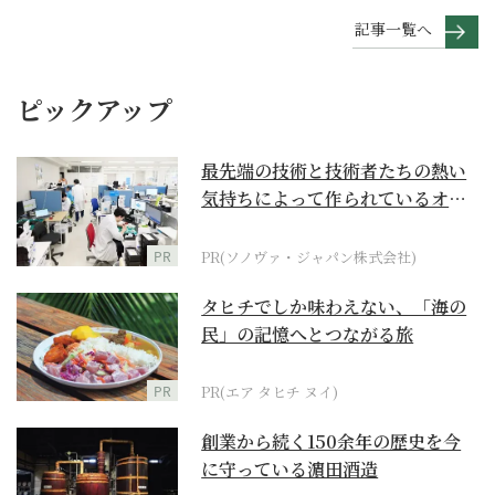
記事一覧へ
ピックアップ
最先端の技術と技術者たちの熱い
気持ちによって作られているオー
ダーメイド補聴器
PR
PR(ソノヴァ・ジャパン株式会社)
タヒチでしか味わえない、「海の
民」の記憶へとつながる旅
PR
PR(エア タヒチ ヌイ)
創業から続く150余年の歴史を今
に守っている濵田酒造