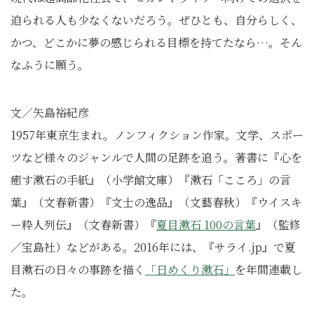
迫られる人も少なくないだろう。ぜひとも、自分らしく、
かつ、どこかに夢の感じられる目標を持てたなら…。そん
なふうに願う。
文／矢島裕紀彦
1957年東京生まれ。ノンフィクション作家。文学、スポー
ツなど様々のジャンルで人間の足跡を追う。著書に『心を
癒す漱石の手紙』（小学館文庫）『漱石「こころ」の言
葉』（文春新書）『文士の逸品』（文藝春秋）『ウイスキ
ー粋人列伝』（文春新書）『
夏目漱石 100の言葉
』（監修
／宝島社）などがある。2016年には、『サライ.jp』で夏
目漱石の日々の事跡を描く
「日めくり漱石」
を年間連載し
た。