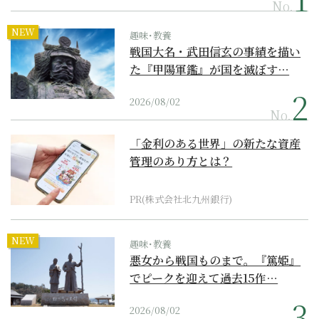
No.
NEW
趣味･教養
戦国大名・武田信玄の事績を描い
た『甲陽軍鑑』が国を滅ぼす…
2026/08/02
No.
「金利のある世界」の新たな資産
管理のあり方とは？
PR(株式会社北九州銀行)
NEW
趣味･教養
悪女から戦国ものまで。『篤姫』
でピークを迎えて過去15作…
2026/08/02