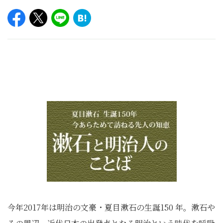
今年2017年は明治の文豪・夏目漱石の生誕150 年。漱石や