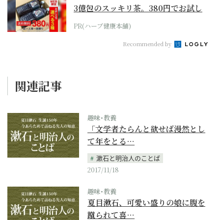
3億包のスッキリ茶。380円でお試し
PR(ハーブ健康本舗)
Recommended by
関連記事
趣味･教養
「文学者たらんと欲せば漫然とし
て年をとる…
漱石と明治人のことば
2017/11/18
趣味･教養
夏目漱石、可愛い盛りの娘に腹を
蹴られて喜…