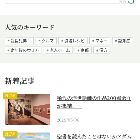
No.
人気のキーワード
豊臣兄弟！
クルマ
減塩レシピ
マネー
認知症
定年後の歩き方
老人ホーム
京都
漢方
新着記事
NEW
稀代の浮世絵師の作品200点余り
が集結。…
2026/08/06
NEW
聖書を読んだことはないがアダム