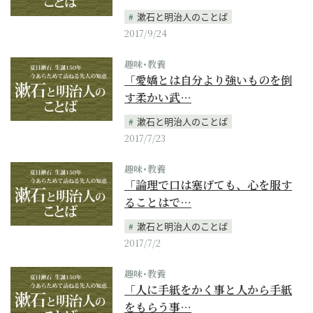
漱石と明治人のことば
2017/9/24
趣味･教養
「愛嬌とは自分より強いものを倒
す柔かい武…
漱石と明治人のことば
2017/7/23
趣味･教養
「論理で口は塞げても、心を服す
ることはで…
漱石と明治人のことば
2017/7/2
趣味･教養
「人に手紙をかく事と人から手紙
をもらう事…