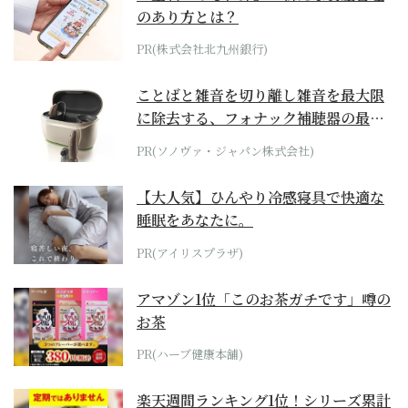
のあり方とは？
PR(株式会社北九州銀行)
ことばと雑音を切り離し雑音を最大限
に除去する、フォナック補聴器の最上
位モデル
PR(ソノヴァ・ジャパン株式会社)
【大人気】ひんやり冷感寝具で快適な
睡眠をあなたに。
PR(アイリスプラザ)
アマゾン1位「このお茶ガチです」噂の
お茶
PR(ハーブ健康本舗)
楽天週間ランキング1位！シリーズ累計