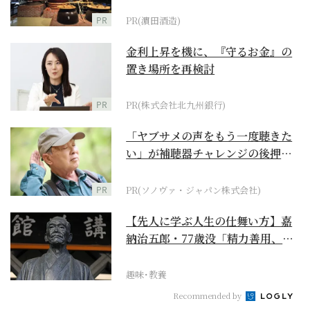
PR
PR(濵田酒造)
金利上昇を機に、『守るお金』の
置き場所を再検討
PR
PR(株式会社北九州銀行)
「ヤブサメの声をもう一度聴きた
い」が補聴器チャレンジの後押し
に
PR
PR(ソノヴァ・ジャパン株式会社)
【先人に学ぶ人生の仕舞い方】嘉
納治五郎・77歳没「精力善用、自
他共栄」
趣味･教養
Recommended by