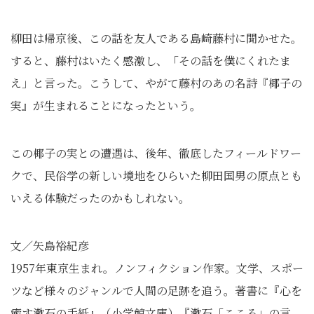
柳田は帰京後、この話を友人である島崎藤村に聞かせた。
すると、藤村はいたく感激し、「その話を僕にくれたま
え」と言った。こうして、やがて藤村のあの名詩『椰子の
実』が生まれることになったという。
この椰子の実との遭遇は、後年、徹底したフィールドワー
クで、民俗学の新しい境地をひらいた柳田国男の原点とも
いえる体験だったのかもしれない。
文／矢島裕紀彦
1957年東京生まれ。ノンフィクション作家。文学、スポー
ツなど様々のジャンルで人間の足跡を追う。著書に『心を
癒す漱石の手紙』（小学館文庫）『漱石「こころ」の言