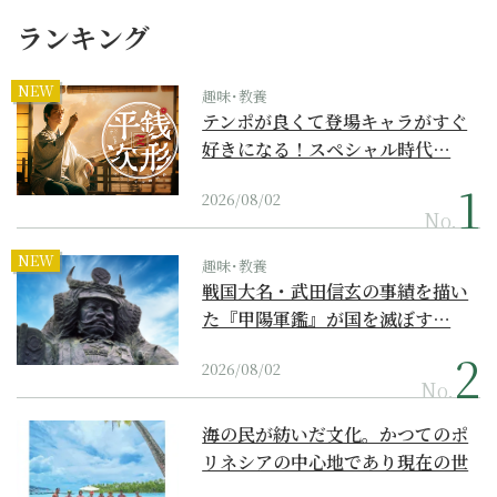
ランキング
NEW
趣味･教養
テンポが良くて登場キャラがすぐ
好きになる！スペシャル時代…
2026/08/02
No.
NEW
趣味･教養
戦国大名・武田信玄の事績を描い
た『甲陽軍鑑』が国を滅ぼす…
2026/08/02
No.
海の民が紡いだ文化。かつてのポ
リネシアの中心地であり現在の世
界遺産からみえてくる...