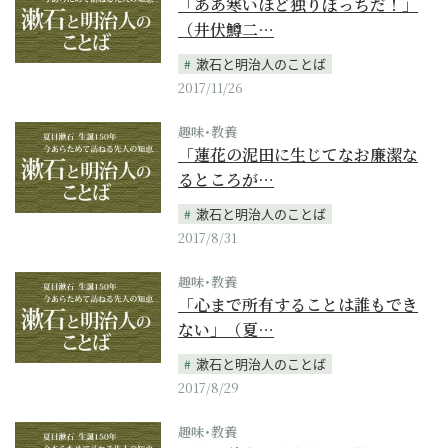
「ああ寒いほど独りぼっちだ！」
（井伏鱒二…
漱石と明治人のことば
2017/11/26
趣味･教養
「蓮花の泥田に生じてなお廉潔な
るところが…
漱石と明治人のことば
2017/8/31
趣味･教養
「心まで所有することは誰もでき
ない」（夏…
漱石と明治人のことば
2017/8/29
趣味･教養