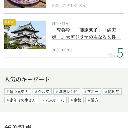
PR(エア タヒチ ヌイ)
NEW
趣味･教養
「卑弥呼」「藤原薬子」「満天
姫」。大河ドラマの次なる女性…
2026/08/02
No.
人気のキーワード
豊臣兄弟！
クルマ
減塩レシピ
マネー
認知症
定年後の歩き方
老人ホーム
京都
漢方
新着記事