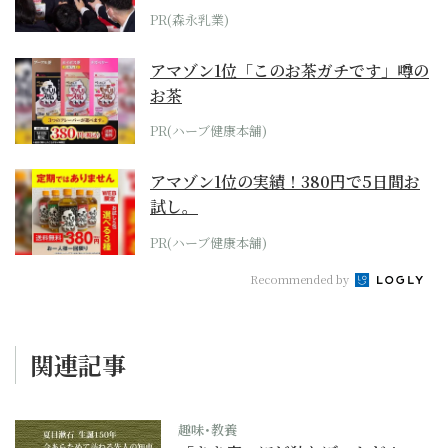
PR(森永乳業)
アマゾン1位「このお茶ガチです」噂の
お茶
PR(ハーブ健康本舗)
アマゾン1位の実績！380円で5日間お
試し。
PR(ハーブ健康本舗)
Recommended by
関連記事
趣味･教養