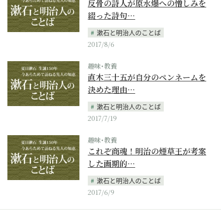
反骨の詩人が原水爆への憎しみを
綴った詩句…
漱石と明治人のことば
2017/8/6
趣味･教養
直木三十五が自分のペンネームを
決めた理由…
漱石と明治人のことば
2017/7/19
趣味･教養
これぞ商魂！明治の煙草王が考案
した画期的…
漱石と明治人のことば
2017/6/9