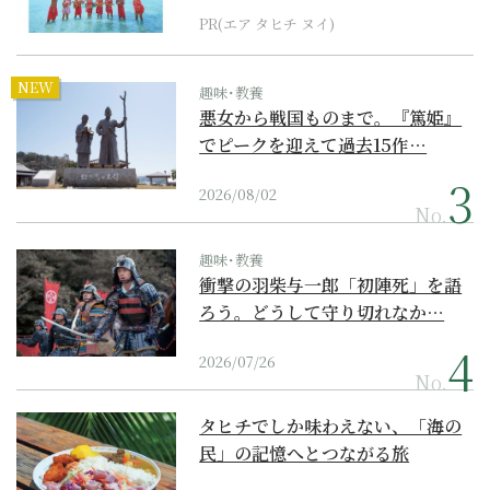
PR(エア タヒチ ヌイ)
NEW
趣味･教養
悪女から戦国ものまで。『篤姫』
でピークを迎えて過去15作…
2026/08/02
No.
趣味･教養
衝撃の羽柴与一郎「初陣死」を語
ろう。どうして守り切れなか…
2026/07/26
No.
タヒチでしか味わえない、「海の
民」の記憶へとつながる旅