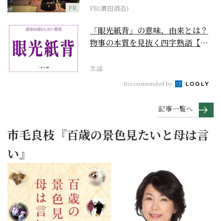
PR
PR(濵田酒造)
「眼光紙背」の意味、由来とは？
物事の本質を見抜く四字熟語【座
右の銘にしたい言葉...
生活
Recommended by
記事一覧へ
市毛良枝『百歳の景色見たいと母は言
い』