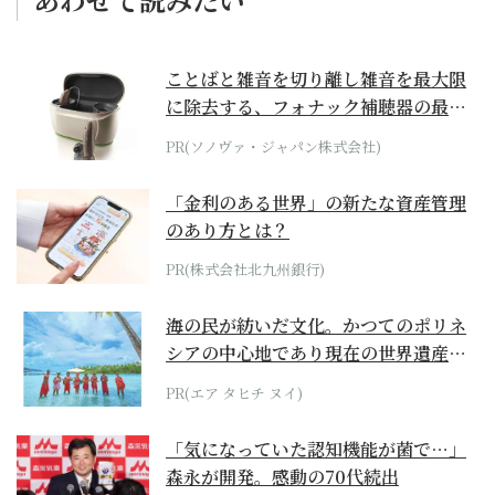
ことばと雑音を切り離し雑音を最大限
に除去する、フォナック補聴器の最上
位モデル
PR(ソノヴァ・ジャパン株式会社)
「金利のある世界」の新たな資産管理
のあり方とは？
PR(株式会社北九州銀行)
海の民が紡いだ文化。かつてのポリネ
シアの中心地であり現在の世界遺産か
らみえてくる...
PR(エア タヒチ ヌイ)
「気になっていた認知機能が菌で…」
森永が開発。感動の70代続出