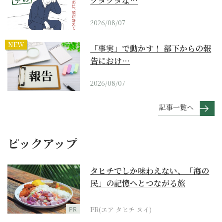
クタクタな…
2026/08/07
NEW
「事実」で動かす！ 部下からの報
告におけ…
2026/08/07
記事一覧へ
ピックアップ
タヒチでしか味わえない、「海の
民」の記憶へとつながる旅
PR
PR(エア タヒチ ヌイ)