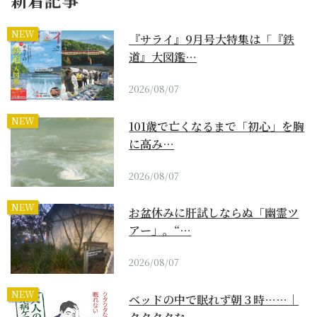
NEW
『サライ』9月号大特集は「『鉄
道』大図鑑…
2026/08/07
NEW
101歳で亡くなるまで「初心」を胸
に高み…
2026/08/07
NEW
お盆休みに肝試しならぬ「幽霊ツ
アー」。“…
2026/08/07
NEW
ベッドの中で眠れず朝３時……｜