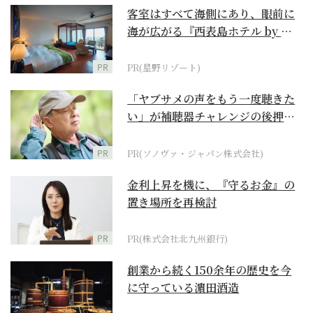
客室はすべて海側にあり、眼前に
海が広がる『西表島ホテル by 星
野リゾート』
PR
PR(星野リゾート)
「ヤブサメの声をもう一度聴きた
い」が補聴器チャレンジの後押し
に
PR
PR(ソノヴァ・ジャパン株式会社)
金利上昇を機に、『守るお金』の
置き場所を再検討
PR
PR(株式会社北九州銀行)
創業から続く150余年の歴史を今
に守っている濵田酒造