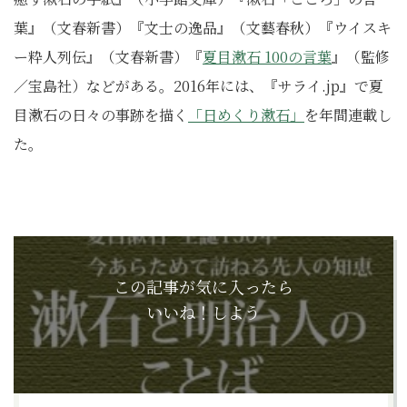
葉』（文春新書）『文士の逸品』（文藝春秋）『ウイスキ
ー粋人列伝』（文春新書）『
夏目漱石 100の言葉
』（監修
／宝島社）などがある。2016年には、『サライ.jp』で夏
目漱石の日々の事跡を描く
「日めくり漱石」
を年間連載し
た。
この記事が気に入ったら
いいね！しよう