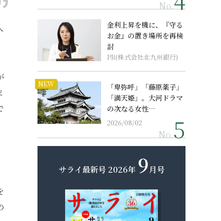
No.
金利上昇を機に、『守る
入
お金』の置き場所を再検
討
PR(株式会社北九州銀行)
が
NEW
「卑弥呼」「藤原薬子」
ま
「満天姫」。大河ドラマ
で
の次なる女性…
2026/08/02
No.
9
サライ最新号
2026年
月号
を
の