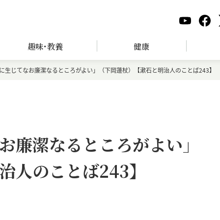
趣味･教養
健康
に生じてなお廉潔なるところがよい」（下岡蓮杖）【漱石と明治人のことば243】
お廉潔なるところがよい」
治人のことば243】