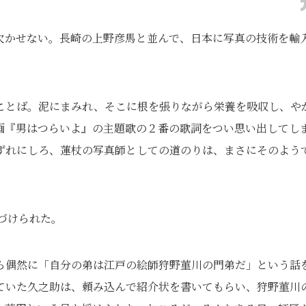
欠かせない。長崎の上野彦馬と並んで、日本に写真の技術を輸
ことば。泥にまみれ、そこに根を張りながら栄養を吸収し、や
画『男はつらいよ』の主題歌の２番の歌詞をつい思い出してし
ずれにしろ、蓮杖の写真師としての道のりは、まさにそのよう
名づけられた。
ら偶然に「自分の弟は江戸の絵師狩野菫川の門弟だ」という話
ていた久之助は、頼み込んで紹介状を書いてもらい、狩野菫川