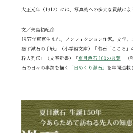
大正元年（1912）には、写真術への多大な貢献に
文／矢島裕紀彦
1957年東京生まれ。ノンフィクション作家。文学
癒す漱石の手紙』（小学館文庫）『漱石「こころ」
粋人列伝』（文春新書）『
夏目漱石 100の言葉
』（
石の日々の事跡を描く
「日めくり漱石」
を年間連載