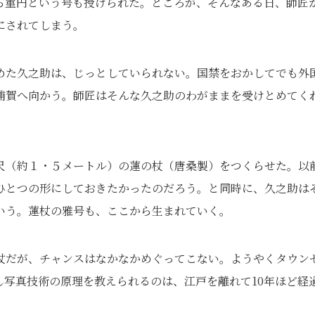
ら菫円という号も授けられた。ところが、そんなある日、師匠
にされてしまう。
めた久之助は、じっとしていられない。国禁をおかしてでも外
浦賀へ向かう。師匠はそんな久之助のわがままを受けとめてく
尺（約１・５メートル）の蓮の杖（唐桑製）をつくらせた。以
ひとつの形にしておきたかったのだろう。と同時に、久之助は
いう。蓮杖の雅号も、ここから生まれていく。
杖だが、チャンスはなかなかめぐってこない。ようやくタウン
し写真技術の原理を教えられるのは、江戸を離れて10年ほど経