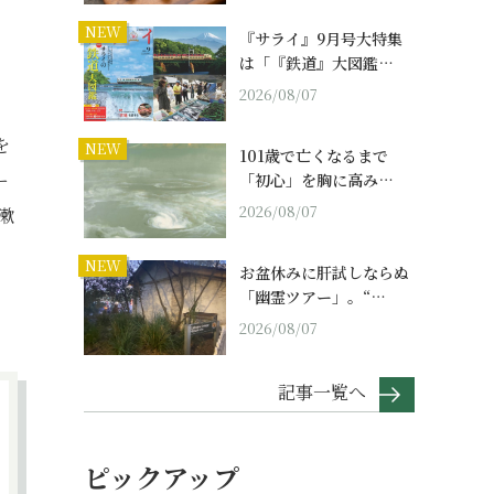
NEW
『サライ』9月号大特集
は「『鉄道』大図鑑…
2026/08/07
を
NEW
101歳で亡くなるまで
ー
「初心」を胸に高み…
2026/08/07
漱
NEW
お盆休みに肝試しならぬ
「幽霊ツアー」。“…
2026/08/07
記事一覧へ
ピックアップ