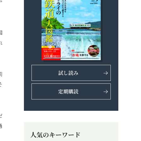
か
国
れ
試し読み
前
そ
定期購読
ゼ
過
人気のキーワード