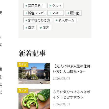
豊臣兄弟！
クルマ
襖
減塩レシピ
マネー
認知症
定年後の歩き方
老人ホーム
京都
漢方
つ
写
新着記事
NEW
【先人に学ぶ人生の仕舞
増
い方】大山捨松・5…
ち
2026/08/08
真
NEW
８月に気をつけるべきポ
ば
イントとおすすめレ…
2026/08/08