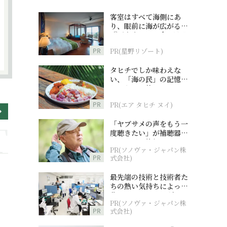
客室はすべて海側にあ
り、眼前に海が広がる
『西表島ホテル by 星野
リゾート』
PR
PR(星野リゾート)
タヒチでしか味わえな
い、「海の民」の記憶へ
とつながる旅
PR
PR(エア タヒチ ヌイ)
「ヤブサメの声をもう一
度聴きたい」が補聴器チ
ャレンジの後押しに
PR(ソノヴァ・ジャパン株
PR
式会社)
最先端の技術と技術者た
ちの熱い気持ちによって
作られているオーダーメ
PR(ソノヴァ・ジャパン株
イド補聴器
PR
式会社)