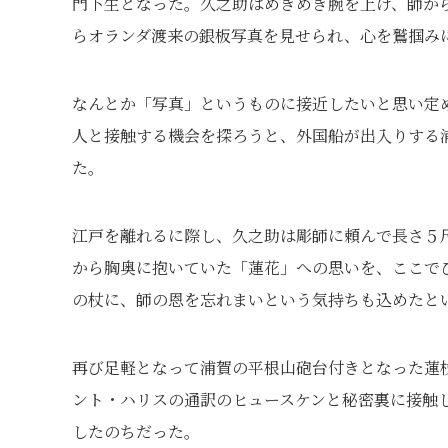
門下生となった。久之助はめきめき腕を上げ、師か
らオランダ渡来の銀板写真を見せられ、心を鷲掴み
なんとか「写真」というものに接近したいと思い定
人と接触する機会を探ろうと、外国船が出入りする
た。
江戸を離れるに際し、久之助は彫師に頼んで長さ５
から胸奥に抱いていた「蓮花」への思いを、ここで
の杖に、師の恩を忘れまいという気持ちも込めたと
再び足軽となって浦賀の平根山砲台付きとなった蓮
ント・ハリスの通訳のヒュースケンと秘密裏に接触
したのちだった。