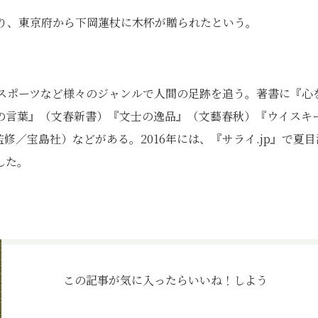
より、東京府から下岡蓮杖に木杯が贈られたという。
、スポーツなど様々のジャンルで人間の足跡を追う。著書に『心
の言葉』（文春新書）『文士の逸品』（文藝春秋）『ウイスキ
監修／宝島社）などがある。2016年には、『サライ.jp』で夏目
した。
この記事が気に入ったら
いいね！しよう