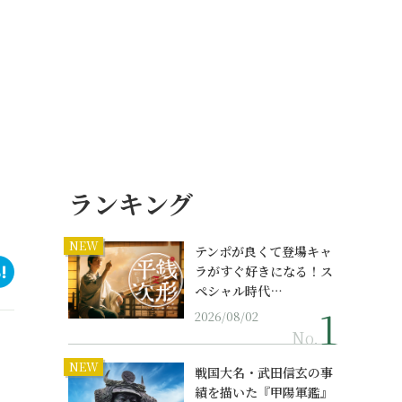
ランキング
NEW
テンポが良くて登場キャ
ラがすぐ好きになる！ス
ペシャル時代…
2026/08/02
No.
NEW
戦国大名・武田信玄の事
績を描いた『甲陽軍鑑』