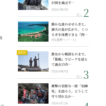
が国を滅ぼす…
2026/08/02
No.
静かな波のせせらぎと、
満天の星が広がり、くつ
ろぎを体感できる『西表
吸
島ホテル by...
PR(星野リゾート)
NEW
悪女から戦国ものまで。
『篤姫』でピークを迎え
て過去15作…
2026/08/02
No.
衝撃の羽柴与一郎「初陣
死」を語ろう。どうして
守り切れなか…
2026/07/26