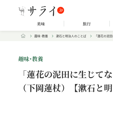
美味
旅行
趣味･教養
漱石と明治人のことば
「蓮花の泥田
趣味･教養
「蓮花の泥田に生じてな
（下岡蓮杖）【漱石と明
Loaded
:
/
Unmute
7.94%