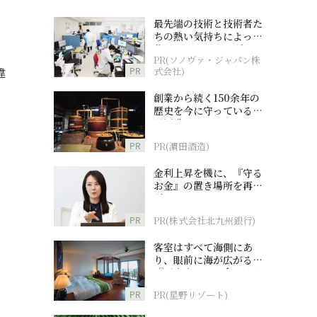
、
最先端の技術と技術者た
ちの熱い気持ちによって
作られているオーダーメ
PR(ソノヴァ・ジャパン株
イド補聴器
違
PR
式会社)
創業から続く150余年の
歴史を今に守っている濵
田酒造
PR
PR(濵田酒造)
金利上昇を機に、『守る
お金』の置き場所を再検
討
PR
PR(株式会社北九州銀行)
客室はすべて海側にあ
り、眼前に海が広がる
『西表島ホテル by 星野
リゾート』
PR
PR(星野リゾート)