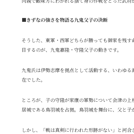
肉親で敵味方にわかれる捨て身の作戦をとった武将
■きずなの強さを物語る九鬼父子の決断
そうした、東軍・西軍どちらが勝っても御家を残す命
目するのが、九鬼嘉隆・守隆父子の動きです。
九鬼氏は伊勢志摩を拠点として活動する、いわゆる
在でした。
ところが、子の守隆が家康の軍勢について会津の上
居城である鳥羽城を占拠。鳥羽城を舞台に、父と子
しかし、「戦は真剣に行われた形跡がない」と河合