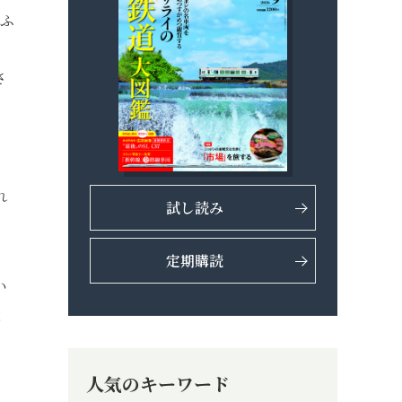
。ふ
、
さ
、
れ
試し読み
定期購読
い
改
人気のキーワード