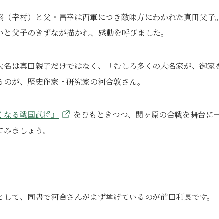
繁（幸村）と父・昌幸は西軍につき敵味方にわかれた真田父子
いと父子のきずなが描かれ、感動を呼びました。
大名は真田親子だけではなく、「むしろ多くの大名家が、御家
るのが、歴史作家・研究家の河合敦さん。
くなる戦国武将』
をひもときつつ、関ヶ原の合戦を舞台に
てみましょう。
として、同書で河合さんがまず挙げているのが前田利長です。