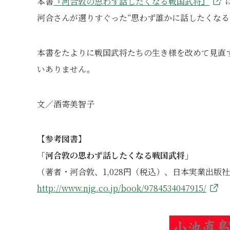
本書
『河合敦の思わず話したくなる戦国武将』
河合さんが選りすぐった“思わず誰かに話したくなる
本書をたよりに戦国武将たちの生き様を改めて見直
いありません。
文／酒寄美智子
【参考図書】
「河合敦の思わず話したくなる戦国武将」
（著者・河合敦、1,028円（税込）、日本実業出版
http://www.njg.co.jp/book/9784534047915/