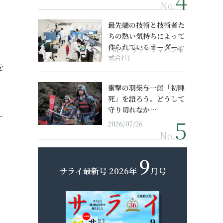
No.
。
最先端の技術と技術者た
ちの熱い気持ちによって
作られているオーダーメ
PR(ソノヴァ・ジャパン株
イド補聴器
式会社)
を
衝撃の羽柴与一郎「初陣
死」を語ろう。どうして
守り切れなか…
一
2026/07/26
No.
9
サライ最新号
2026年
月号