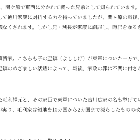
は、関ケ原で東西に分かれて戦った兄弟として知られています
して徳川家康に対抗する力を持っていましたが、関ヶ原の戦後
儀なくされます。しかし兄・利長が家康に謝罪し、隠居をゆる
須賀家。こちらも子の至鎮（よししげ）が東軍についた一方で
至鎮のめざましい活躍によって、戦後、家政の罪は不問に付さ
た毛利輝元と、その家臣で東軍についた吉川広家の名も挙げて
実り、毛利家は領地を10カ国から2カ国まで減らしたものの