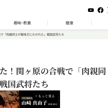
趣味･教養
健康
戦で「肉親同士が敵味方にわかれた」戦国武将たち
た！関ヶ原の合戦で「肉親同
戦国武将たち
もっと見る
arrow_forward_ios