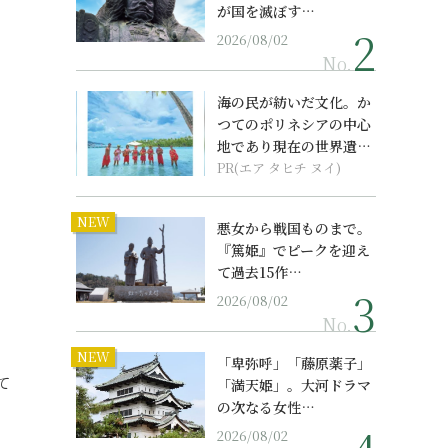
が国を滅ぼす…
2026/08/02
No.
海の民が紡いだ文化。か
つてのポリネシアの中心
地であり現在の世界遺産
からみえてくる...
PR(エア タヒチ ヌイ)
NEW
悪女から戦国ものまで。
『篤姫』でピークを迎え
て過去15作…
2026/08/02
No.
NEW
「卑弥呼」「藤原薬子」
て
「満天姫」。大河ドラマ
の次なる女性…
2026/08/02