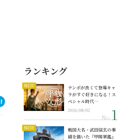
ランキング
NEW
テンポが良くて登場キャ
ラがすぐ好きになる！ス
ペシャル時代…
2026/08/02
No.
NEW
戦国大名・武田信玄の事
績を描いた『甲陽軍鑑』