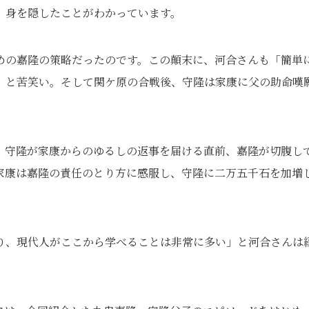
、身を隠したことがわかっています。
めの嘉隆の策略だったのです。この顛末に、河合さんも「簡単
」と苦笑い。そして関ケ原の合戦後、守隆は家康に父の助命嘆
。守隆が家康からのゆるしの返事を届ける直前、嘉隆が切腹し
家康は嘉隆の責任のとり方に感服し、守隆に二万五千石を加増
り、現代人がここから学べることは非常に多い」と河合さんは