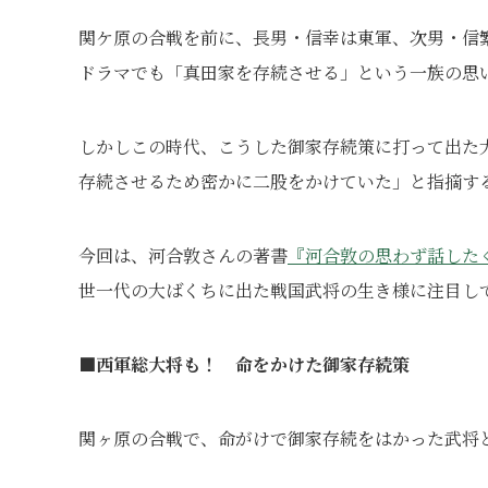
関ケ原の合戦を前に、長男・信幸は東軍、次男・信
ドラマでも「真田家を存続させる」という一族の思
しかしこの時代、こうした御家存続策に打って出た
存続させるため密かに二股をかけていた」と指摘す
今回は、河合敦さんの著書
『河合敦の思わず話した
世一代の大ばくちに出た戦国武将の生き様に注目し
■西軍総大将も！ 命をかけた御家存続策
関ヶ原の合戦で、命がけで御家存続をはかった武将