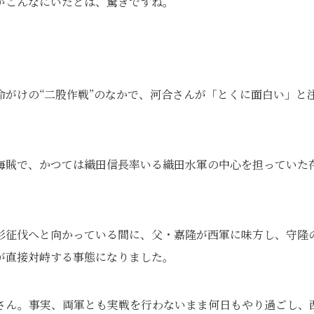
がこんなにいたとは、驚きですね。
がけの“二股作戦”のなかで、河合さんが「とくに面白い」と
海賊で、かつては織田信長率いる織田水軍の中心を担っていた
杉征伐へと向かっている間に、父・嘉隆が西軍に味方し、守隆
が直接対峙する事態になりました。
さん。事実、両軍とも実戦を行わないまま何日もやり過ごし、