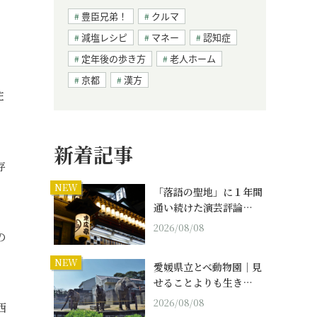
豊臣兄弟！
クルマ
減塩レシピ
マネー
認知症
定年後の歩き方
老人ホーム
京都
漢方
注
新着記事
存
NEW
「落語の聖地」に１年間
通い続けた演芸評論…
2026/08/08
の
NEW
愛媛県立とべ動物園｜見
せることよりも生き…
2026/08/08
西