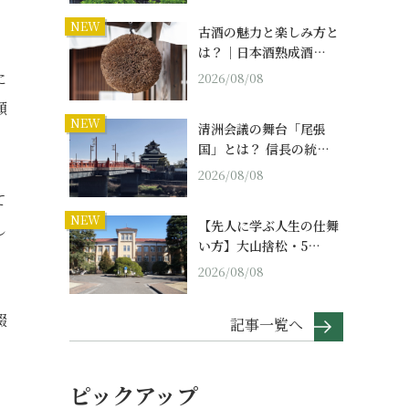
NEW
古酒の魅力と楽しみ方と
は？｜日本酒熟成酒…
に
2026/08/08
願
NEW
清洲会議の舞台「尾張
国」とは？ 信長の統…
2026/08/08
て
NEW
【先人に学ぶ人生の仕舞
し
い方】大山捨松・5…
2026/08/08
綴
記事一覧へ
ピックアップ