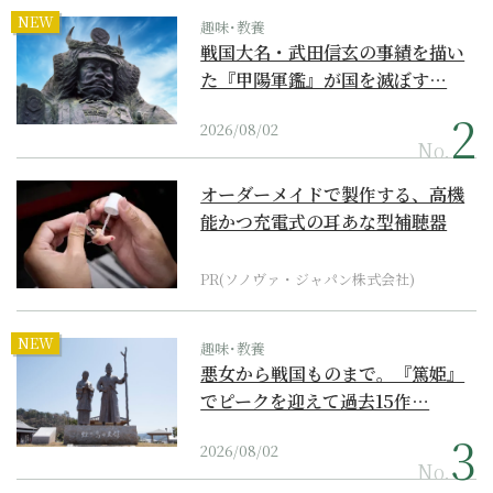
NEW
趣味･教養
戦国大名・武田信玄の事績を描い
た『甲陽軍鑑』が国を滅ぼす…
2026/08/02
No.
オーダーメイドで製作する、高機
能かつ充電式の耳あな型補聴器
PR(ソノヴァ・ジャパン株式会社)
NEW
趣味･教養
悪女から戦国ものまで。『篤姫』
でピークを迎えて過去15作…
2026/08/02
No.