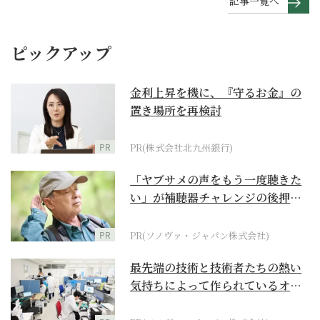
記事一覧へ
ピックアップ
金利上昇を機に、『守るお金』の
置き場所を再検討
PR
PR(株式会社北九州銀行)
「ヤブサメの声をもう一度聴きた
い」が補聴器チャレンジの後押し
に
PR
PR(ソノヴァ・ジャパン株式会社)
最先端の技術と技術者たちの熱い
気持ちによって作られているオー
ダーメイド補聴器