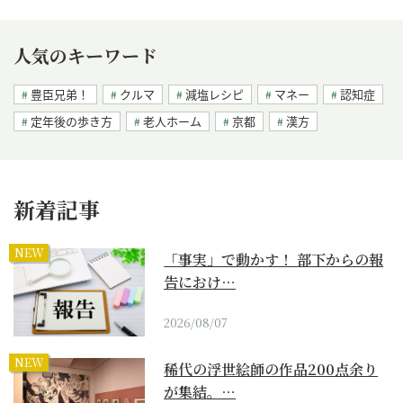
人気のキーワード
豊臣兄弟！
クルマ
減塩レシピ
マネー
認知症
定年後の歩き方
老人ホーム
京都
漢方
新着記事
NEW
「事実」で動かす！ 部下からの報
告におけ…
2026/08/07
NEW
稀代の浮世絵師の作品200点余り
が集結。…