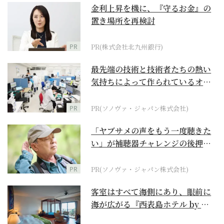
金利上昇を機に、『守るお金』の
置き場所を再検討
PR
PR(株式会社北九州銀行)
最先端の技術と技術者たちの熱い
気持ちによって作られているオー
ダーメイド補聴器
PR
PR(ソノヴァ・ジャパン株式会社)
「ヤブサメの声をもう一度聴きた
い」が補聴器チャレンジの後押し
に
PR
PR(ソノヴァ・ジャパン株式会社)
客室はすべて海側にあり、眼前に
海が広がる『西表島ホテル by 星
野リゾート』