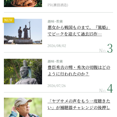
PR(濵田酒造)
NEW
趣味･教養
悪女から戦国ものまで。『篤姫』
でピークを迎えて過去15作…
2026/08/02
No.
趣味･教養
豊臣秀吉の甥・秀次の切腹はどの
ように行われたのか？
2026/07/26
No.
「ヤブサメの声をもう一度聴きた
い」が補聴器チャレンジの後押し
に