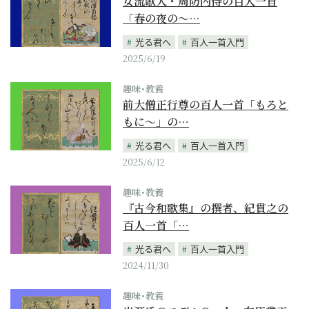
女流歌人・周防内侍の百人一首
「春の夜の～…
光る君へ
百人一首入門
2025/6/19
趣味･教養
前大僧正行尊の百人一首「もろと
もに～」の…
光る君へ
百人一首入門
2025/6/12
趣味･教養
『古今和歌集』の撰者、紀貫之の
百人一首「…
光る君へ
百人一首入門
2024/11/30
趣味･教養