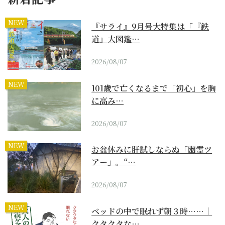
NEW
『サライ』9月号大特集は「『鉄
道』大図鑑…
2026/08/07
NEW
101歳で亡くなるまで「初心」を胸
に高み…
2026/08/07
NEW
お盆休みに肝試しならぬ「幽霊ツ
アー」。“…
2026/08/07
NEW
ベッドの中で眠れず朝３時……｜
クタクタな…