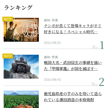
ランキング
NEW
趣味･教養
テンポが良くて登場キャラがすぐ
好きになる！スペシャル時代…
2026/08/02
No.
NEW
趣味･教養
戦国大名・武田信玄の事績を描い
た『甲陽軍鑑』が国を滅ぼす…
2026/08/02
No.
鹿児島県産の芋のみを用いて造ら
れている濵田酒造の本格焼酎