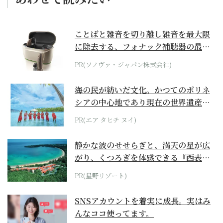
ことばと雑音を切り離し雑音を最大限
に除去する、フォナック補聴器の最上
位モデル
PR(ソノヴァ・ジャパン株式会社)
海の民が紡いだ文化。かつてのポリネ
シアの中心地であり現在の世界遺産か
らみえてくる...
PR(エア タヒチ ヌイ)
静かな波のせせらぎと、満天の星が広
がり、くつろぎを体感できる『西表島
ホテル by...
PR(星野リゾート)
SNSアカウントを着実に成長。実はみ
んなココ使ってます。