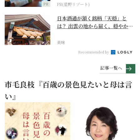
PR
PR(星野リゾート)
日本酒通が頷く銘柄「天穏」と
は？ 出雲の地から届く、穏やかで
深い一杯【日本酒のス...
美味
Recommended by
記事一覧へ
市毛良枝『百歳の景色見たいと母は言
い』