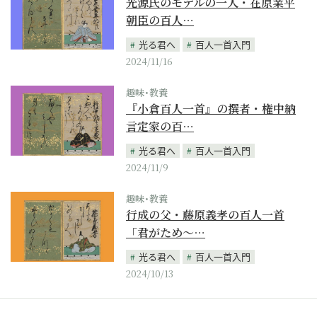
光源氏のモデルの一人・在原業平
朝臣の百人…
光る君へ
百人一首入門
2024/11/16
趣味･教養
『小倉百人一首』の撰者・権中納
言定家の百…
光る君へ
百人一首入門
2024/11/9
趣味･教養
行成の父・藤原義孝の百人一首
「君がため～…
光る君へ
百人一首入門
2024/10/13