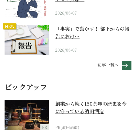
2026/08/07
NEW
「事実」で動かす！ 部下からの報
告におけ…
2026/08/07
記事一覧へ
ピックアップ
創業から続く150余年の歴史を今
に守っている濵田酒造
PR
PR(濵田酒造)