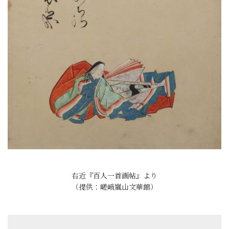
右近『百人一首画帖』より
（提供：嵯峨嵐山文華館）