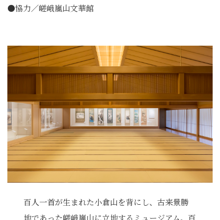
●協力／嵯峨嵐山文華館
百人一首が生まれた小倉山を背にし、古来景勝
地であった嵯峨嵐山に立地するミュージアム。百