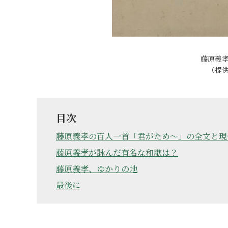
藤原義
（提
目次
藤原義孝の百人一首「君がため～」の全文と現
藤原義孝が詠んだ有名な和歌は？
藤原義孝、ゆかりの地
最後に