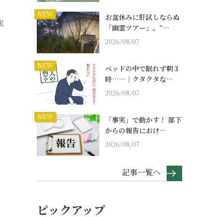
NEW
お盆休みに肝試しならぬ
末
「幽霊ツアー」。“…
2026/08/07
NEW
ベッドの中で眠れず朝３
時……｜クタクタな…
2026/08/07
NEW
「事実」で動かす！ 部下
からの報告におけ…
2026/08/07
記事一覧へ
ピックアップ