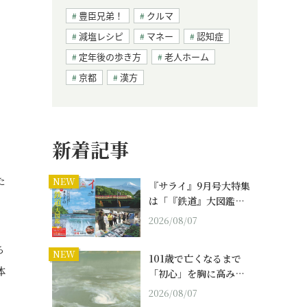
豊臣兄弟！
クルマ
減塩レシピ
マネー
認知症
定年後の歩き方
老人ホーム
京都
漢方
新着記事
た
NEW
『サライ』9月号大特集
は「『鉄道』大図鑑…
2026/08/07
ち
NEW
101歳で亡くなるまで
体
「初心」を胸に高み…
2026/08/07