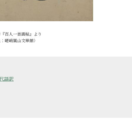
孝『百人一首画帖』より
供：嵯峨嵐山文華館）
代語訳