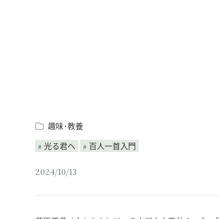
Loaded
:
/
Unmute
4.81%
趣味･教養
光る君へ
百人一首入門
2024/10/13