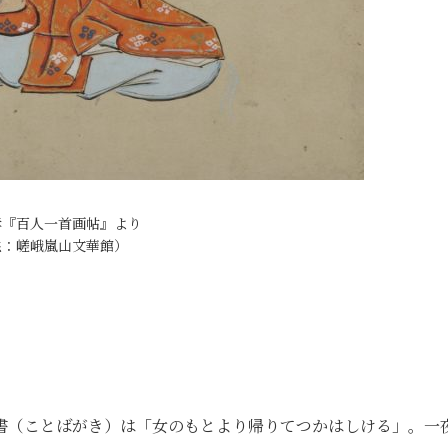
孝『百人一首画帖』より
供：嵯峨嵐山文華館）
書（ことばがき）は「女のもとより帰りてつかはしける」。一