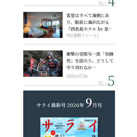
No.
客室はすべて海側にあ
り、眼前に海が広がる
『西表島ホテル by 星野
リゾート』
PR(星野リゾート)
衝撃の羽柴与一郎「初陣
死」を語ろう。どうして
守り切れなか…
2026/07/26
No.
9
サライ最新号
2026年
月号