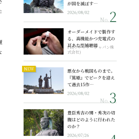
さ
が国を滅ぼす…
た
2026/08/02
No.
オーダーメイドで製作す
る、高機能かつ充電式の
麗
耳あな型補聴器
PR(ソノヴァ・ジャパン株
な
式会社)
NEW
悪女から戦国ものまで。
『篤姫』でピークを迎え
て過去15作…
2026/08/02
No.
豊臣秀吉の甥・秀次の切
腹はどのように行われた
のか？
2026/07/26