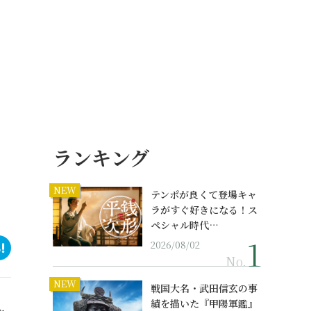
ランキング
NEW
テンポが良くて登場キャ
ラがすぐ好きになる！ス
ペシャル時代…
2026/08/02
No.
NEW
戦国大名・武田信玄の事
績を描いた『甲陽軍鑑』