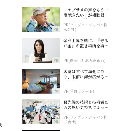
「ヤブサメの声をもう一
度聴きたい」が補聴器チ
ャレンジの後押しに
PR(ソノヴァ・ジャパン株
PR
式会社)
金利上昇を機に、『守る
お金』の置き場所を再検
討
PR
PR(株式会社北九州銀行)
客室はすべて海側にあ
り、眼前に海が広がる
『西表島ホテル by 星野
リゾート』
PR
PR(星野リゾート)
最先端の技術と技術者た
ちの熱い気持ちによって
作られているオーダーメ
PR(ソノヴァ・ジャパン株
イド補聴器
PR
式会社)
夜