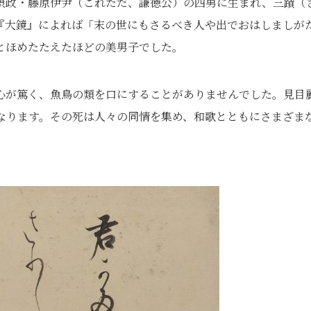
摂政・藤原伊尹（これただ、謙徳公）の四男に生まれ、三蹟（
『大鏡』によれば「末の世にもさるべき人や出でおはしましが
とほめたたえたほどの美男子でした。
心が篤く、魚鳥の類を口にすることがありませんでした。見目
くなります。その死は人々の同情を集め、和歌とともにさまざま