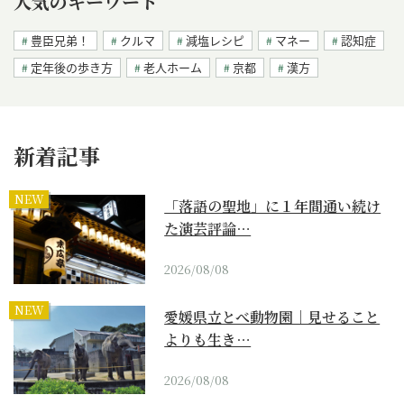
人気のキーワード
豊臣兄弟！
クルマ
減塩レシピ
マネー
認知症
定年後の歩き方
老人ホーム
京都
漢方
新着記事
NEW
「落語の聖地」に１年間通い続け
た演芸評論…
2026/08/08
NEW
愛媛県立とべ動物園｜見せること
よりも生き…
2026/08/08