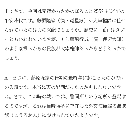
Ｉ：さて、今回は元寇からさかのぼること255年ほど前の
平安時代です。藤原隆家（演・竜星涼）が大宰権帥に任ぜ
られていたのは天の采配でしょうか。歴史に「if」はタブ
ーともいわれていますが、もし藤原行成（演・渡辺大知）
のような根っからの貴族が大宰権帥だったらどうだったで
しょう。
A：まさに、藤原隆家の任期の最終年に起こったのが刀伊
の入寇です。本当に天の配剤だったのかもしれないです
ね。さて、この時の戦いでは、警固所という場所が登場す
るのですが、これは当時博多に存在した外交使節館の鴻臚
館（こうろかん）に設けられていたようです。