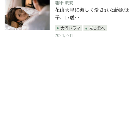
趣味･教養
花山天皇に激しく愛された藤原忯
子。17歳…
大河ドラマ
光る君へ
2024/2/11