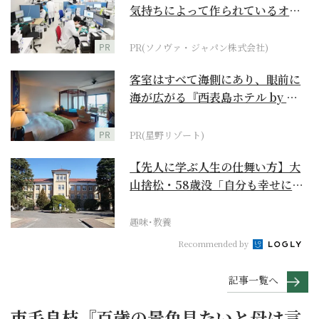
気持ちによって作られているオー
ダーメイド補聴器
PR
PR(ソノヴァ・ジャパン株式会社)
客室はすべて海側にあり、眼前に
海が広がる『西表島ホテル by 星
野リゾート』
PR
PR(星野リゾート)
【先人に学ぶ人生の仕舞い方】大
山捨松・58歳没「自分も幸せにな
れその上お国のため...
趣味･教養
Recommended by
記事一覧へ
市毛良枝『百歳の景色見たいと母は言