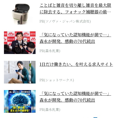
ことばと雑音を切り離し雑音を最大限
に除去する、フォナック補聴器の最上
位モデル
PR(ソノヴァ・ジャパン株式会社)
「気になっていた認知機能が菌で…」
森永が開発。感動の70代続出
PR(森永乳業)
1日だけ働きたい、を叶える求人サイト
PR(ショットワークス)
「気になっていた認知機能が菌で…」
森永が開発。感動の70代続出
PR(森永乳業)