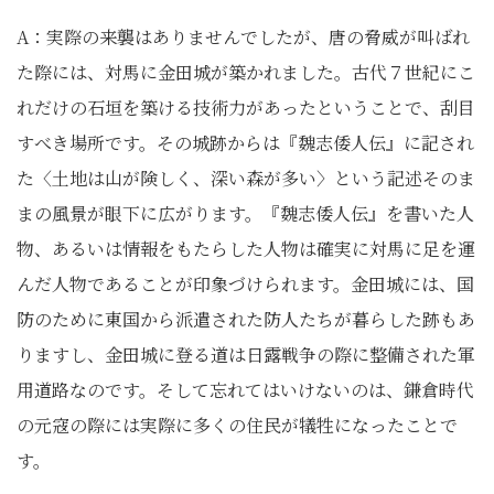
A：実際の来襲はありませんでしたが、唐の脅威が叫ばれ
た際には、対馬に金田城が築かれました。古代７世紀にこ
れだけの石垣を築ける技術力があったということで、刮目
すべき場所です。その城跡からは『魏志倭人伝』に記され
た〈土地は山が険しく、深い森が多い〉という記述そのま
まの風景が眼下に広がります。『魏志倭人伝』を書いた人
物、あるいは情報をもたらした人物は確実に対馬に足を運
んだ人物であることが印象づけられます。金田城には、国
防のために東国から派遣された防人たちが暮らした跡もあ
りますし、金田城に登る道は日露戦争の際に整備された軍
用道路なのです。そして忘れてはいけないのは、鎌倉時代
の元寇の際には実際に多くの住民が犠牲になったことで
す。