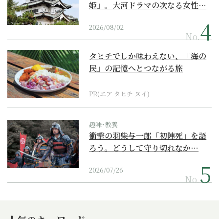
姫」。大河ドラマの次なる女性…
2026/08/02
No.
タヒチでしか味わえない、「海の
民」の記憶へとつながる旅
PR(エア タヒチ ヌイ)
趣味･教養
衝撃の羽柴与一郎「初陣死」を語
ろう。どうして守り切れなか…
2026/07/26
No.