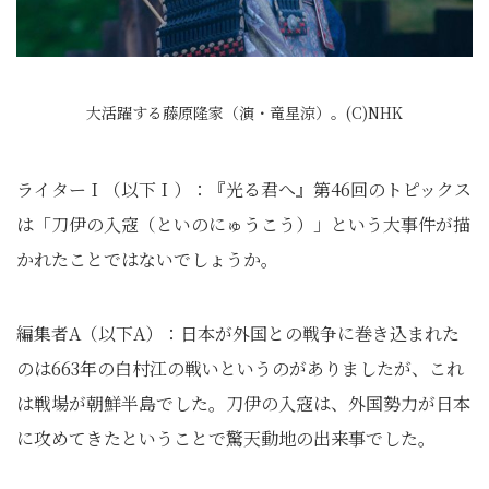
大活躍する藤原隆家（演・竜星涼）。(C)NHK
ライターＩ（以下Ｉ）：『光る君へ』第46回のトピックス
は「刀伊の入寇（といのにゅうこう）」という大事件が描
かれたことではないでしょうか。
編集者A（以下A）：日本が外国との戦争に巻き込まれた
のは663年の白村江の戦いというのがありましたが、これ
は戦場が朝鮮半島でした。刀伊の入寇は、外国勢力が日本
に攻めてきたということで驚天動地の出来事でした。