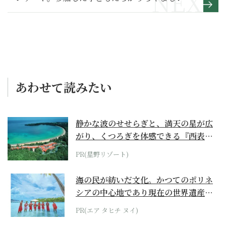
【光る君へ 満喫リポート】沼ル音楽会編
あわせて読みたい
静かな波のせせらぎと、満天の星が広
がり、くつろぎを体感できる『西表島
ホテル by...
PR(星野リゾート)
海の民が紡いだ文化。かつてのポリネ
シアの中心地であり現在の世界遺産か
らみえてくる...
PR(エア タヒチ ヌイ)