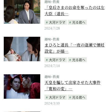
趣味･教養
「皇后さまのお命を奪ったのは左
大臣（道長…
大河ドラマ
光る君へ
2024/7/28
趣味･教養
まひろと道長「一夜の逢瀬で懐妊
設定」が描…
大河ドラマ
光る君へ
2024/7/14
趣味･教養
天皇を騙して出家させた大事件
「寛和の変」…
大河ドラマ
光る君へ
2024/3/10