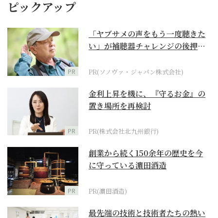
ピックアップ
「ヤブサメの声をもう一度聴きた
い」が補聴器チャレンジの後押し
に
PR
PR(ソノヴァ・ジャパン株式会社)
金利上昇を機に、『守るお金』の
置き場所を再検討
PR
PR(株式会社北九州銀行)
創業から続く150余年の歴史を今
に守っている濵田酒造
PR
PR(濵田酒造)
最先端の技術と技術者たちの熱い