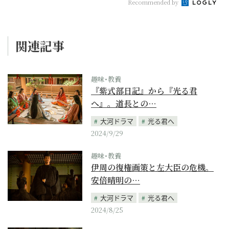
Recommended by
関連記事
趣味･教養
『紫式部日記』から『光る君
へ』。道長との…
大河ドラマ
光る君へ
2024/9/29
趣味･教養
伊周の復権画策と左大臣の危機。
安倍晴明の…
大河ドラマ
光る君へ
2024/8/25