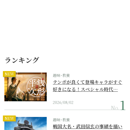
ランキング
NEW
趣味･教養
テンポが良くて登場キャラがすぐ
好きになる！スペシャル時代…
2026/08/02
No.
NEW
趣味･教養
戦国大名・武田信玄の事績を描い