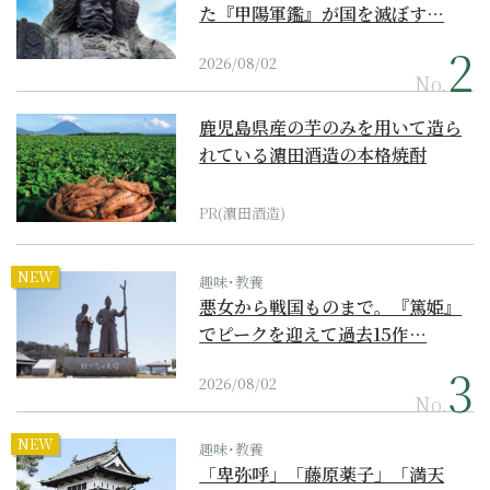
た『甲陽軍鑑』が国を滅ぼす…
2026/08/02
No.
鹿児島県産の芋のみを用いて造ら
れている濵田酒造の本格焼酎
PR(濵田酒造)
NEW
趣味･教養
悪女から戦国ものまで。『篤姫』
でピークを迎えて過去15作…
2026/08/02
No.
NEW
趣味･教養
「卑弥呼」「藤原薬子」「満天