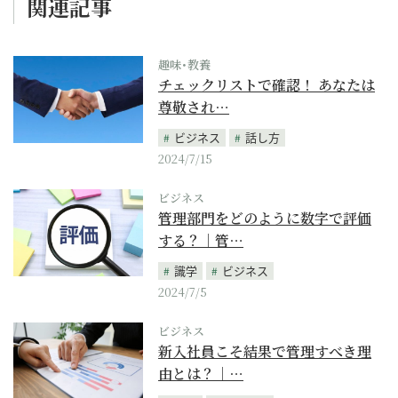
関連記事
趣味･教養
チェックリストで確認！ あなたは
尊敬され…
ビジネス
話し方
2024/7/15
ビジネス
管理部門をどのように数字で評価
する？｜管…
識学
ビジネス
2024/7/5
ビジネス
新入社員こそ結果で管理すべき理
由とは？｜…