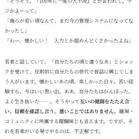
「そうそう。『100年に一度の大不況』とか言われて。マ
ジかよーって」
「俺らが若い頃なんて、まだ今の管理システムになってな
かったし」
「わー、懐かしい！ 入力とか超めんどくさかったよね」
若者と話していて、「自分たちの頃と違うなあ」とショッ
クを受けて、反射的に自分たちの世代で昔話に興じてしま
う人がいます。懐かしいあの頃。楽しかった日々。苦い経
験すら、今はいい思い出。ああ、自分たちはがんばった、
よく生き抜いた……。そうやって
互いの健闘をたたえ合
い、信頼を確認し合う。悪いことではありません。
職場・
コミュニティに所属する醍醐味とも言えます。ですが、そ
れを若者がいる場でやるのは、不正解です。