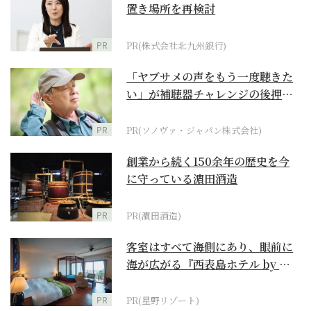
置き場所を再検討
PR
PR(株式会社北九州銀行)
「ヤブサメの声をもう一度聴きた
い」が補聴器チャレンジの後押し
に
PR
PR(ソノヴァ・ジャパン株式会社)
創業から続く150余年の歴史を今
に守っている濵田酒造
PR
PR(濵田酒造)
客室はすべて海側にあり、眼前に
海が広がる『西表島ホテル by 星
野リゾート』
PR
PR(星野リゾート)