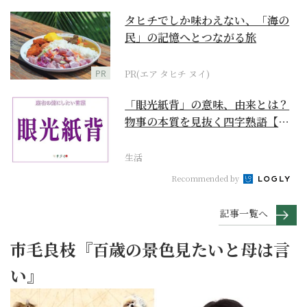
タヒチでしか味わえない、「海の
民」の記憶へとつながる旅
PR
PR(エア タヒチ ヌイ)
「眼光紙背」の意味、由来とは？
物事の本質を見抜く四字熟語【座
右の銘にしたい言葉...
生活
Recommended by
記事一覧へ
市毛良枝『百歳の景色見たいと母は言
い』