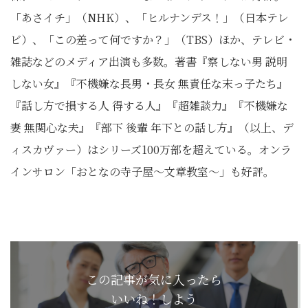
「あさイチ」（NHK）、「ヒルナンデス！」（日本テレ
ビ）、「この差って何ですか？」（TBS）ほか、テレビ・
雑誌などのメディア出演も多数。著書『察しない男 説明
しない女』『不機嫌な長男・長女 無責任な末っ子たち』
『話し方で損する人 得する人』『超雑談力』『不機嫌な
妻 無関心な夫』『部下 後輩 年下との話し方』（以上、デ
ィスカヴァー）はシリーズ100万部を超えている。オンラ
インサロン「おとなの寺子屋～文章教室～」も好評。
この記事が気に入ったら
いいね！しよう