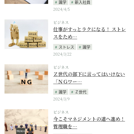
識学
新入社員
2024/4/5
ビジネス
仕事がすっとラクになる！ ストレ
スをため…
ストレス
識学
2024/3/22
ビジネス
Ｚ世代の部下に言ってはいけない
「ＮＧワー…
識学
Ｚ世代
2024/3/9
ビジネス
今こそマネジメントの道へ進め！
管理職を…