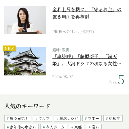
金利上昇を機に、『守るお金』の
置き場所を再検討
PR(株式会社北九州銀行)
NEW
趣味･教養
「卑弥呼」「藤原薬子」「満天
姫」。大河ドラマの次なる女性…
2026/08/02
No.
人気のキーワード
豊臣兄弟！
クルマ
減塩レシピ
マネー
認知症
定年後の歩き方
老人ホーム
京都
漢方