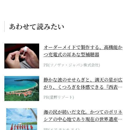
あわせて読みたい
オーダーメイドで製作する、高機能か
つ充電式の耳あな型補聴器
PR(ソノヴァ・ジャパン株式会社)
静かな波のせせらぎと、満天の星が広
がり、くつろぎを体感できる『西表島
ホテル by...
PR(星野リゾート)
海の民が紡いだ文化。かつてのポリネ
シアの中心地であり現在の世界遺産か
らみえてくる...
PR(エア タヒチ ヌイ)