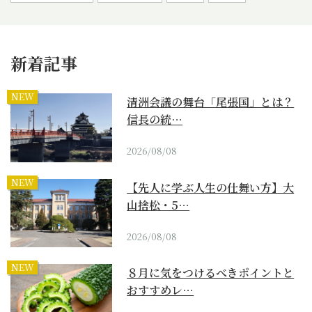
新着記事
NEW
清洲会議の舞台「尾張国」とは？
信長の統…
2026/08/08
NEW
【先人に学ぶ人生の仕舞い方】大
山捨松・5…
2026/08/08
NEW
８月に気をつけるべきポイントと
おすすめレ…