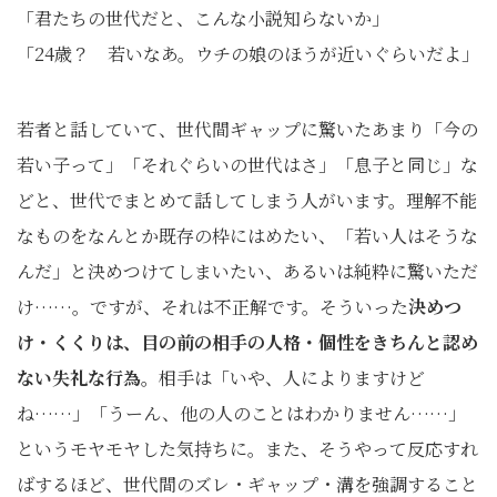
「君たちの世代だと、こんな小説知らないか」
「24歳？ 若いなあ。ウチの娘のほうが近いぐらいだよ」
若者と話していて、世代間ギャップに驚いたあまり「今の
若い子って」「それぐらいの世代はさ」「息子と同じ」な
どと、世代でまとめて話してしまう人がいます。理解不能
なものをなんとか既存の枠にはめたい、「若い人はそうな
んだ」と決めつけてしまいたい、あるいは純粋に驚いただ
け……。ですが、それは不正解です。そういった
決めつ
け・くくりは、目の前の相手の人格・個性をきちんと認め
ない失礼な行為。
相手は「いや、人によりますけど
ね……」「うーん、他の人のことはわかりません……」
というモヤモヤした気持ちに。また、そうやって反応すれ
ばするほど、世代間のズレ・ギャップ・溝を強調すること