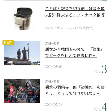
ことばと雑音を切り離し雑音を最
大限に除去する、フォナック補聴
器の最上位モデル
PR(ソノヴァ・ジャパン株式会社)
NEW
趣味･教養
悪女から戦国ものまで。『篤姫』
でピークを迎えて過去15作…
2026/08/02
No.
趣味･教養
衝撃の羽柴与一郎「初陣死」を語
ろう。どうして守り切れなか…
2026/07/26
No.