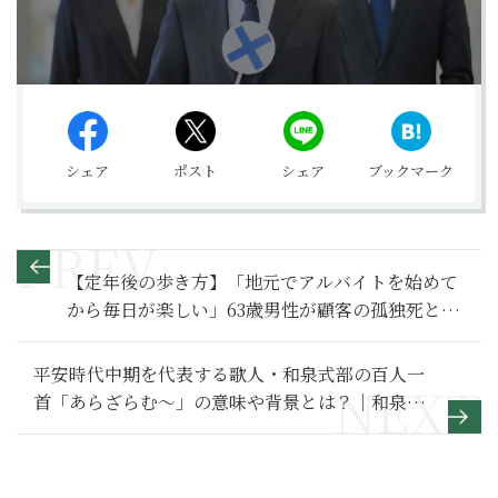
シェア
ポスト
シェア
ブックマーク
【定年後の歩き方】「地元でアルバイトを始めて
から毎日が楽しい」63歳男性が顧客の孤独死と旅
で気付いた幸せの秘訣～その１～
平安時代中期を代表する歌人・和泉式部の百人一
首「あらざらむ〜」の意味や背景とは？｜和泉式
部の有名な和歌を解説【百人一首入門】