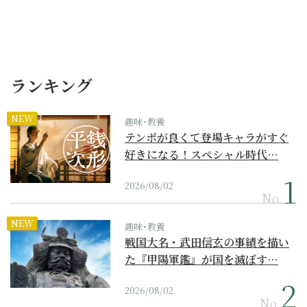
ランキング
NEW
趣味･教養
テンポが良くて登場キャラがすぐ
好きになる！スペシャル時代…
2026/08/02
No.
NEW
趣味･教養
戦国大名・武田信玄の事績を描い
た『甲陽軍鑑』が国を滅ぼす…
2026/08/02
No.