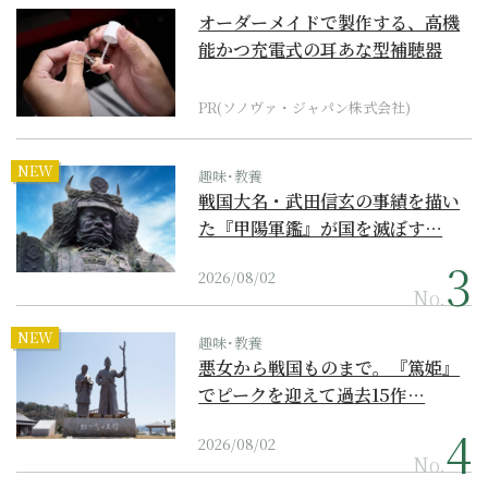
オーダーメイドで製作する、高機
能かつ充電式の耳あな型補聴器
PR(ソノヴァ・ジャパン株式会社)
NEW
趣味･教養
戦国大名・武田信玄の事績を描い
た『甲陽軍鑑』が国を滅ぼす…
2026/08/02
No.
NEW
趣味･教養
悪女から戦国ものまで。『篤姫』
でピークを迎えて過去15作…
2026/08/02
No.