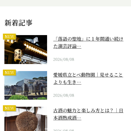
新着記事
NEW
「落語の聖地」に１年間通い続け
た演芸評論…
2026/08/08
NEW
愛媛県立とべ動物園｜見せること
よりも生き…
2026/08/08
NEW
古酒の魅力と楽しみ方とは？｜日
本酒熟成酒…
2026/08/08