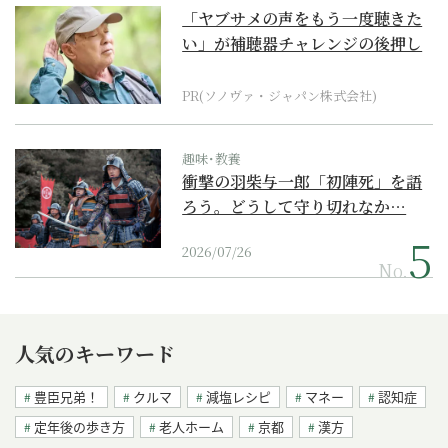
「ヤブサメの声をもう一度聴きた
い」が補聴器チャレンジの後押し
に
PR(ソノヴァ・ジャパン株式会社)
趣味･教養
衝撃の羽柴与一郎「初陣死」を語
ろう。どうして守り切れなか…
2026/07/26
No.
人気のキーワード
豊臣兄弟！
クルマ
減塩レシピ
マネー
認知症
定年後の歩き方
老人ホーム
京都
漢方