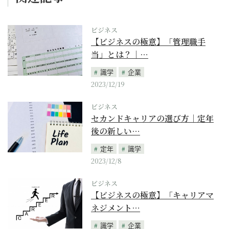
ビジネス
【ビジネスの極意】「管理職手
当」とは？｜…
識学
企業
2023/12/19
ビジネス
セカンドキャリアの選び方｜定年
後の新しい…
定年
識学
2023/12/8
ビジネス
【ビジネスの極意】「キャリアマ
ネジメント…
識学
企業