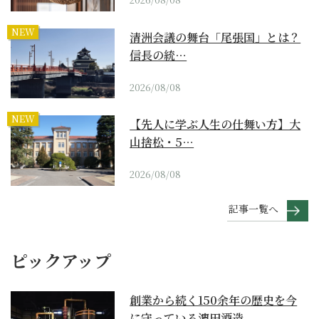
NEW
清洲会議の舞台「尾張国」とは？
信長の統…
2026/08/08
NEW
【先人に学ぶ人生の仕舞い方】大
山捨松・5…
2026/08/08
記事一覧へ
ピックアップ
創業から続く150余年の歴史を今
に守っている濵田酒造