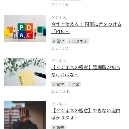
2023/11/8
ビジネス
今すぐ使える！ 同僚に差をつける
「PDC…
識学
ビジネス
2023/11/2
ビジネス
【ビジネスの極意】管理職が知ら
なければな…
識学
企業
2023/10/10
ビジネス
【ビジネスの極意】できない理由
ばかり探す…
識学