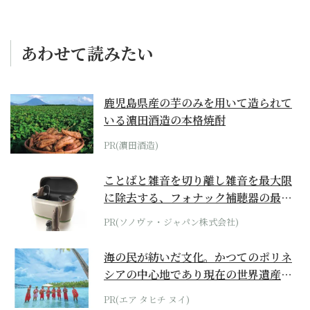
あわせて読みたい
鹿児島県産の芋のみを用いて造られて
いる濵田酒造の本格焼酎
PR(濵田酒造)
ことばと雑音を切り離し雑音を最大限
に除去する、フォナック補聴器の最上
位モデル
PR(ソノヴァ・ジャパン株式会社)
海の民が紡いだ文化。かつてのポリネ
シアの中心地であり現在の世界遺産か
らみえてくる...
PR(エア タヒチ ヌイ)