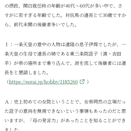
の摂政、関白就任時の年齢が40代～60代が多い中で、さ
すがに若すぎる年齢でした。対抗馬の道長とて30歳ですか
ら、前代未聞の後継者争いでした。
Ｉ：一条天皇の意中の人物は道隆の息子伊周でしたが、一
条天皇の生母で道長の姉である東三条院詮子（演・吉田
羊）が帝の寝所まで乗り込んで、涙を流して後継者には道
長をと懇請しました。
（
https://serai.jp/hobby/1185260
）
Ａ：史上初めての女院ということで、女帝同然の立場だっ
た詮子の意向を無視できないという事情もあったのだと思
いますが、「母の発言力」があったことを知ることができ
ました。