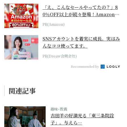
「え、こんなセールやってたの？」8
0％OFF以上が続々登場！Amazonの
本気が...
PR(Amazon)
SNSアカウントを着実に成長。実はみ
んなココ使ってます。
PR(Dreaw合同会社)
Recommended by
関連記事
趣味･教養
吉田羊の好演光る「東三条院詮
子」。与えら…