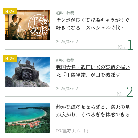
NEW
趣味･教養
テンポが良くて登場キャラがすぐ
好きになる！スペシャル時代…
2026/08/02
No.
NEW
趣味･教養
戦国大名・武田信玄の事績を描い
た『甲陽軍鑑』が国を滅ぼす…
2026/08/02
No.
静かな波のせせらぎと、満天の星
が広がり、くつろぎを体感できる
『西表島ホテル by...
PR(星野リゾート)