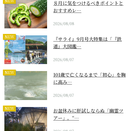
NEW
８月に気をつけるべきポイントと
おすすめレ…
2026/08/08
NEW
『サライ』9月号大特集は「『鉄
道』大図鑑…
2026/08/07
NEW
101歳で亡くなるまで「初心」を胸
に高み…
2026/08/07
NEW
お盆休みに肝試しならぬ「幽霊ツ
アー」。“…