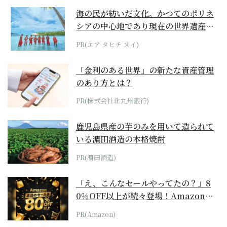
海の民が紡いだ文化。かつてのポリネ
シアの中心地であり現在の世界遺産か
らみえてくる...
PR(エア タヒチ ヌイ)
「金利のある世界」の新たな資産管理
のあり方とは？
PR(株式会社北九州銀行)
鹿児島県産の芋のみを用いて造られて
いる濵田酒造の本格焼酎
PR(濵田酒造)
「え、こんなセールやってたの？」8
0％OFF以上が続々登場！Amazonの
本気が...
PR(Amazon)