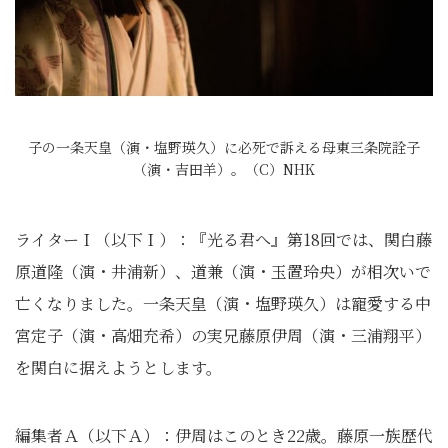
子の一条天皇（演・塩野瑛久）に必死で訴える母東三条院詮子
（演・吉田羊）。（C）NHK
ライターＩ（以下Ｉ）：『光る君へ』第18回では、関白藤
原道隆（演・井浦新）、道兼（演・玉置玲央）が相次いで
亡くなりました。一条天皇（演・塩野瑛久）は寵愛する中
宮定子（演・高畑充希）の実兄藤原伊周（演・三浦翔平）
を関白に据えようとします。
編集者Ａ（以下Ａ）：伊周はこのとき22歳。藤原一族歴代