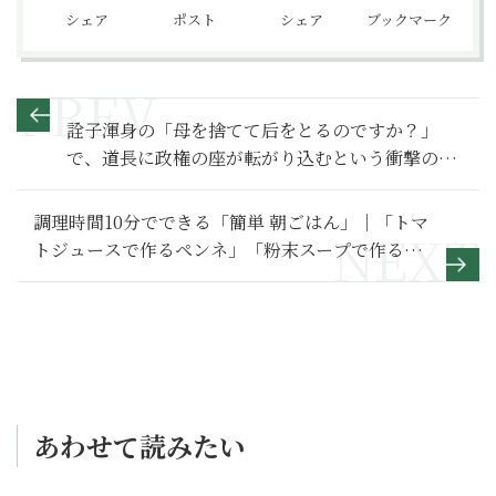
シェア
ポスト
シェア
ブックマーク
詮子渾身の「母を捨てて后をとるのですか？」
で、道長に政権の座が転がり込むという衝撃の歴
史【光る君へ 満喫リポート】18
調理時間10分でできる「簡単 朝ごはん」｜「トマ
トジュースで作るペンネ」「粉末スープで作るド
リア」
あわせて読みたい