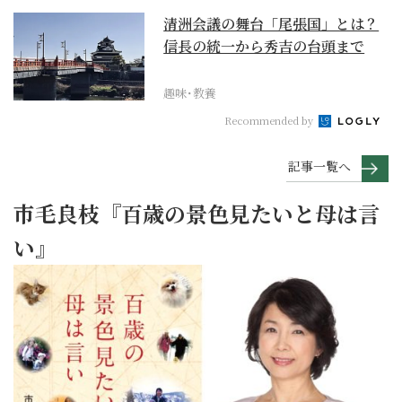
清洲会議の舞台「尾張国」とは？
信長の統一から秀吉の台頭まで
趣味･教養
Recommended by
記事一覧へ
市毛良枝『百歳の景色見たいと母は言
い』