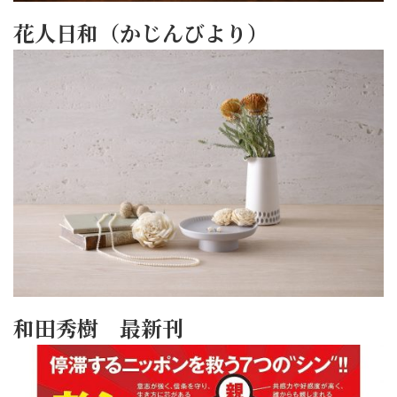
花人日和（かじんびより）
和田秀樹 最新刊