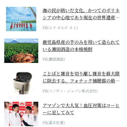
海の民が紡いだ文化。かつてのポリネ
シアの中心地であり現在の世界遺産か
らみえてくる...
PR(エア タヒチ ヌイ)
鹿児島県産の芋のみを用いて造られて
いる濵田酒造の本格焼酎
PR(濵田酒造)
ことばと雑音を切り離し雑音を最大限
に除去する、フォナック補聴器の最上
位モデル
PR(ソノヴァ・ジャパン株式会社)
アマゾンで大人気！血圧対策はコーヒ
ーに足してみて
PR(森永乳業)