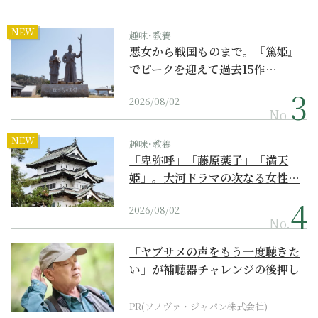
NEW
趣味･教養
悪女から戦国ものまで。『篤姫』
でピークを迎えて過去15作…
2026/08/02
No.
NEW
趣味･教養
「卑弥呼」「藤原薬子」「満天
姫」。大河ドラマの次なる女性…
2026/08/02
No.
「ヤブサメの声をもう一度聴きた
い」が補聴器チャレンジの後押し
に
PR(ソノヴァ・ジャパン株式会社)