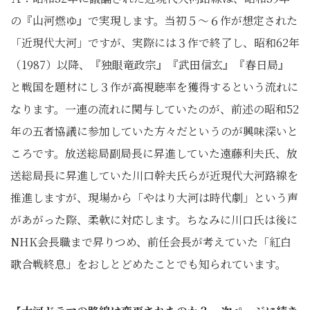
の『山河燃ゆ』で実現します。当初５～６作が想定された
「近現代大河」ですが、実際には３作で終了し、昭和62年
（1987）以降、『独眼竜政宗』『武田信玄』『春日局』
と戦国を題材にし３作が高視聴率を獲得するという流れに
なります。一連の流れに関与していたのが、前述の昭和52
年の五者協議に参加していた方々だというのが興味深いと
ころです。放送総局副局長に昇進していた遠藤利夫氏、放
送総局長に昇進していた川口幹夫氏らが近現代大河路線を
推進しますが、現場から「やはり大河は時代劇」という声
があがった際、柔軟に対応します。ちなみに川口氏は後に
NHK会長職まで昇りつめ、前任会長が考えていた「紅白
歌合戦終息」をおしとどめたことでも知られています。