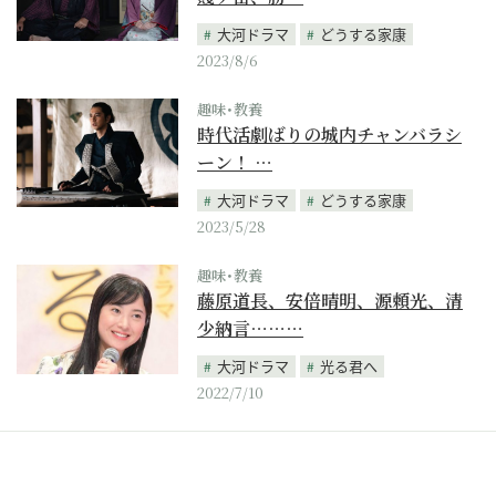
大河ドラマ
どうする家康
2023/8/6
趣味･教養
時代活劇ばりの城内チャンバラシ
ーン！ …
大河ドラマ
どうする家康
2023/5/28
趣味･教養
藤原道長、安倍晴明、源頼光、清
少納言………
大河ドラマ
光る君へ
2022/7/10