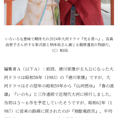
いろいろな意味で期待大の2024年大河ドラマ『光る君へ』。吉高
由里子さん扮する紫式部と柄本佑さん演じる藤原道長の物語だ。
（C）NHK
編集者Ａ（以下Ａ）：前回、徳川家康が主人公になった大
河ドラマは昭和58年（1983）の『徳川家康』ですが、大
河ドラマはその翌年の昭和59年から『山河燃ゆ』『春の波
濤』『いのち』と三作連続で近現代大河に移行しました。
当初は５～６作を予定していたそうですが、昭和62年（1
987）に従来の路線に戻されたのが『独眼竜政宗』。平均