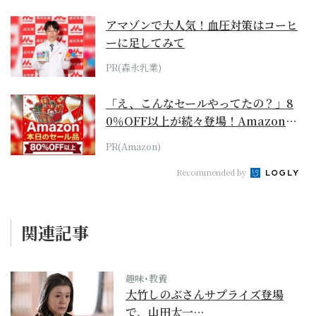
アマゾンで大人気！血圧対策はコーヒ
ーに足してみて
PR(森永乳業)
「え、こんなセールやってたの？」8
0％OFF以上が続々登場！Amazonの
本気が...
PR(Amazon)
Recommended by
関連記事
趣味･教養
大竹しのぶさんサプライズ登場
で、山田太一…