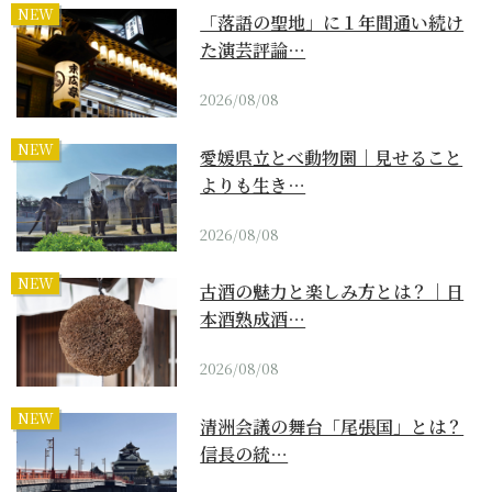
NEW
「落語の聖地」に１年間通い続け
た演芸評論…
2026/08/08
NEW
愛媛県立とべ動物園｜見せること
よりも生き…
2026/08/08
NEW
古酒の魅力と楽しみ方とは？｜日
本酒熟成酒…
2026/08/08
NEW
清洲会議の舞台「尾張国」とは？
信長の統…