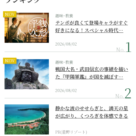
NEW
趣味･教養
テンポが良くて登場キャラがすぐ
好きになる！スペシャル時代…
2026/08/02
No.
NEW
趣味･教養
戦国大名・武田信玄の事績を描い
た『甲陽軍鑑』が国を滅ぼす…
2026/08/02
No.
静かな波のせせらぎと、満天の星
が広がり、くつろぎを体感できる
『西表島ホテル by...
PR(星野リゾート)