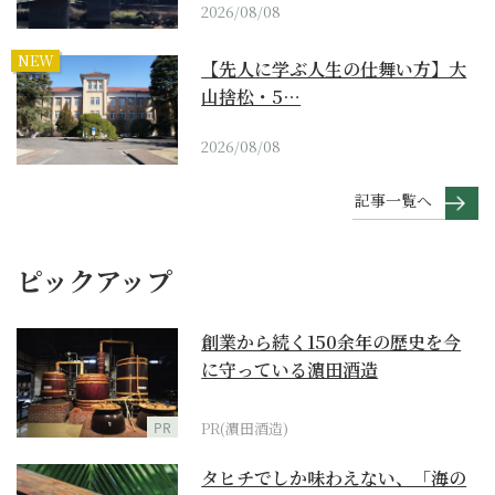
2026/08/08
NEW
【先人に学ぶ人生の仕舞い方】大
山捨松・5…
2026/08/08
記事一覧へ
ピックアップ
創業から続く150余年の歴史を今
に守っている濵田酒造
PR
PR(濵田酒造)
タヒチでしか味わえない、「海の