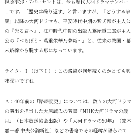
視聴率39・7パーセントは、今も歴代大河ドラマナンバー
１です。「歴史は繰り返す」と言いますが、『どうする家
康』以降の大河ドラマも、平安時代中期の紫式部が主人公
の『光る君へ』、江戸時代中期の出版人蔦屋重三郎が主人
公の『べらぼう～蔦重栄華乃夢噺～』と、従来の戦国・幕
末路線から脱する形になっています。
ライターＩ（以下Ｉ）：この路線が何年続くのかとても興
味深いですね。
Ａ：40年前の「路線変更」については、数々の大河ドラマ
の演出を担当した大原誠氏の著書『NHK大河ドラマの歳
月』（日本放送協会出版）や『大河ドラマの50年』（鈴木
嘉一著 中央公論新社）などの書籍でその経緯が語られて