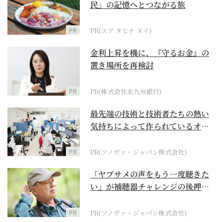
民」の記憶へとつながる旅
PR
PR(エア タヒチ ヌイ)
金利上昇を機に、『守るお金』の
置き場所を再検討
PR
PR(株式会社北九州銀行)
最先端の技術と技術者たちの熱い
気持ちによって作られているオー
ダーメイド補聴器
PR
PR(ソノヴァ・ジャパン株式会社)
「ヤブサメの声をもう一度聴きた
い」が補聴器チャレンジの後押し
に
PR
PR(ソノヴァ・ジャパン株式会社)