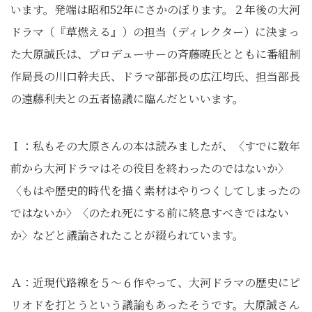
います。発端は昭和52年にさかのぼります。２年後の大河
ドラマ（『草燃える』）の担当（ディレクター）に決まっ
た大原誠氏は、プロデューサーの斉藤暁氏とともに番組制
作局長の川口幹夫氏、ドラマ部部長の広江均氏、担当部長
の遠藤利夫との五者協議に臨んだといいます。
Ｉ：私もその大原さんの本は読みましたが、〈すでに数年
前から大河ドラマはその役目を終わったのではないか〉
〈もはや歴史的時代を描く素材はやりつくしてしまったの
ではないか〉〈のたれ死にする前に終息すべきではない
か〉などと議論されたことが綴られています。
Ａ：近現代路線を５～６作やって、大河ドラマの歴史にピ
リオドを打とうという議論もあったそうです。大原誠さん