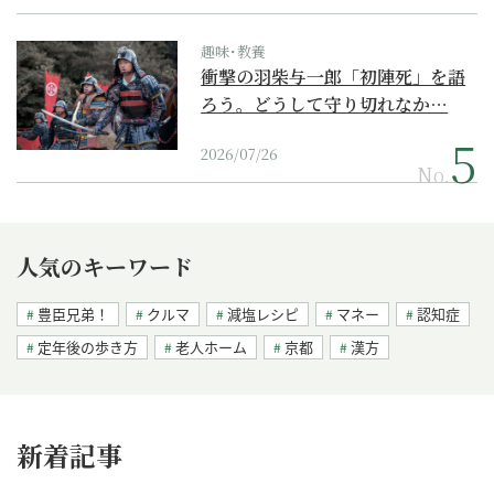
趣味･教養
衝撃の羽柴与一郎「初陣死」を語
ろう。どうして守り切れなか…
2026/07/26
No.
人気のキーワード
豊臣兄弟！
クルマ
減塩レシピ
マネー
認知症
定年後の歩き方
老人ホーム
京都
漢方
新着記事