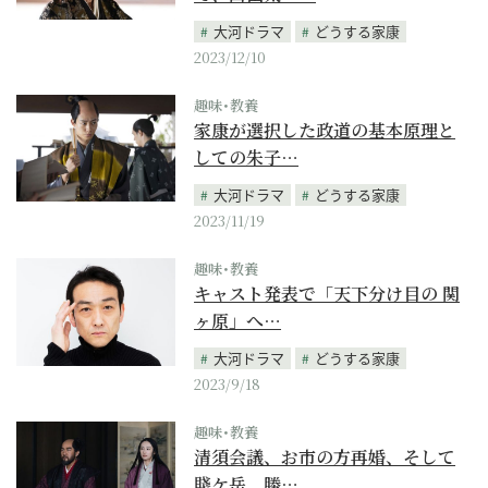
大河ドラマ
どうする家康
2023/12/10
趣味･教養
家康が選択した政道の基本原理と
しての朱子…
大河ドラマ
どうする家康
2023/11/19
趣味･教養
キャスト発表で「天下分け目の 関
ヶ原」へ…
大河ドラマ
どうする家康
2023/9/18
趣味･教養
清須会議、お市の方再婚、そして
賤ケ岳、勝…