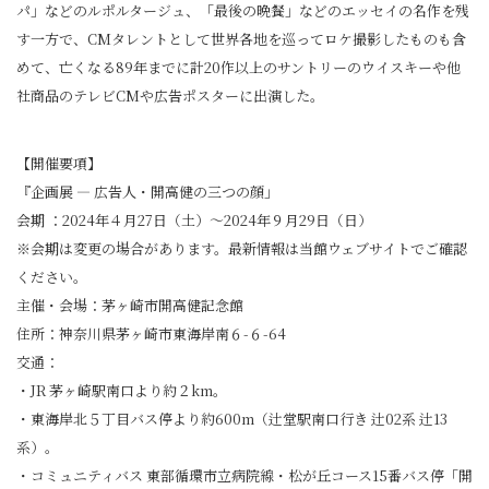
パ」などのルポルタージュ、「最後の晩餐」などのエッセイの名作を残
す一方で、CMタレントとして世界各地を巡ってロケ撮影したものも含
めて、亡くなる89年までに計20作以上のサントリーのウイスキーや他
社商品のテレビCMや広告ポスターに出演した。
【開催要項】
『企画展 ― 広告人・開高健の三つの顔」
会期 ：2024年４月27日（土）～2024年９月29日（日）
※会期は変更の場合があります。最新情報は当館ウェブサイトでご確認
ください。
主催・会場：茅ヶ崎市開高健記念館
住所：神奈川県茅ヶ崎市東海岸南６-６-64
交通：
・JR 茅ヶ崎駅南口より約２km。
・東海岸北５丁目バス停より約600m（辻堂駅南口行き 辻02系 辻13
系）。
・コミュニティバス 東部循環市立病院線・松が丘コース15番バス停「開