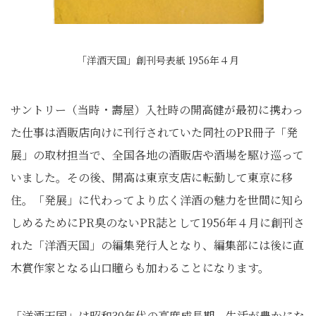
「洋酒天国」創刊号表紙 1956年４月
サントリー（当時・壽屋）入社時の開高健が最初に携わっ
た仕事は酒販店向けに刊行されていた同社のPR冊子「発
展」の取材担当で、全国各地の酒販店や酒場を駆け巡って
いました。その後、開高は東京支店に転勤して東京に移
住。「発展」に代わってより広く洋酒の魅力を世間に知ら
しめるためにPR臭のないPR誌として1956年４月に創刊さ
れた「洋酒天国」の編集発行人となり、編集部には後に直
木賞作家となる山口瞳らも加わることになります。
「洋酒天国」は昭和30年代の高度成⾧期、生活が豊かにな