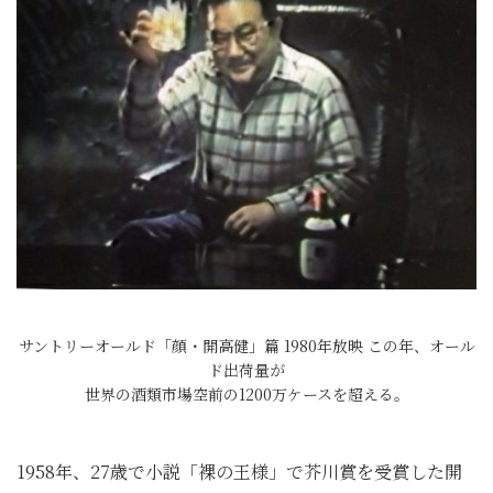
サントリーオールド「顔・開高健」篇 1980年放映 この年、オール
ド出荷量が
世界の酒類市場空前の1200万ケースを超える。
1958年、27歳で小説「裸の王様」で芥川賞を受賞した開