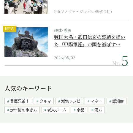
ダーメイド補聴器
PR(ソノヴァ・ジャパン株式会社)
NEW
趣味･教養
戦国大名・武田信玄の事績を描い
た『甲陽軍鑑』が国を滅ぼす…
2026/08/02
No.
人気のキーワード
豊臣兄弟！
クルマ
減塩レシピ
マネー
認知症
定年後の歩き方
老人ホーム
京都
漢方