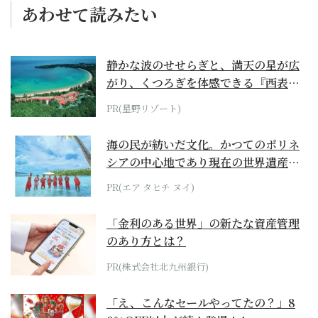
あわせて読みたい
静かな波のせせらぎと、満天の星が広
がり、くつろぎを体感できる『西表島
ホテル by...
PR(星野リゾート)
海の民が紡いだ文化。かつてのポリネ
シアの中心地であり現在の世界遺産か
らみえてくる...
PR(エア タヒチ ヌイ)
「金利のある世界」の新たな資産管理
のあり方とは？
PR(株式会社北九州銀行)
「え、こんなセールやってたの？」8