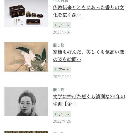
花人日和
仏教伝来とともにあった香りの文
化を広く深…
アート
2023/1/16
催し物
家康も好んだ、美しくも気高い鷹
の姿を絵画…
アート
2022/11/11
催し物
文学に捧げた短くも清冽な24年の
生涯【企…
アート
2022/9/26