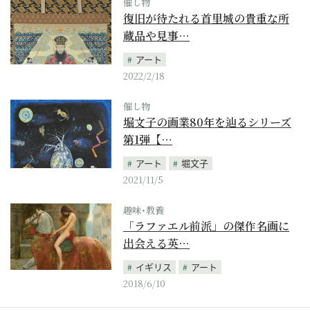
催し物
復旧が待たれる首里城の貴重な所
蔵品や見事…
アート
2022/2/18
催し物
堀文子の画業80年を辿るシリーズ
第1弾【…
アート
堀文子
2021/11/5
趣味･教養
「ラファエル前派」の傑作名画に
出会える英…
イギリス
アート
2018/6/10