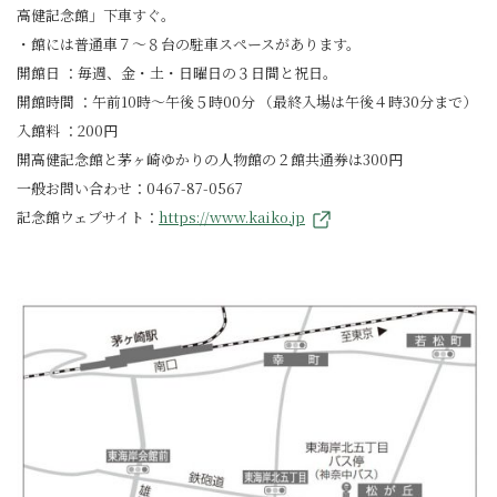
高健記念館」下車すぐ。
・館には普通車７～８台の駐車スペースがあります。
開館日 ：毎週、金・土・日曜日の３日間と祝日。
開館時間 ：午前10時～午後５時00分 （最終入場は午後４時30分まで）
入館料 ：200円
開高健記念館と茅ヶ崎ゆかりの人物館の２館共通券は300円
一般お問い合わせ：0467-87-0567
記念館ウェブサイト：
https://www.kaiko.jp