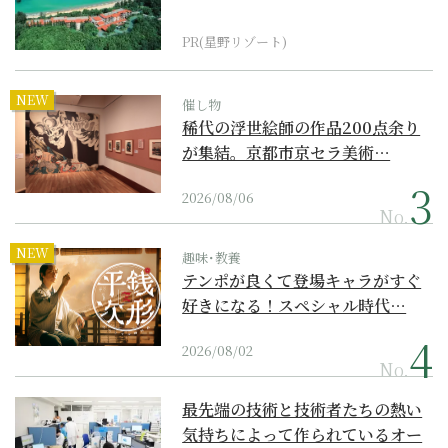
『西表島ホテル by...
PR(星野リゾート)
NEW
催し物
稀代の浮世絵師の作品200点余り
が集結。京都市京セラ美術…
2026/08/06
No.
NEW
趣味･教養
テンポが良くて登場キャラがすぐ
好きになる！スペシャル時代…
2026/08/02
No.
最先端の技術と技術者たちの熱い
気持ちによって作られているオー