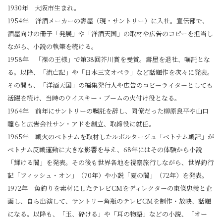
1930年 大阪市生まれ。
1954年 洋酒メーカーの壽屋（現・サントリー）に入社。宣伝部で、
酒屋向けの冊子「発展」や「洋酒天国」の取材や広告のコピーを担当し
ながら、小説の執筆を続ける。
1958年 「裸の王様」で第38回芥川賞を受賞。壽屋を退社、嘱託とな
る。以降、「流亡記」や「日本三文オペラ」など話題作を次々に発表。
その間も、「洋酒天国」の編集発行人や広告のコピーライターとしても
活躍を続け、当時のウイスキー・ブームの火付け役となる。
1964年 前年にサントリーの嘱託を辞し、同僚だった柳原良平や山口
瞳らと広告会社サン・アドを創立、取締役に就任。
1965年 戦火のベトナムを取材したルポルタージュ「ベトナム戦記」が
ベトナム反戦運動に大きな影響を与え、68年にはその体験から小説
「輝ける闇」を発表。その後も世界各地を視察旅行しながら、世界釣行
記「フィッシュ・オン」（70年）や小説「夏の闇」（72年）を発表。
1972年 魚釣りを素材にしたテレビCMをディレクターの東條忠義と企
画し、自ら出演して、サントリー角瓶のテレビCMを制作・放映、話題
になる。以降も、「玉、砕ける」や「耳の物語」などの小説、「オー