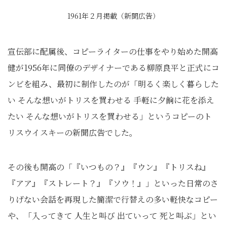
1961年２月掲載（新聞広告）
宣伝部に配属後、コピーライターの仕事をやり始めた開高
健が1956年に同僚のデザイナーである柳原良平と正式にコ
ンビを組み、最初に制作したのが「明るく楽しく暮らした
い そんな想いがトリスを買わせる 手軽に夕餉に花を添え
たい そんな想いがトリスを買わせる」というコピーのト
リスウイスキーの新聞広告でした。
その後も開高の「『いつもの？』『ウン』『トリスね』
『アア』『ストレート？』『ソウ！』」といった日常のさ
りげない会話を再現した簡潔で行替えの多い軽快なコピー
や、「入ってきて 人生と叫び 出ていって 死と叫ぶ」とい