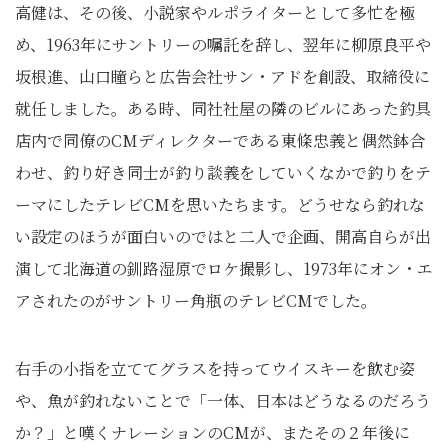
高健は、その後、小説家やルポライターとして多忙を極
め、1963年にサントリーの嘱託を辞し、翌年に柳原良平や
坂根進、山口瞳らと広告会社サン・アドを創設、取締役に
就任しました。ある時、同社社屋の隣のビルにあった釣具
店内で同僚のCMディレクターである東條忠義と偶然鉢合
わせ、釣り好き同士が釣り談義をしていくなかで釣りをテ
ーマにしたテレビCMを思いたちます。どうせなら釣れな
い設定のほうが面白いのではと二人で企画、開高自らが出
演して北海道の釧路湿原でロケ撮影し、1973年にオン・エ
アされたのがサントリー角瓶のテレビCMでした。
右手の小指を立ててグラスを持ってウイスキーを飲む姿
や、魚が釣れないことで「一体、日本はどうなるのだろう
か？」と嘆くナレーションのCMが、またその２年後に