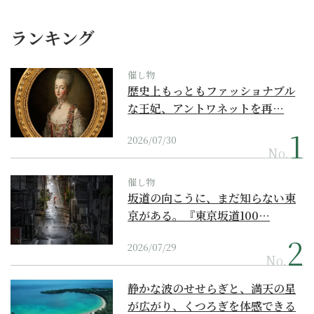
ランキング
催し物
歴史上もっともファッショナブル
な王妃、アントワネットを再…
2026/07/30
No.
催し物
坂道の向こうに、まだ知らない東
京がある。『東京坂道100…
2026/07/29
No.
静かな波のせせらぎと、満天の星
が広がり、くつろぎを体感できる