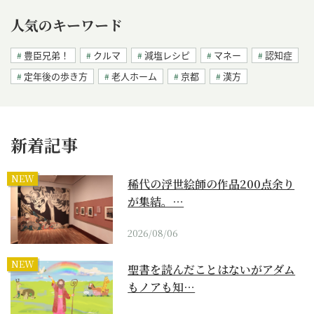
人気のキーワード
豊臣兄弟！
クルマ
減塩レシピ
マネー
認知症
定年後の歩き方
老人ホーム
京都
漢方
新着記事
NEW
稀代の浮世絵師の作品200点余り
が集結。…
2026/08/06
NEW
聖書を読んだことはないがアダム
もノアも知…