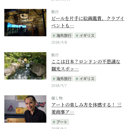
旅行
ビールを片手に絵画鑑賞、クラブイ
ベントも…
海外旅行
イギリス
2018/9/8
旅行
ここは日本？ロンドンの不思議な
観光スポッ…
海外旅行
イギリス
2018/9/7
催し物
アートの楽しみ方を体感する！ 三
菱商事ア…
アート
2018/9/1