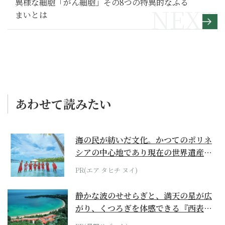
異様な細胞「がん細胞」その8つの特異的なふる
まいとは
あわせて読みたい
海の民が紡いだ文化。かつてのポリネ
シアの中心地であり現在の世界遺産か
らみえてくる...
PR(エア タヒチ ヌイ)
静かな波のせせらぎと、満天の星が広
がり、くつろぎを体感できる『西表島
ホテル by...