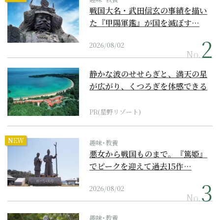
戦国大名・武田信玄の事績を描い
た『甲陽軍鑑』が国を滅ぼす…
2026/08/02
No.
静かな波のせせらぎと、満天の星
が広がり、くつろぎを体感できる
『西表島ホテル by...
PR(星野リゾート)
NEW
趣味･教養
悪女から戦国ものまで。『篤姫』
でピークを迎えて過去15作…
2026/08/02
No.
趣味･教養