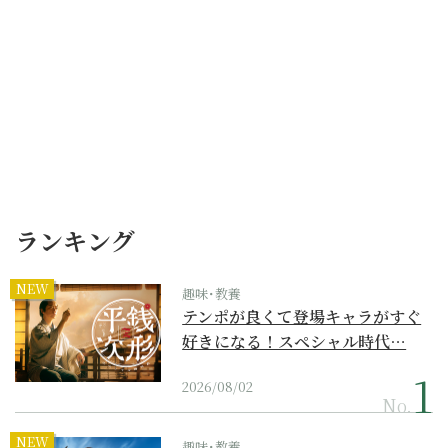
ランキング
NEW
趣味･教養
テンポが良くて登場キャラがすぐ
好きになる！スペシャル時代…
2026/08/02
No.
NEW
趣味･教養