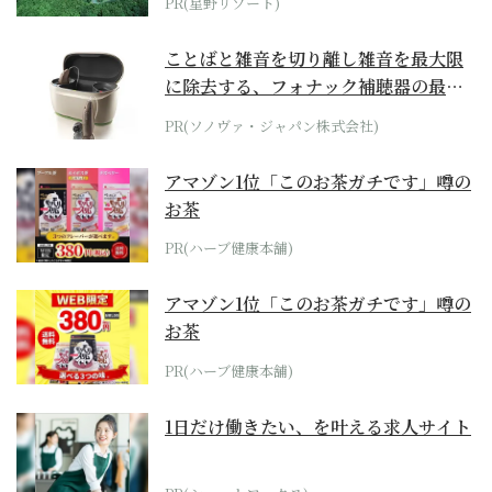
PR(星野リゾート)
ことばと雑音を切り離し雑音を最大限
に除去する、フォナック補聴器の最上
位モデル
PR(ソノヴァ・ジャパン株式会社)
アマゾン1位「このお茶ガチです」噂の
お茶
PR(ハーブ健康本舗)
アマゾン1位「このお茶ガチです」噂の
お茶
PR(ハーブ健康本舗)
1日だけ働きたい、を叶える求人サイト