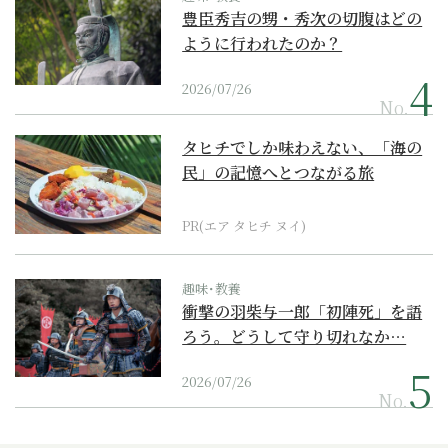
豊臣秀吉の甥・秀次の切腹はどの
ように行われたのか？
2026/07/26
No.
タヒチでしか味わえない、「海の
民」の記憶へとつながる旅
PR(エア タヒチ ヌイ)
趣味･教養
衝撃の羽柴与一郎「初陣死」を語
ろう。どうして守り切れなか…
2026/07/26
No.