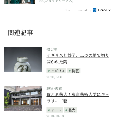
PR(ショットワークス)
Recommended by
関連記事
催し物
イギリスと益子、二つの地で切り
開かれた陶…
イギリス
陶芸
2020/8/31
趣味･教養
買える藝大！東京藝術大学にギャ
ラリー「藝…
アート
芸大
2018/10/10