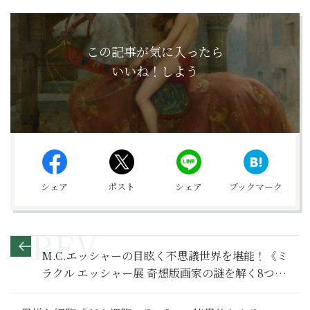
この記事が気に入ったら
いいね！しよう
シェア
ポスト
シェア
ブックマーク
M.C.エッシャーの目眩く不思議世界を堪能！《ミ
ラクル エッシャー展 奇想版画家の謎を解く8つの
鍵》