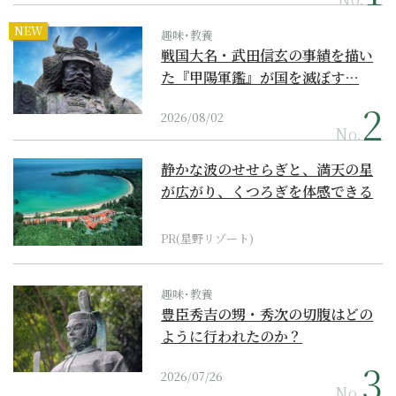
NEW
趣味･教養
戦国大名・武田信玄の事績を描い
た『甲陽軍鑑』が国を滅ぼす…
2026/08/02
No.
静かな波のせせらぎと、満天の星
が広がり、くつろぎを体感できる
『西表島ホテル by...
PR(星野リゾート)
趣味･教養
豊臣秀吉の甥・秀次の切腹はどの
ように行われたのか？
2026/07/26
No.