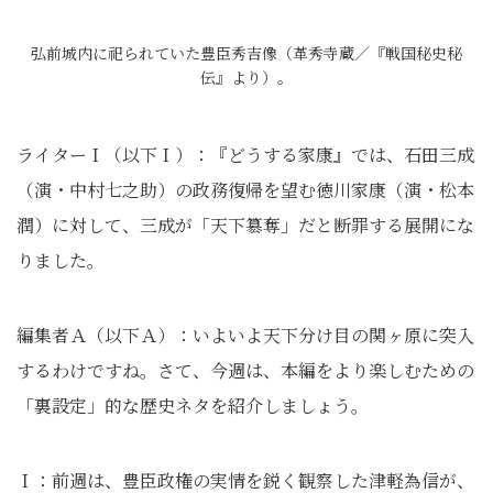
弘前城内に祀られていた豊臣秀吉像（革秀寺蔵／『戦国秘史秘
伝』より）。
ライターＩ（以下Ｉ）：『どうする家康』では、石田三成
（演・中村七之助）の政務復帰を望む徳川家康（演・松本
潤）に対して、三成が「天下簒奪」だと断罪する展開にな
りました｡
編集者Ａ（以下Ａ）：いよいよ天下分け目の関ヶ原に突入
するわけですね。さて、今週は、本編をより楽しむための
「裏設定」的な歴史ネタを紹介しましょう。
Ｉ：前週は、豊臣政権の実情を鋭く観察した津軽為信が、