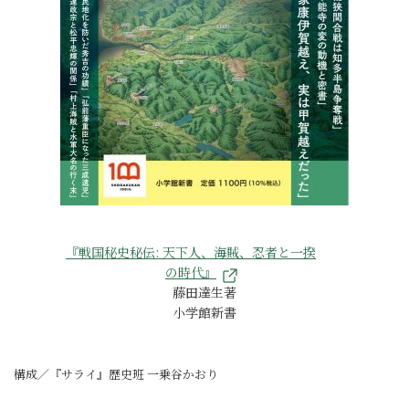
『戦国秘史秘伝: 天下人、海賊、忍者と一揆
の時代』
藤田達生著
小学館新書
構成／『サライ』歴史班 一乗谷かおり