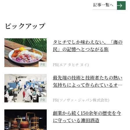
記事一覧へ
ピックアップ
タヒチでしか味わえない、「海の
民」の記憶へとつながる旅
PR
PR(エア タヒチ ヌイ)
最先端の技術と技術者たちの熱い
気持ちによって作られているオー
ダーメイド補聴器
PR
PR(ソノヴァ・ジャパン株式会社)
創業から続く150余年の歴史を今
に守っている濵田酒造