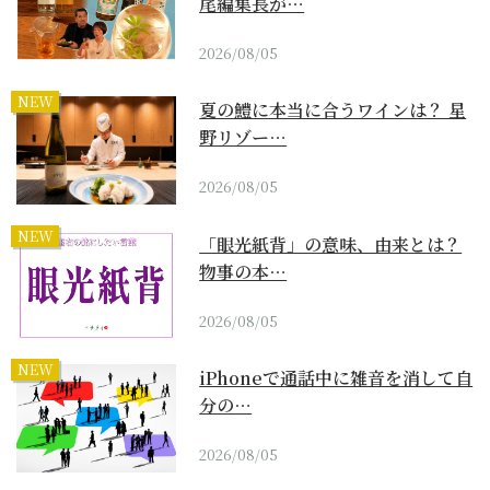
尾編集長が…
2026/08/05
NEW
夏の鱧に本当に合うワインは？ 星
野リゾー…
2026/08/05
NEW
「眼光紙背」の意味、由来とは？
物事の本…
2026/08/05
NEW
iPhoneで通話中に雑音を消して自
分の…
2026/08/05