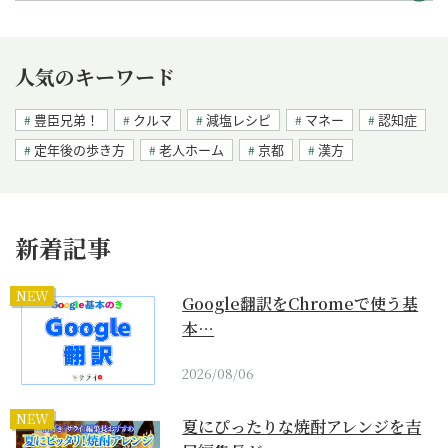
人気のキーワード
豊臣兄弟！
クルマ
減塩レシピ
マネー
認知症
定年後の歩き方
老人ホーム
京都
漢方
新着記事
NEW
Google翻訳をChromeで使う基
本…
2026/08/06
NEW
夏にぴったりな焼酎アレンジを吉