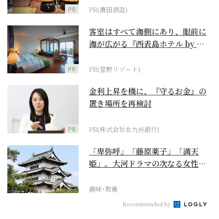
PR
PR(濵田酒造)
客室はすべて海側にあり、眼前に
海が広がる『西表島ホテル by 星
野リゾート』
PR
PR(星野リゾート)
金利上昇を機に、『守るお金』の
置き場所を再検討
PR
PR(株式会社北九州銀行)
「卑弥呼」「藤原薬子」「満天
姫」。大河ドラマの次なる女性主
人公を勝手に考察【豊臣...
趣味･教養
Recommended by