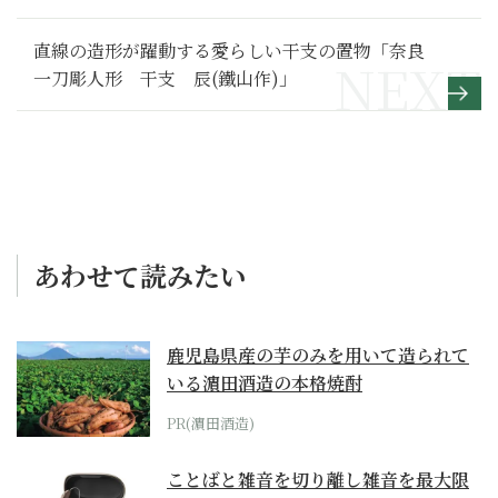
【どうする家康 満喫リポート】41
直線の造形が躍動する愛らしい干支の置物「奈良
一刀彫人形 干支 辰(鐵山作)」
あわせて読みたい
鹿児島県産の芋のみを用いて造られて
いる濵田酒造の本格焼酎
PR(濵田酒造)
ことばと雑音を切り離し雑音を最大限