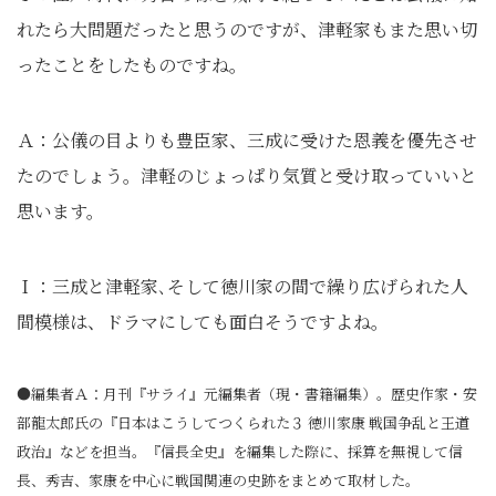
れたら大問題だったと思うのですが、津軽家もまた思い切
ったことをしたものですね。
Ａ：公儀の目よりも豊臣家、三成に受けた恩義を優先させ
たのでしょう。津軽のじょっぱり気質と受け取っていいと
思います。
Ｉ：三成と津軽家､そして徳川家の間で繰り広げられた人
間模様は、ドラマにしても面白そうですよね。
●編集者Ａ：月刊『サライ』元編集者（現・書籍編集）。歴史作家・安
部龍太郎氏の『日本はこうしてつくられた３ 徳川家康 戦国争乱と王道
政治』などを担当。『信長全史』を編集した際に、採算を無視して信
長、秀吉、家康を中心に戦国関連の史跡をまとめて取材した。