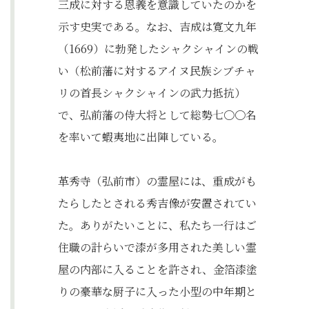
三成に対する恩義を意識していたのかを
示す史実である。なお、吉成は寛文九年
（1669）に勃発したシャクシャインの戦
い（松前藩に対するアイヌ民族シブチャ
リの首長シャクシャインの武力抵抗）
で、弘前藩の侍大将として総勢七〇〇名
を率いて蝦夷地に出陣している。
革秀寺（弘前市）の霊屋には、重成がも
たらしたとされる秀吉像が安置されてい
た。ありがたいことに、私たち一行はご
住職の計らいで漆が多用された美しい霊
屋の内部に入ることを許され、金箔漆塗
りの豪華な厨子に入った小型の中年期と