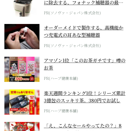
に除去する、フォナック補聴器の最上
位モデル
PR(ソノヴァ・ジャパン株式会社)
オーダーメイドで製作する、高機能か
つ充電式の耳あな型補聴器
PR(ソノヴァ・ジャパン株式会社)
アマゾン1位「このお茶ガチです」噂の
お茶
PR(ハーブ健康本舗)
楽天週間ランキング1位！シリーズ累計
3億包のスッキリ茶。380円でお試し
PR(ハーブ健康本舗)
「え、こんなセールやってたの？」8