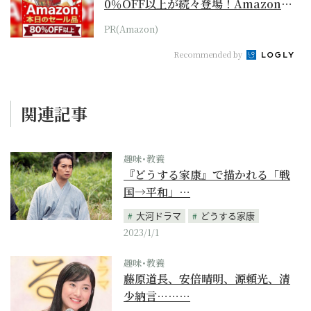
0％OFF以上が続々登場！Amazonの
本気が...
PR(Amazon)
Recommended by
関連記事
趣味･教養
『どうする家康』で描かれる「戦
国→平和」…
大河ドラマ
どうする家康
2023/1/1
趣味･教養
藤原道長、安倍晴明、源頼光、清
少納言………