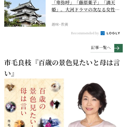
「卑弥呼」「藤原薬子」「満天
姫」。大河ドラマの次なる女性主
人公を勝手に考察【豊臣...
趣味･教養
Recommended by
記事一覧へ
市毛良枝『百歳の景色見たいと母は言
い』