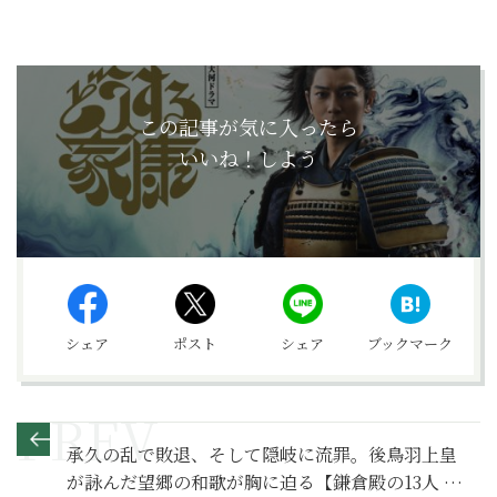
この記事が気に入ったら
いいね！しよう
シェア
ポスト
シェア
ブックマーク
承久の乱で敗退、そして隠岐に流罪。後鳥羽上皇
が詠んだ望郷の和歌が胸に迫る【鎌倉殿の13人 満