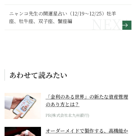
喫リポート】後鳥羽上皇 隠岐流罪編
ニャンコ先生の開運星占い（12/19～12/25）牡羊
座、牡牛座、双子座、蟹座編
あわせて読みたい
「金利のある世界」の新たな資産管理
のあり方とは？
PR(株式会社北九州銀行)
オーダーメイドで製作する、高機能か