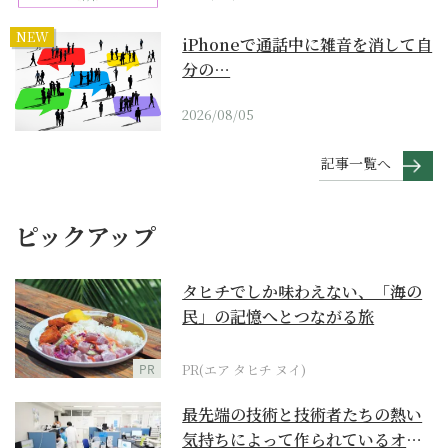
NEW
iPhoneで通話中に雑音を消して自
分の…
2026/08/05
記事一覧へ
ピックアップ
タヒチでしか味わえない、「海の
民」の記憶へとつながる旅
PR
PR(エア タヒチ ヌイ)
最先端の技術と技術者たちの熱い
気持ちによって作られているオー