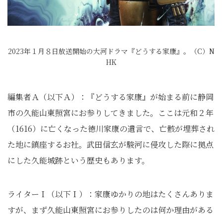
2023年１月８日放送開始の大河ドラマ『どうする家康』。（C）N
HK
編集者Ａ（以下Ａ）：『どうする家康』が始まる前に静岡
市の久能山東照宮にお参りしてきました。ここは元和２年
（1616）に亡くなった徳川家康の遺言で、亡骸が埋葬され
た地に鎮座するお社。武田信玄が駿河に侵攻した際に拠点
にした久能城跡という歴史もあります。
ライターＩ（以下Ｉ）：家康ゆかりの地はたくさんありま
すが、まず久能山東照宮にお参りしたのは何か理由がある