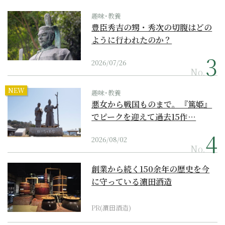
趣味･教養
豊臣秀吉の甥・秀次の切腹はどの
ように行われたのか？
2026/07/26
No.
NEW
趣味･教養
悪女から戦国ものまで。『篤姫』
でピークを迎えて過去15作…
2026/08/02
No.
創業から続く150余年の歴史を今
に守っている濵田酒造
PR(濵田酒造)