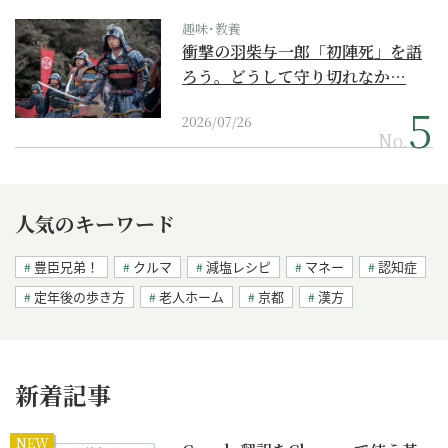
趣味･教養
衝撃の羽柴与一郎「初陣死」を語
ろう。どうして守り切れなか…
2026/07/26
No.
人気のキーワード
豊臣兄弟！
クルマ
減塩レシピ
マネー
認知症
定年後の歩き方
老人ホーム
京都
漢方
新着記事
NEW