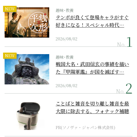
NEW
趣味･教養
テンポが良くて登場キャラがすぐ
好きになる！スペシャル時代…
2026/08/02
No.
NEW
趣味･教養
戦国大名・武田信玄の事績を描い
た『甲陽軍鑑』が国を滅ぼす…
2026/08/02
No.
ことばと雑音を切り離し雑音を最
大限に除去する、フォナック補聴
器の最上位モデル
PR(ソノヴァ・ジャパン株式会社)