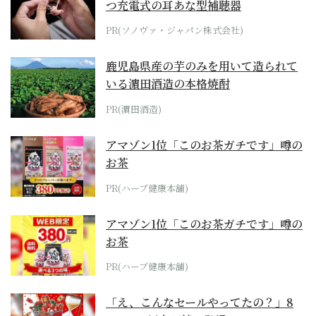
つ充電式の耳あな型補聴器
PR(ソノヴァ・ジャパン株式会社)
鹿児島県産の芋のみを用いて造られて
いる濵田酒造の本格焼酎
PR(濵田酒造)
アマゾン1位「このお茶ガチです」噂の
お茶
PR(ハーブ健康本舗)
アマゾン1位「このお茶ガチです」噂の
お茶
PR(ハーブ健康本舗)
「え、こんなセールやってたの？」8