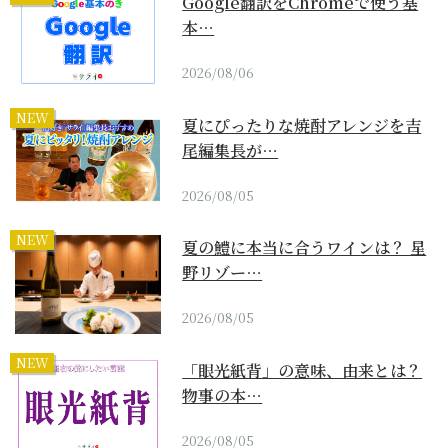
Google翻訳をChromeで使う基
本…
2026/08/06
NEW
夏にぴったりな焼酎アレンジを吉
尾編集長が…
2026/08/05
NEW
夏の鱧に本当に合うワインは？ 星
野リゾー…
2026/08/05
NEW
「眼光紙背」の意味、由来とは？
物事の本…
2026/08/05