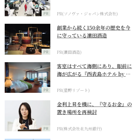
ダーメイド補聴器
PR
PR(ソノヴァ・ジャパン株式会社)
創業から続く150余年の歴史を今
に守っている濵田酒造
PR
PR(濵田酒造)
客室はすべて海側にあり、眼前に
海が広がる『西表島ホテル by 星
野リゾート』
PR
PR(星野リゾート)
金利上昇を機に、『守るお金』の
置き場所を再検討
PR
PR(株式会社北九州銀行)