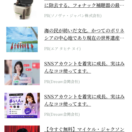
に除去する、フォナック補聴器の最上
位モデル
PR(ソノヴァ・ジャパン株式会社)
海の民が紡いだ文化。かつてのポリネ
シアの中心地であり現在の世界遺産か
らみえてくる...
PR(エア タヒチ ヌイ)
SNSアカウントを着実に成長。実はみ
んなココ使ってます。
PR(Dreaw合同会社)
SNSアカウントを着実に成長。実はみ
んなココ使ってます。
PR(Dreaw合同会社)
【今すぐ無料】マイケル・ジャクソン