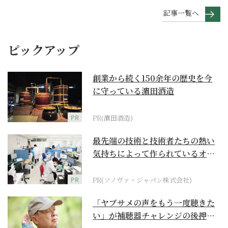
記事一覧へ
ピックアップ
創業から続く150余年の歴史を今
に守っている濵田酒造
PR
PR(濵田酒造)
最先端の技術と技術者たちの熱い
気持ちによって作られているオー
ダーメイド補聴器
PR
PR(ソノヴァ・ジャパン株式会社)
「ヤブサメの声をもう一度聴きた
い」が補聴器チャレンジの後押し