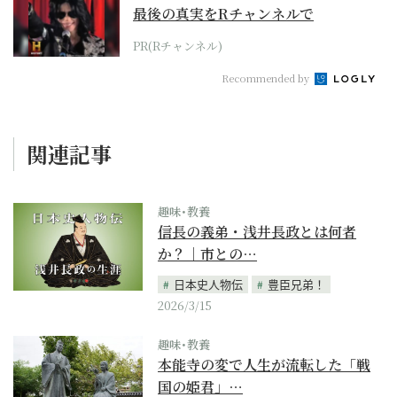
最後の真実をRチャンネルで
PR(Rチャンネル)
Recommended by
関連記事
趣味･教養
信長の義弟・浅井長政とは何者
か？｜市との…
日本史人物伝
豊臣兄弟！
2026/3/15
趣味･教養
本能寺の変で人生が流転した「戦
国の姫君」…