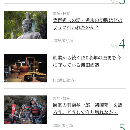
No.
趣味･教養
豊臣秀吉の甥・秀次の切腹はどの
ように行われたのか？
2026/07/26
No.
創業から続く150余年の歴史を今
に守っている濵田酒造
PR(濵田酒造)
趣味･教養
衝撃の羽柴与一郎「初陣死」を語
ろう。どうして守り切れなか…
2026/07/26