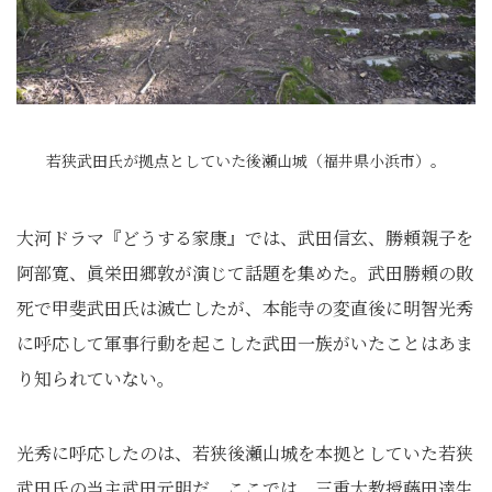
若狭武田氏が拠点としていた後瀬山城（福井県小浜市）。
大河ドラマ『どうする家康』では、武田信玄、勝頼親子を
阿部寛、眞栄田郷敦が演じて話題を集めた。武田勝頼の敗
死で甲斐武田氏は滅亡したが、本能寺の変直後に明智光秀
に呼応して軍事行動を起こした武田一族がいたことはあま
り知られていない。
光秀に呼応したのは、若狭後瀬山城を本拠としていた若狭
武田氏の当主武田元明だ。ここでは、三重大教授藤田達生