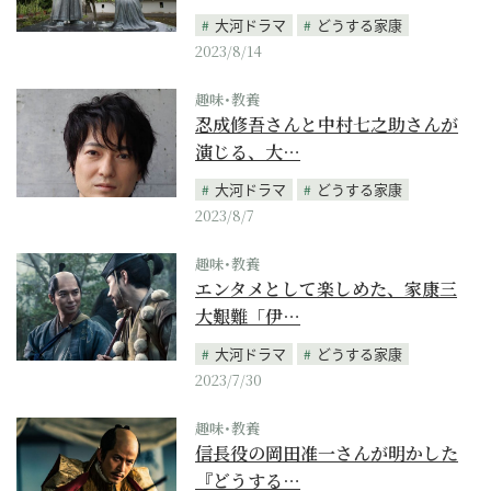
大河ドラマ
どうする家康
2023/8/14
趣味･教養
忍成修吾さんと中村七之助さんが
演じる、大…
大河ドラマ
どうする家康
2023/8/7
趣味･教養
エンタメとして楽しめた、家康三
大艱難「伊…
大河ドラマ
どうする家康
2023/7/30
趣味･教養
信長役の岡田准一さんが明かした
『どうする…