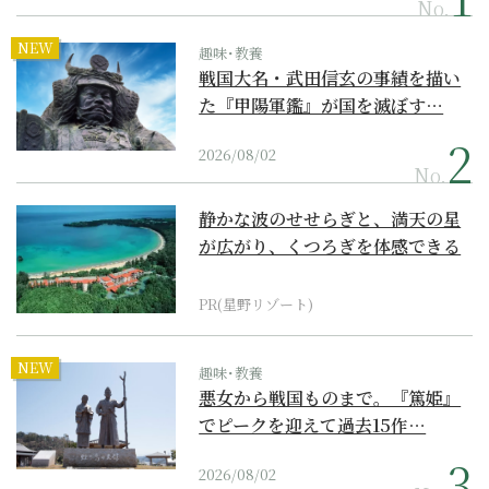
No.
NEW
趣味･教養
戦国大名・武田信玄の事績を描い
た『甲陽軍鑑』が国を滅ぼす…
2026/08/02
No.
静かな波のせせらぎと、満天の星
が広がり、くつろぎを体感できる
『西表島ホテル by...
PR(星野リゾート)
NEW
趣味･教養
悪女から戦国ものまで。『篤姫』
でピークを迎えて過去15作…
2026/08/02