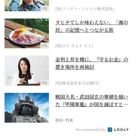
に
PR
PR(ソノヴァ・ジャパン株式会社)
タヒチでしか味わえない、「海の
民」の記憶へとつながる旅
PR
PR(エア タヒチ ヌイ)
金利上昇を機に、『守るお金』の
置き場所を再検討
PR
PR(株式会社北九州銀行)
戦国大名・武田信玄の事績を描い
た『甲陽軍鑑』が国を滅ぼすとし
た大将とは？
趣味･教養
Recommended by