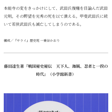
本能寺の変をきっかけにして、武田氏復権を目論んだ武田
元明。その野望を光秀の死を以て潰える。甲斐武田氏に続
いて若狭武田氏も滅亡してしまうのである。
構成／『サライ』歴史班 一乗谷かおり
藤田達生著『戦国秘史秘伝 天下人、海賊、忍者と一揆の
時代』（小学館新書）