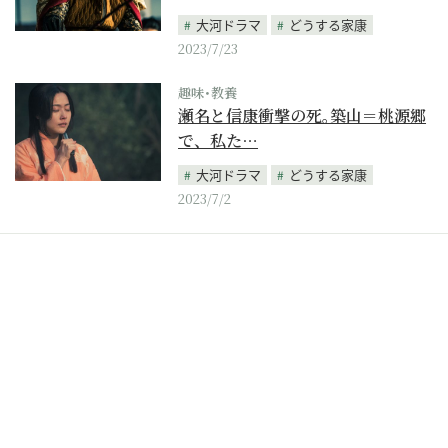
大河ドラマ
どうする家康
2023/7/23
趣味･教養
瀬名と信康衝撃の死｡築山＝桃源郷
で、私た…
大河ドラマ
どうする家康
2023/7/2