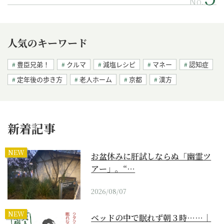
No.
人気のキーワード
豊臣兄弟！
クルマ
減塩レシピ
マネー
認知症
定年後の歩き方
老人ホーム
京都
漢方
新着記事
NEW
お盆休みに肝試しならぬ「幽霊ツ
アー」。“…
2026/08/07
NEW
ベッドの中で眠れず朝３時……｜