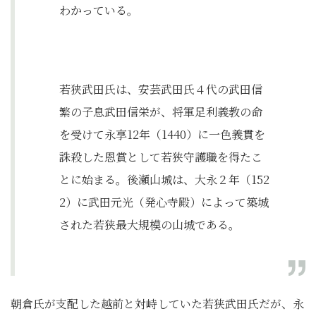
わかっている。
若狭武田氏は、安芸武田氏４代の武田信
繁の子息武田信栄が、将軍足利義教の命
を受けて永享12年（1440）に一色義貫を
誅殺した恩賞として若狭守護職を得たこ
とに始まる。後瀬山城は、大永２年（152
2）に武田元光（発心寺殿）によって築城
された若狭最大規模の山城である。
朝倉氏が支配した越前と対峙していた若狭武田氏だが、永