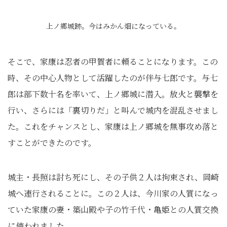
上ノ郷城跡。今はみかん畑になっている。
そこで、家康は忍者の甲賀者に頼ることになります。この
時、その中心人物として活躍したのが伴与七郎です。与七
郎は部下数十名を率いて、上ノ郷城に潜入。放火と襲撃を
行い、さらには「裏切りだ」と叫んで城内を混乱させまし
た。これをチャンスとし、家康は上ノ郷城を無事攻め落と
すことができたのです。
城主・長照は討ち死にし、その子供２人は拘束され、岡崎
城へ連行されることに。この２人は、今川家の人質になっ
ていた家康の妻・築山殿や子の竹千代・亀姫との人質交換
に使われました。