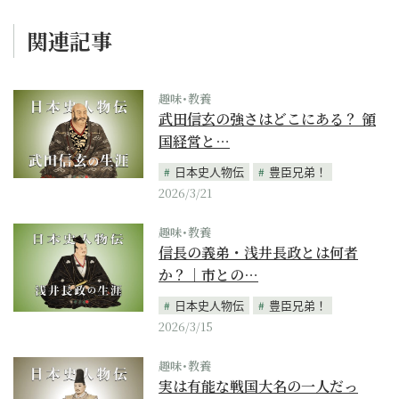
関連記事
趣味･教養
武田信玄の強さはどこにある？ 領
国経営と…
日本史人物伝
豊臣兄弟！
2026/3/21
趣味･教養
信長の義弟・浅井長政とは何者
か？｜市との…
日本史人物伝
豊臣兄弟！
2026/3/15
趣味･教養
実は有能な戦国大名の一人だっ