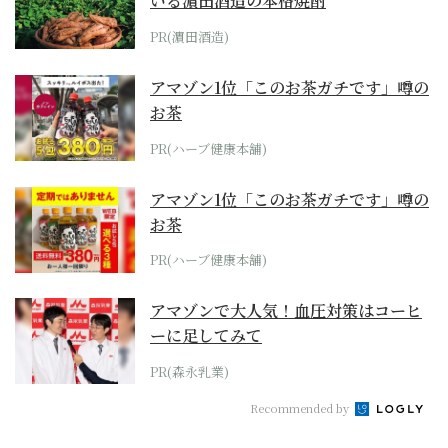
いる濵田酒造の本格焼酎
PR(濵田酒造)
アマゾン1位「このお茶ガチです」噂の
お茶
PR(ハーブ健康本舗)
アマゾン1位「このお茶ガチです」噂の
お茶
PR(ハーブ健康本舗)
アマゾンで大人気！血圧対策はコーヒ
ーに足してみて
PR(森永乳業)
Recommended by