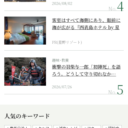
2026/08/02
No.
客室はすべて海側にあり、眼前に
海が広がる『西表島ホテル by 星
野リゾート』
PR(星野リゾート)
趣味･教養
衝撃の羽柴与一郎「初陣死」を語
ろう。どうして守り切れなか…
2026/07/26
No.
人気のキーワード