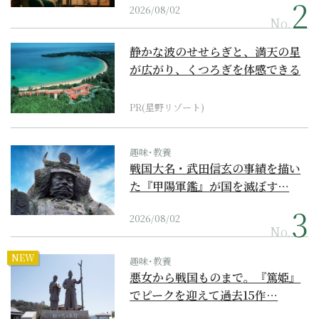
2026/08/02
No.
静かな波のせせらぎと、満天の星
が広がり、くつろぎを体感できる
『西表島ホテル by...
PR(星野リゾート)
趣味･教養
戦国大名・武田信玄の事績を描い
た『甲陽軍鑑』が国を滅ぼす…
2026/08/02
No.
NEW
趣味･教養
悪女から戦国ものまで。『篤姫』
でピークを迎えて過去15作…