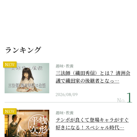
ランキング
NEW
趣味･教養
三法師（織田秀信）とは？ 清洲会
議で織田家の後継者となっ…
2026/08/09
No.
NEW
趣味･教養
テンポが良くて登場キャラがすぐ
好きになる！スペシャル時代…