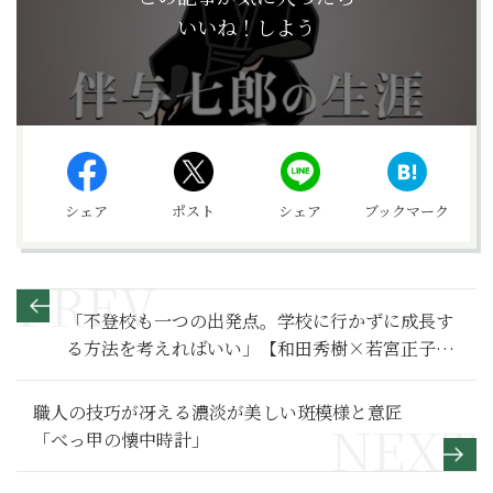
いいね！しよう
シェア
ポスト
シェア
ブックマーク
「不登校も一つの出発点。学校に行かずに成長す
る方法を考えればいい」【和田秀樹×若宮正子
『シン・老人力』対談】５
職人の技巧が冴える濃淡が美しい斑模様と意匠
「べっ甲の懐中時計」