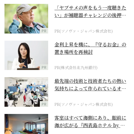
「ヤブサメの声をもう一度聴きた
い」が補聴器チャレンジの後押し
に
PR
PR(ソノヴァ・ジャパン株式会社)
金利上昇を機に、『守るお金』の
置き場所を再検討
PR
PR(株式会社北九州銀行)
最先端の技術と技術者たちの熱い
気持ちによって作られているオー
ダーメイド補聴器
PR
PR(ソノヴァ・ジャパン株式会社)
客室はすべて海側にあり、眼前に
海が広がる『西表島ホテル by 星
野リゾート』