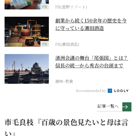
PR
PR(星野リゾート)
創業から続く150余年の歴史を今
に守っている濵田酒造
PR
PR(濵田酒造)
清洲会議の舞台「尾張国」とは？
信長の統一から秀吉の台頭まで
趣味･教養
Recommended by
記事一覧へ
市毛良枝『百歳の景色見たいと母は言
い』