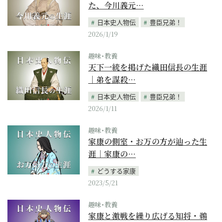
た、今川義元…
日本史人物伝
豊臣兄弟！
2026/1/19
趣味･教養
天下一統を掲げた織田信長の生涯
｜弟を謀殺…
日本史人物伝
豊臣兄弟！
2026/1/11
趣味･教養
家康の側室・お万の方が辿った生
涯｜家康の…
どうする家康
2023/5/21
趣味･教養
家康と激戦を繰り広げる知将・鵜