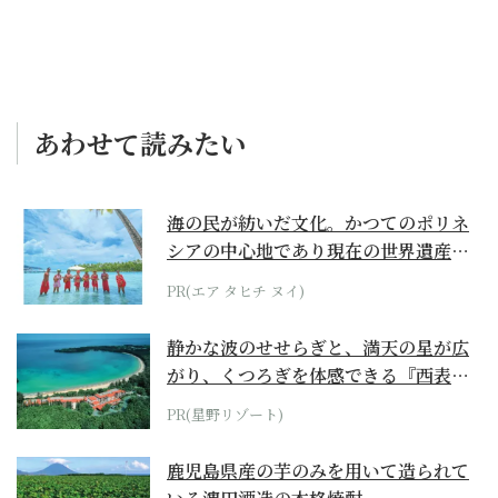
あわせて読みたい
海の民が紡いだ文化。かつてのポリネ
シアの中心地であり現在の世界遺産か
らみえてくる...
PR(エア タヒチ ヌイ)
静かな波のせせらぎと、満天の星が広
がり、くつろぎを体感できる『西表島
ホテル by...
PR(星野リゾート)
鹿児島県産の芋のみを用いて造られて