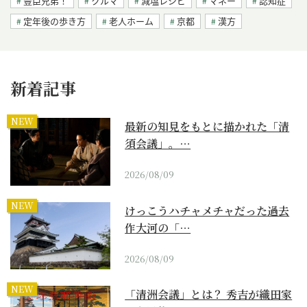
豊臣兄弟！
クルマ
減塩レシピ
マネー
認知症
定年後の歩き方
老人ホーム
京都
漢方
新着記事
NEW
最新の知見をもとに描かれた「清
須会議」。…
2026/08/09
NEW
けっこうハチャメチャだった過去
作大河の「…
2026/08/09
NEW
「清洲会議」とは？ 秀吉が織田家