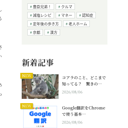
豊臣兄弟！
クルマ
し
減塩レシピ
マネー
認知症
る
定年後の歩き方
老人ホーム
京都
漢方
さ
い
新着記事
NEW
コアラのこと、どこまで
知ってる？ 驚きの…
あ
2026/08/06
っ
NEW
Google翻訳をChrome
で使う基本…
2026/08/06