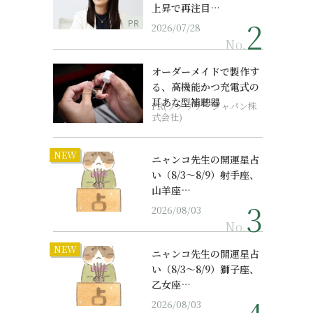
上昇で再注目…
PR
2026/07/28
No.
オーダーメイドで製作す
る、高機能かつ充電式の
耳あな型補聴器
PR(ソノヴァ・ジャパン株
式会社)
NEW
ニャンコ先生の開運星占
い（8/3～8/9）射手座、
山羊座…
2026/08/03
No.
NEW
ニャンコ先生の開運星占
い（8/3～8/9）獅子座、
乙女座…
2026/08/03