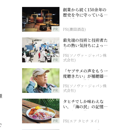
創業から続く150余年の
歴史を今に守っている濵
田酒造
PR
PR(濵田酒造)
最先端の技術と技術者た
ちの熱い気持ちによって
作られているオーダーメ
PR(ソノヴァ・ジャパン株
イド補聴器
PR
式会社)
「ヤブサメの声をもう一
度聴きたい」が補聴器チ
ャレンジの後押しに
PR(ソノヴァ・ジャパン株
PR
式会社)
環
タヒチでしか味わえな
い、「海の民」の記憶へ
とつながる旅
PR
PR(エア タヒチ ヌイ)
で