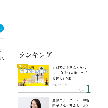
救
ランキング
（8
り
NEW
定期預金金利はどうな
る？ 今後の見通しと「預
け替え」判断…
2026/08/03
No.
金融アナリスト・三井智
映子さんと考える、金利