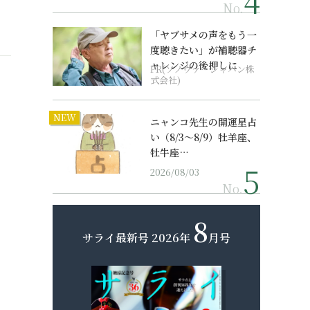
No.
「ヤブサメの声をもう一
度聴きたい」が補聴器チ
ャレンジの後押しに
PR(ソノヴァ・ジャパン株
式会社)
NEW
ニャンコ先生の開運星占
い（8/3～8/9）牡羊座、
牡牛座…
2026/08/03
No.
8
サライ最新号
2026年
月号