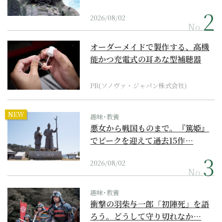
2026/08/02
No.
オーダーメイドで製作する、高機
能かつ充電式の耳あな型補聴器
PR(ソノヴァ・ジャパン株式会社)
NEW
趣味･教養
悪女から戦国ものまで。『篤姫』
でピークを迎えて過去15作…
2026/08/02
No.
趣味･教養
衝撃の羽柴与一郎「初陣死」を語
ろう。どうして守り切れなか…