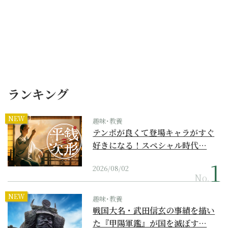
ランキング
NEW
趣味･教養
テンポが良くて登場キャラがすぐ
好きになる！スペシャル時代…
2026/08/02
No.
NEW
趣味･教養
戦国大名・武田信玄の事績を描い
た『甲陽軍鑑』が国を滅ぼす…