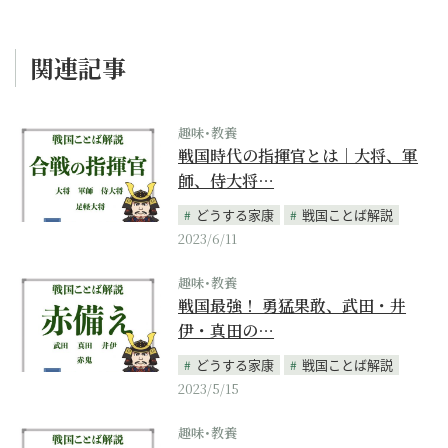
関連記事
趣味･教養
戦国時代の指揮官とは｜大将、軍
師、侍大将…
どうする家康
戦国ことば解説
2023/6/11
趣味･教養
戦国最強！ 勇猛果敢、武田・井
伊・真田の…
どうする家康
戦国ことば解説
2023/5/15
趣味･教養