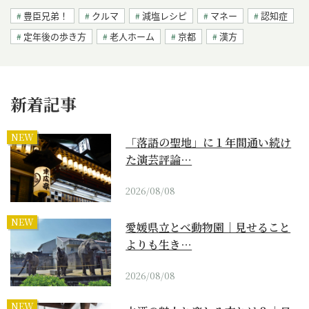
豊臣兄弟！
クルマ
減塩レシピ
マネー
認知症
定年後の歩き方
老人ホーム
京都
漢方
新着記事
NEW
「落語の聖地」に１年間通い続け
た演芸評論…
2026/08/08
NEW
愛媛県立とべ動物園｜見せること
よりも生き…
2026/08/08
NEW