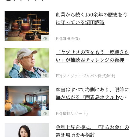
創業から続く150余年の歴史を今
に守っている濵田酒造
PR
PR(濵田酒造)
「ヤブサメの声をもう一度聴きた
い」が補聴器チャレンジの後押し
に
PR
PR(ソノヴァ・ジャパン株式会社)
客室はすべて海側にあり、眼前に
海が広がる『西表島ホテル by 星
野リゾート』
PR
PR(星野リゾート)
金利上昇を機に、『守るお金』の
置き場所を再検討