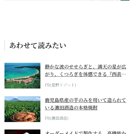
あわせて読みたい
静かな波のせせらぎと、満天の星が広
がり、くつろぎを体感できる『西表島
ホテル by...
PR(星野リゾート)
鹿児島県産の芋のみを用いて造られて
いる濵田酒造の本格焼酎
PR(濵田酒造)
オーダーメイドで製作する、高機能か