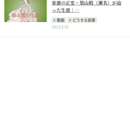
家康の正室・築山殿（瀬名）が辿
った生涯｜…
動画
どうする家康
2023/1/15