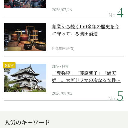
2026/07/26
No.
創業から続く150余年の歴史を今
に守っている濵田酒造
PR(濵田酒造)
NEW
趣味･教養
「卑弥呼」「藤原薬子」「満天
姫」。大河ドラマの次なる女性…
2026/08/02
No.
人気のキーワード