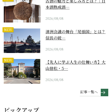
古酒の魅力と楽しみ方とは？｜日
本酒熟成酒…
2026/08/08
NEW
清洲会議の舞台「尾張国」とは？
信長の統…
2026/08/08
NEW
【先人に学ぶ人生の仕舞い方】大
山捨松・5…
2026/08/08
記事一覧へ
ピックアップ