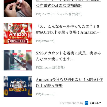
つ充電式の耳あな型補聴器
PR(ソノヴァ・ジャパン株式会社)
「え、こんなセールやってたの？」8
0％OFF以上が続々登場！Amazonの
本気が...
PR(Amazon)
SNSアカウントを着実に成長。実はみ
んなココ使ってます。
PR(Dreaw合同会社)
Amazon今日も見逃せない！80%OFF
以上が続々登場
PR(Amazon)
Recommended by