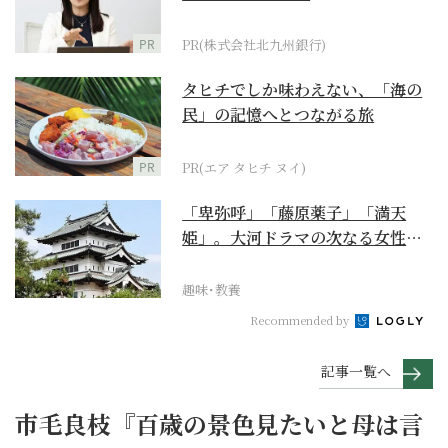
PR
PR(株式会社北九州銀行)
タヒチでしか味わえない、「海の
民」の記憶へとつながる旅
PR
PR(エア タヒチ ヌイ)
「卑弥呼」「藤原薬子」「満天
姫」。大河ドラマの次なる女性主
人公を勝手に考察【豊臣...
趣味･教養
Recommended by
記事一覧へ
市毛良枝『百歳の景色見たいと母は言